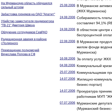
На Мурманскую область обрушился
25.08.2006
В Мурманске активи
сильный шторм
(ЖКХ Мурманска)
Забастовка горняков на ОАО "Апатит"
24.08.2006
Собираемость платы
Убийство заместителя гендиректора
составляет 94,1% (
"ТВ-21" Дмитрия Швеца
24.08.2006
В областном центре 
Облучение сотрудников СевРАО
беспроцентной опла
Радиационная авария в районе
22.08.2006
В Мурманске продол
г.Полярного
жилом фонде водона
Прекращение полномочий
Мурманска)
Вячеслава Попова в СФ
16.08.2006
За оплату услуг ЖК
04.08.2006
Коммунальный кризис
25.07.2006
Коммунальщикам при
14.07.2006
Жилищно-коммунальн
бизнес-портал)
14.07.2006
Прокуратура приним
работникам МУП "ЖК
07.07.2006
Мурманские депутаты
(Мурманский бизнес-