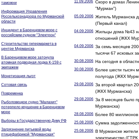
11.09.2006
Скоро в домах Ленин
таможни
"Мурман")
Информация Управления
05.09.2006
Россельхознадзора по Мурманской
Житель Мурманска до
области
(Первый канал)
Инцидент в Баренцевом море с
04.09.2006
Жильцы дома №43 на
российским судном "Электрон"
отношений (ЖКХ Мур
Строительство гипермаркета в
04.09.2006
За семь месяцев 20
центре Мурманска
тысячи 67 исковых з
В Баренцевом море затонула
30.08.2006
На сегодня в област
атомная подводная лодка К-159 с
экипажем
30.08.2006
Более шести тысяч м
Монетизация льгот
полугода (ЖКХ Мурм
29.08.2006
За второй квартал 2
Сотовая связь
(ЖКХ Мурманска)
Повременка
29.08.2006
За 8 месяцев было п
Рыболовецкое судно "Малахит"
Мурманска)
потерпело крушение в Баренцевом
море
28.08.2006
Более 80 миллионов
Выборы в Государственную Думу РФ
25.08.2006
Сумма задолженност
Загрязнение питьевой воды
25.08.2006
В Мурманске жители 
птицефабрикой "Мурманская"
электричество (ГТРК