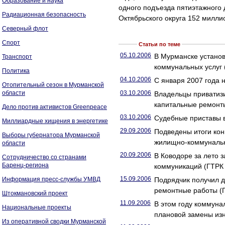
Образование и наука
одного подъезда пятиэтажного 
Радиационная безопасность
Октябрьского округа 152 милли
Северный флот
Спорт
Статьи по теме
05.10.2006
В Мурманске устано
Транспорт
коммунальных услуг
Политика
04.10.2006
С января 2007 года 
Отопительный сезон в Мурманской
области
03.10.2006
Владельцы приватиз
капитальные ремонт
Дело против активистов Greenpeace
03.10.2006
Судебные приставы 
Миллиардные хищения в энергетике
29.09.2006
Подведены итоги кон
Выборы губернатора Мурманской
жилищно-коммунальн
области
20.09.2006
В Ководоре за лето 
Сотрудничество со странами
Баренц-региона
коммуникаций (ГТРК
15.09.2006
Информация пресс-службы УМВД
Подрядчик получил д
ремонтные работы (
Штокмановский проект
11.09.2006
В этом году коммуна
Национальные проекты
плановой замены из
Из оперативной сводки Мурманской