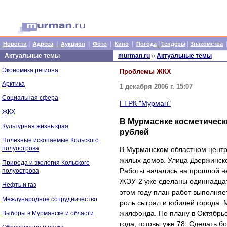
|
|
|
|
|
|
|
Новости
Адреса
Аукцион
Фото
Кино
Погода
Тендеры
Знакомства
Актуальные темы
murman.ru
»
Актуальные темы
Экономика региона
Проблемы ЖКХ
Арктика
1 декабря 2006 г. 15:07
Социальная сфера
ГТРК "Мурман"
ЖКХ
В Мурмаснке косметически
Культурная жизнь края
рублей
Полезные ископаемые Кольского
полуострова
В Мурманском областном центр
жилых домов. Улица Дзержинско
Природа и экология Кольского
Работы начались на прошлой не
полуострова
ЖЭУ-2 уже сделаны одиннадцать
Нефть и газ
этом году план работ выполня
Международное сотрудничество
роль сыграл и юбилей города. 
жилфонда. По плану в Октябрьс
Выборы в Мурманске и области
года, готовы уже 78. Сделать 