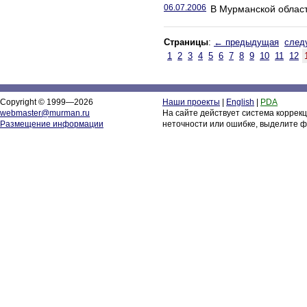
06.07.2006
В Мурманской област
Страницы
:
← предыдущая
след
1
2
3
4
5
6
7
8
9
10
11
12
Copyright © 1999—2026
Наши проекты
|
English
|
PDA
webmaster@murman.ru
На сайте действует система коррек
Размещение информации
неточности или ошибке, выделите ф