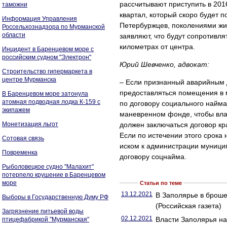
рассчитывают приступить в 201
таможни
квартал, который скоро будет 
Информация Управления
Петербуржцев, поколениями жив
Россельхознадзора по Мурманской
области
заявляют, что будут сопротивл
километрах от центра.
Инцидент в Баренцевом море с
российским судном "Электрон"
Юрий Шевченко, адвокат:
Строительство гипермаркета в
центре Мурманска
– Если признанный аварийным д
предоставляться помещения в 
В Баренцевом море затонула
атомная подводная лодка К-159 с
по договору социального найма
экипажем
маневренном фонде, чтобы влас
Монетизация льгот
должен заключаться договор кр
Если по истечении этого срока 
Сотовая связь
иском к администрации муници
Повременка
договору соцнайма.
Рыболовецкое судно "Малахит"
потерпело крушение в Баренцевом
море
Статьи по теме
13.12.2021
В Заполярье в броше
Выборы в Государственную Думу РФ
(Российская газета)
Загрязнение питьевой воды
02.12.2021
Власти Заполярья на
птицефабрикой "Мурманская"