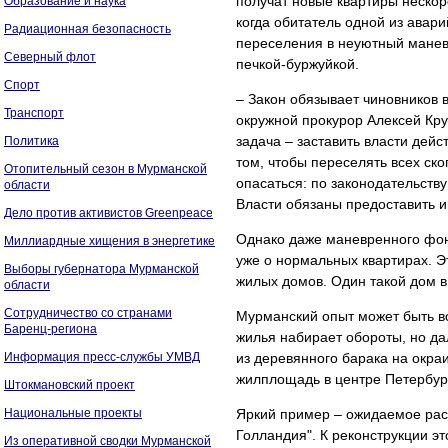
получат новые квартиры нескор
Образование и наука
когда обитатель одной из авар
Радиационная безопасность
переселения в неуютный манев
Северный флот
печкой-буржуйкой.
Спорт
– Закон обязывает чиновников 
Транспорт
окружной прокурор Алексей Кру
задача – заставить власти дейст
Политика
том, чтобы переселять всех ск
Отопительный сезон в Мурманской
опасаться: по законодательст
области
Власти обязаны предоставить 
Дело против активистов Greenpeace
Однако даже маневренного фонд
Миллиардные хищения в энергетике
уже о нормальных квартирах. Э
Выборы губернатора Мурманской
жилых домов. Один такой дом в
области
Сотрудничество со странами
Мурманский опыт может быть в
Баренц-региона
жилья набирает обороты, но да
Информация пресс-службы УМВД
из деревянного барака на окра
жилплощадь в центре Петербург
Штокмановский проект
Национальные проекты
Яркий пример – ожидаемое рас
Голландия". К реконструкции э
Из оперативной сводки Мурманской