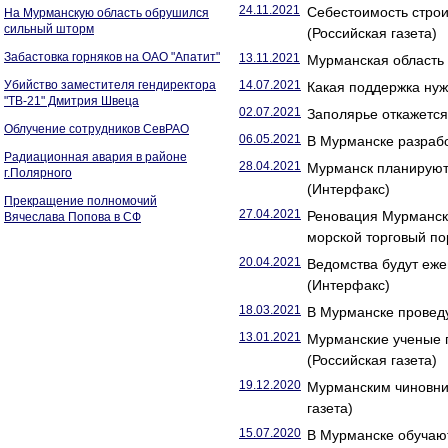
24.11.2021
Себестоимость строи
На Мурманскую область обрушился
сильный шторм
(Российская газета)
Забастовка горняков на ОАО "Апатит"
13.11.2021
Мурманская область
Убийство заместителя гендиректора
14.07.2021
Какая поддержка нуж
"ТВ-21" Дмитрия Швеца
02.07.2021
Заполярье откажется 
Облучение сотрудников СевРАО
06.05.2021
В Мурманске разрабо
Радиационная авария в районе
28.04.2021
Мурманск планируют 
г.Полярного
(Интерфакс)
Прекращение полномочий
27.04.2021
Реновация Мурманск
Вячеслава Попова в СФ
морской торговый по
20.04.2021
Ведомства будут еже
(Интерфакс)
18.03.2021
В Мурманске проведу
13.01.2021
Мурманские ученые п
(Российская газета)
19.12.2020
Мурманским чиновни
газета)
15.07.2020
В Мурманске обучают