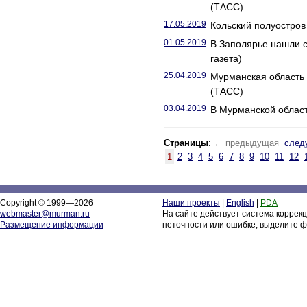
(ТАСС)
17.05.2019
Кольский полуостров 
01.05.2019
В Заполярье нашли с
газета)
25.04.2019
Мурманская область 
(ТАСС)
03.04.2019
В Мурманской област
Страницы
:
← предыдущая
след
1
2
3
4
5
6
7
8
9
10
11
12
Copyright © 1999—2026
Наши проекты
|
English
|
PDA
webmaster@murman.ru
На сайте действует система коррек
Размещение информации
неточности или ошибке, выделите ф