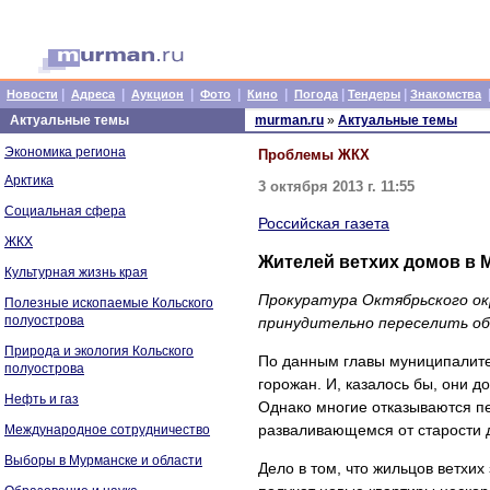
|
|
|
|
|
|
|
Новости
Адреса
Аукцион
Фото
Кино
Погода
Тендеры
Знакомства
Актуальные темы
murman.ru
»
Актуальные темы
Экономика региона
Проблемы ЖКХ
Арктика
3 октября 2013 г. 11:55
Социальная сфера
Российская газета
ЖКХ
Жителей ветхих домов в 
Культурная жизнь края
Прокуратура Октябрьского ок
Полезные ископаемые Кольского
полуострова
принудительно переселить об
Природа и экология Кольского
По данным главы муниципалитет
полуострова
горожан. И, казалось бы, они 
Нефть и газ
Однако многие отказываются пе
разваливающемся от старости 
Международное сотрудничество
Выборы в Мурманске и области
Дело в том, что жильцов ветхи