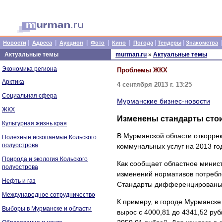
|
|
|
|
|
|
|
Новости
Адреса
Аукцион
Фото
Кино
Погода
Тендеры
Знакомства
Актуальные темы
murman.ru
»
Актуальные темы
Экономика региона
Проблемы ЖКХ
Арктика
4 сентября 2013 г. 13:25
Социальная сфера
Мурманские бизнес-новости
ЖКХ
Изменены стандарты сто
Культурная жизнь края
В Мурманской области откорре
Полезные ископаемые Кольского
полуострова
коммунальных услуг на 2013 го
Природа и экология Кольского
Как сообщает областное минист
полуострова
изменений нормативов потребл
Нефть и газ
Стандарты дифференцированы 
Международное сотрудничество
К примеру, в городе Мурманск
Выборы в Мурманске и области
вырос с 4000,81 до 4341,52 руб