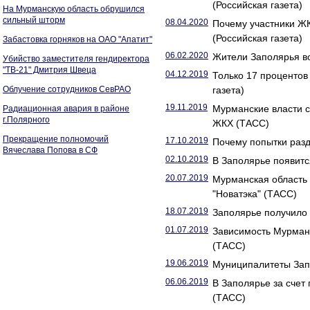
(Российская газета)
На Мурманскую область обрушился
сильный шторм
08.04.2020
Почему участники Ж
(Российская газета)
Забастовка горняков на ОАО "Апатит"
06.02.2020
Жители Заполярья во
Убийство заместителя гендиректора
"ТВ-21" Дмитрия Швеца
04.12.2019
Только 17 проценто
Облучение сотрудников СевРАО
газета)
19.11.2019
Мурманские власти 
Радиационная авария в районе
г.Полярного
ЖКХ (ТАСС)
Прекращение полномочий
17.10.2019
Почему попытки разд
Вячеслава Попова в СФ
02.10.2019
В Заполярье появитс
20.07.2019
Мурманская область 
"Новатэка" (ТАСС)
18.07.2019
Заполярье получило 
01.07.2019
Зависимость Мурманс
(ТАСС)
19.06.2019
Муниципалитеты Запо
06.06.2019
В Заполярье за счет
(ТАСС)