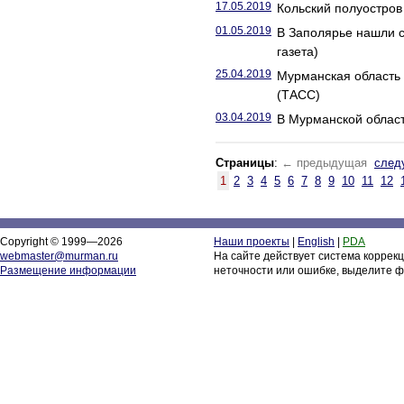
17.05.2019
Кольский полуостров 
01.05.2019
В Заполярье нашли с
газета)
25.04.2019
Мурманская область 
(ТАСС)
03.04.2019
В Мурманской област
Страницы
:
← предыдущая
след
1
2
3
4
5
6
7
8
9
10
11
12
Copyright © 1999—2026
Наши проекты
|
English
|
PDA
webmaster@murman.ru
На сайте действует система коррек
Размещение информации
неточности или ошибке, выделите ф