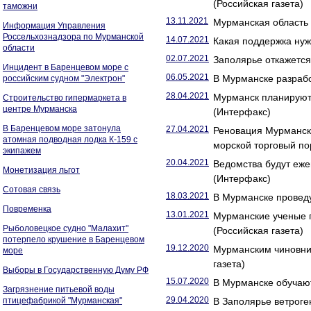
(Российская газета)
таможни
13.11.2021
Мурманская область
Информация Управления
Россельхознадзора по Мурманской
14.07.2021
Какая поддержка нуж
области
02.07.2021
Заполярье откажется 
Инцидент в Баренцевом море с
06.05.2021
В Мурманске разрабо
российским судном "Электрон"
28.04.2021
Мурманск планируют 
Строительство гипермаркета в
центре Мурманска
(Интерфакс)
В Баренцевом море затонула
27.04.2021
Реновация Мурманск
атомная подводная лодка К-159 с
морской торговый по
экипажем
20.04.2021
Ведомства будут еже
Монетизация льгот
(Интерфакс)
Сотовая связь
18.03.2021
В Мурманске проведу
Повременка
13.01.2021
Мурманские ученые п
Рыболовецкое судно "Малахит"
(Российская газета)
потерпело крушение в Баренцевом
19.12.2020
Мурманским чиновни
море
газета)
Выборы в Государственную Думу РФ
15.07.2020
В Мурманске обучают
Загрязнение питьевой воды
29.04.2020
птицефабрикой "Мурманская"
В Заполярье ветрог