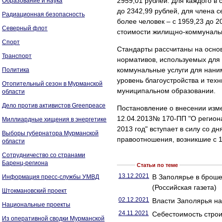
2959,01 рублей. Для каждого в 
Образование и наука
до 2342,99 рублей, для члена с
Радиационная безопасность
более человек – с 1959,23 до 
Северный флот
стоимости жилищно-коммунальн
Спорт
Стандарты рассчитаны на осно
Транспорт
нормативов, используемых для
коммунальные услуги для нани
Политика
уровень благоустройства и тех
Отопительный сезон в Мурманской
муниципальном образовании.
области
Дело против активистов Greenpeace
Постановление о внесении изм
12.04.2013№ 170-ПП "О регион
Миллиардные хищения в энергетике
2013 год" вступает в силу со 
Выборы губернатора Мурманской
правоотношения, возникшие с 1
области
Сотрудничество со странами
Баренц-региона
Статьи по теме
13.12.2021
В Заполярье в броше
Информация пресс-службы УМВД
(Российская газета)
Штокмановский проект
02.12.2021
Власти Заполярья на
Национальные проекты
24.11.2021
Себестоимость строи
Из оперативной сводки Мурманской