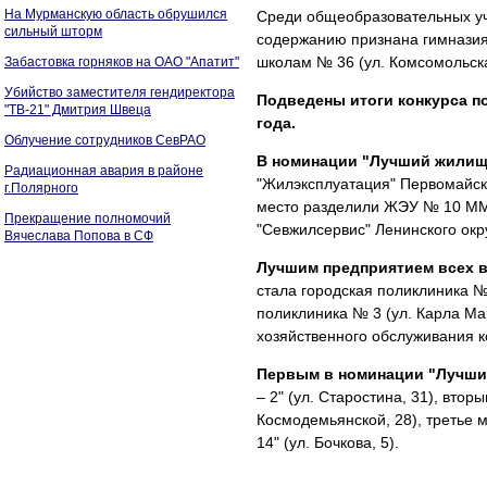
На Мурманскую область обрушился
Среди общеобразовательных уч
сильный шторм
содержанию признана гимназия 
школам № 36 (ул. Комсомольская
Забастовка горняков на ОАО "Апатит"
Убийство заместителя гендиректора
Подведены итоги конкурса п
"ТВ-21" Дмитрия Швеца
года.
Облучение сотрудников СевРАО
В номинации "Лучший жилищ
Радиационная авария в районе
"Жилэксплуатация" Первомайско
г.Полярного
место разделили ЖЭУ № 10 ММ
Прекращение полномочий
"Севжилсервис" Ленинского окр
Вячеслава Попова в СФ
Лучшим предприятием всех в
стала городская поликлиника № 
поликлиника № 3 (ул. Карла Ма
хозяйственного обслуживания к
Первым в номинации "Лучши
– 2" (ул. Старостина, 31), вто
Космодемьянской, 28), третье 
14" (ул. Бочкова, 5).