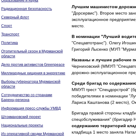
Образование и наука
Лучшим машинистом дорожно
Радиационная безопасность
"Дорсервис"). Второе место за
Северный флот
эксплуатационное предприятие
место.
Спорт
Транспорт
В номинации "Лучший водит
"Спецавтотранс"). Олегу Игоши
Политика
Григорий Лысенко (МУП "Мурма
Отопительный сезон в Мурманской
области
Названы и лучшие рабочие п
Дело против активистов Greenpeace
Черниховский (ММУП "Спецавто
дорожно-эксплуатационное пре
Миллиардные хищения в энергетике
Выборы губернатора Мурманской
Среди бригад по содержанию
области
ММУП трест "Спецдорстрой" (бр
Сотрудничество со странами
победителями в номинации "Луч
Баренц-региона
Лариса Каштанова (2 место), О
Информация пресс-службы УМВД
Бригада правой стороны кладб
Штокмановский проект
спецобслуживания" (бригадир
Национальные проекты
содержанию территорий кла
кладбища 1 место заняла Ната
Из оперативной сводки Мурманской