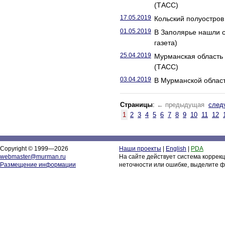
(ТАСС)
17.05.2019
Кольский полуостров 
01.05.2019
В Заполярье нашли с
газета)
25.04.2019
Мурманская область 
(ТАСС)
03.04.2019
В Мурманской област
Страницы
:
← предыдущая
след
1
2
3
4
5
6
7
8
9
10
11
12
Copyright © 1999—2026
Наши проекты
|
English
|
PDA
webmaster@murman.ru
На сайте действует система коррек
Размещение информации
неточности или ошибке, выделите ф