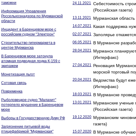
таможни
24.11.2021
Себестоимость строи
(Российская газета)
Информация Управления
Россельхознадзора по Мурманской
13.11.2021
Мурманская область
области
14.07.2021
Какая поддержка нуж
Инцидент в Баренцевом море с
02.07.2021
российским судном "Электрон"
Заполярье откажется 
06.05.2021
В Мурманске разрабо
Строительство гипермаркета в
центре Мурманска
28.04.2021
Мурманск планируют 
В Баренцевом море затонула
(Интерфакс)
атомная подводная лодка К-159 с
27.04.2021
Реновация Мурманск
экипажем
морской торговый по
Монетизация льгот
20.04.2021
Ведомства будут еже
Сотовая связь
(Интерфакс)
Повременка
18.03.2021
В Мурманске проведу
Рыболовецкое судно "Малахит"
13.01.2021
Мурманские ученые п
потерпело крушение в Баренцевом
(Российская газета)
море
19.12.2020
Мурманским чиновни
Выборы в Государственную Думу РФ
газета)
Загрязнение питьевой воды
птицефабрикой "Мурманская"
15.07.2020
В Мурманске обучают