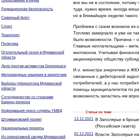
Образование и наука
все мы не в состоянии, потому ч
туда, нужно время, иногда меш
Радиационная безопасность
но в ближайшую неделю такого 
Северный флот
Проблема с газом возникла из-з
Спорт
Топливо замерзало и уже не так
Транспорт
было возможности. Причина – о
Политика
Главные неплательщики – жите
миллионов. Учитывая финансов
Отопительный сезон в Мурманской
области
акционерному обществу субсид
Дело против активистов Greenpeace
И.о. министра энергетики и ЖК
Миллиардные хищения в энергетике
связанные с дебиторской задол
потребителей, а у нас потреби
Выборы губернатора Мурманской
области
помощь муниципалитетов по рас
возможность запастись им впрок
Сотрудничество со странами
Баренц-региона
Информация пресс-службы УМВД
Статьи по теме
13.12.2021
В Заполярье в броше
Штокмановский проект
(Российская газета)
Национальные проекты
02.12.2021
Власти Заполярья на
Из оперативной сводки Мурманской