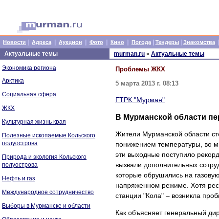
|
|
|
|
|
|
|
Новости
Адреса
Аукцион
Фото
Кино
Погода
Тендеры
Знакомства
Актуальные темы
murman.ru
»
Актуальные темы
Экономика региона
Проблемы ЖКХ
Арктика
5 марта 2013 г. 08:13
Социальная сфера
ГТРК "Мурман"
ЖКХ
В Мурманской области пе
Культурная жизнь края
Жители Мурманской области стол
Полезные ископаемые Кольского
полуострова
понижением температуры, во мно
эти выходные поступило рекорд
Природа и экология Кольского
вызвали дополнительных сотруд
полуострова
которые обрушились на газовую
Нефть и газ
напряженном режиме. Хотя ресу
Международное сотрудничество
станции "Кола" – возникла проб
Выборы в Мурманске и области
Как объясняет генеральный ди