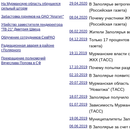
29.04.2020
На Мурманскую область обрушился
В Заполярье ветрог
сильный шторм
(Российская газета)
Забастовка горняков на ОАО "Апатит"
08.04.2020
Почему участники Ж
(Российская газета)
Убийство заместителя гендиректора
"ТВ-21" Дмитрия Швеца
06.02.2020
Жители Заполярья во
Облучение сотрудников СевРАО
04.12.2019
Только 17 проценто
Радиационная авария в районе
газета)
г.Полярного
19.11.2019
Мурманские власти 
Прекращение полномочий
ЖКХ (ТАСС)
Вячеслава Попова в СФ
17.10.2019
Почему попытки разд
02.10.2019
В Заполярье появитс
20.07.2019
Мурманская область 
"Новатэка" (ТАСС)
18.07.2019
Заполярье получило 
01.07.2019
Зависимость Мурманс
(ТАСС)
19.06.2019
Муниципалитеты Запо
06.06.2019
В Заполярье за счет