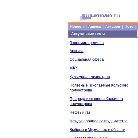
|
|
|
|
Новости
Адреса
Аукцион
Фото
Актуальные темы
Экономика региона
Арктика
Социальная сфера
ЖКХ
Культурная жизнь края
Полезные ископаемые Кольского
полуострова
Природа и экология Кольского
полуострова
Нефть и газ
Международное сотрудничество
Выборы в Мурманске и области