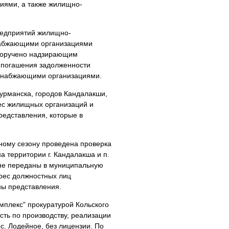
иями, а также жилищно-
предприятий жилищно-
набжающими организациями
и поручено надзирающим
 погашения задолженности
снабжающими организациями.
Мурманска, городов Кандалакши,
рес жилищных организаций и
редставления, которые в
ному сезону проведена проверка
а территории г. Кандалакша и п.
 не переданы в муниципальную
дрес должностных лиц
ны представления.
плекс" прокуратурой Кольского
сть по производству, реализации
с. Лодейное, без лицензии. По