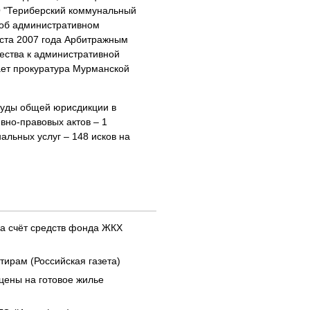
О "Териберский коммунальный
 об административном
уста 2007 года Арбитражным
ества к административной
ает прокуратура Мурманской
 суды общей юрисдикции в
вно-правовых актов – 1
альных услуг – 148 исков на
за счёт средств фонда ЖКХ
ирам (Российская газета)
цены на готовое жилье