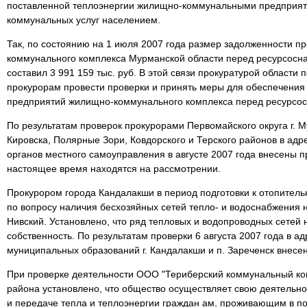
поставленной теплоэнергии жилищно-коммунальными предприят
коммунальных услуг населением.
Так, по состоянию на 1 июля 2007 года размер задолженности 
коммунального комплекса Мурманской области перед ресурсос
составил 3 991 159 тыс. руб. В этой связи прокуратурой област
прокурорам провести проверки и принять меры для обеспечения
предприятий жилищно-коммунального комплекса перед ресурсо
По результатам проверок прокурорами Первомайского округа г. 
Кировска, Полярные Зори, Ковдорского и Терского районов в ад
органов местного самоуправления в августе 2007 года внесены п
настоящее время находятся на рассмотрении.
Прокурором города Кандалакши в период подготовки к отопитель
по вопросу наличия бесхозяйных сетей тепло- и водоснабжения н
Нивский. Установлено, что ряд тепловых и водопроводных сетей
собственность. По результатам проверки 6 августа 2007 года в а
муниципальных образований г. Кандалакши и п. Зареченск внесе
При проверке деятельности ООО "Териберский коммунальный ком
района установлено, что общество осуществляет свою деятельно
и передаче тепла и теплоэнергии граждан ам, проживающим в по