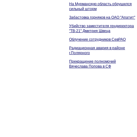
На Мурманскую область обрушился
сильный шторм
Забастовка горняков на ОАО "Апатит"
Убийство заместителя гендиректора
"ТВ-21" Дмитрия Швеца
Облучение сотрудников СевРАО
Радиационная авария в районе
г.Полярного
Прекращение полномочий
Вячеслава Попова в СФ