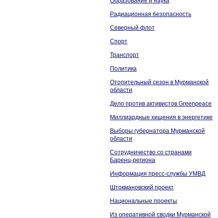
Образование и наука
Радиационная безопасность
Северный флот
Спорт
Транспорт
Политика
Отопительный сезон в Мурманской
области
Дело против активистов Greenpeace
Миллиардные хищения в энергетике
Выборы губернатора Мурманской
области
Сотрудничество со странами
Баренц-региона
Информация пресс-службы УМВД
Штокмановский проект
Национальные проекты
Из оперативной сводки Мурманской