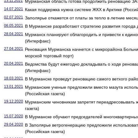
13.11.2021
Мурманская область готова продолжить реновацию ЗА
14.07.2021
Какая поддержка нужна системе ЖКХ в Арктике (Россий
02.07.2021
Заполярье откажется от платы за тепло в летние месяц
06.05.2021
В Мурманске разработают стратегию развития города д
28.04.2021
Мурманск планируют облагородить и привести к едино
(Интерфакс)
27.04.2021
Реновация Мурманска начнется с микрорайона Больн
морской торговый порт)
20.04.2021
Ведомства будут ежегодно докладывать о ходе ренов
(Интерфакс)
18.03.2021
В Мурманске проведут реновацию самого ветхого район
13.01.2021
Мурманские ученые предложили вместо мазута исполь
(Российская газета)
19.12.2020
Мурманским чиновникам запретят переадресовывать 
газета)
15.07.2020
В Мурманске обучают председателей многоквартирных 
29.04.2020
В Заполярье ветрогенерацию предложили использоват
(Российская газета)