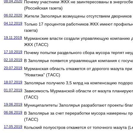
08.04.2020
Почему участники ЖКХ не заинтересованы в энергос
(Российская газета)
06.02.2020
Жители Заполярья возмущены отсутствием дворников (
04.12.2019
Только 17 процентов работников ЖКХ имеют профильн
газета)
19.11.2019
Мурманские власти создали управляющую компанию д
ЖКХ (ТАСС)
17.10.2019
Почему попытки раздельного сбора мусора терпят неуд
02.10.2019
В Заполярье появится управляющая компания с госуча
20.07.2019
Мурманская область откажется от дорогого мазута при
"Новатэка" (ТАСС)
18.07.2019
Заполярье получило 3,5 млрд на компенсацию подорож
01.07.2019
Зависимость Мурманской области от мазута планируют 
(ТАСС)
19.06.2019
Муниципалитеты Заполярья разработают проекты благо
06.06.2019
В Заполярье за счет переработки мусора намерены пр
(ТАСС)
17.05.2019
Кольский полуостров откажется от топочного мазута (L