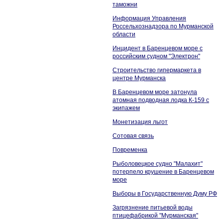
таможни
Информация Управления
Россельхознадзора по Мурманской
области
Инцидент в Баренцевом море с
российским судном "Электрон"
Строительство гипермаркета в
центре Мурманска
В Баренцевом море затонула
атомная подводная лодка К-159 с
экипажем
Монетизация льгот
Сотовая связь
Повременка
Рыболовецкое судно "Малахит"
потерпело крушение в Баренцевом
море
Выборы в Государственную Думу РФ
Загрязнение питьевой воды
птицефабрикой "Мурманская"