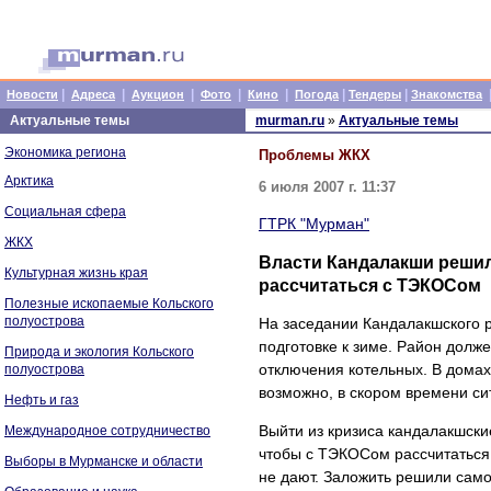
|
|
|
|
|
|
|
Новости
Адреса
Аукцион
Фото
Кино
Погода
Тендеры
Знакомства
Актуальные темы
murman.ru
»
Актуальные темы
Экономика региона
Проблемы ЖКХ
Арктика
6 июля 2007 г. 11:37
Социальная сфера
ГТРК "Мурман"
ЖКХ
Власти Кандалакши решил
Культурная жизнь края
рассчитаться с ТЭКОСом
Полезные ископаемые Кольского
полуострова
На заседании Кандалакшского р
подготовке к зиме. Район долж
Природа и экология Кольского
отключения котельных. В домах
полуострова
возможно, в скором времени си
Нефть и газ
Выйти из кризиса кандалакшски
Международное сотрудничество
чтобы с ТЭКОСом рассчитаться. 
Выборы в Мурманске и области
не дают. Заложить решили само