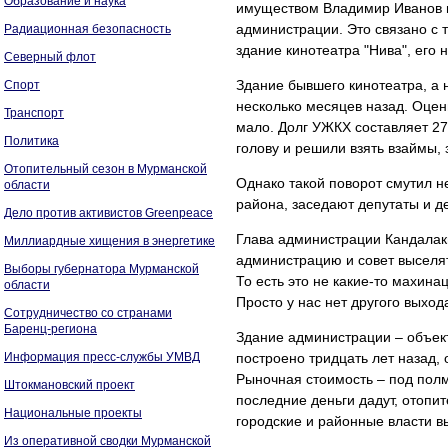
Образование и наука
имуществом Владимир Иванов п
администрации. Это связано с т
Радиационная безопасность
здание кинотеатра "Нива", его н
Северный флот
Здание бывшего кинотеатра, а 
Спорт
несколько месяцев назад. Оцен
Транспорт
мало. Долг УЖКХ составляет 27
Политика
голову и решили взять взаймы,
Отопительный сезон в Мурманской
Однако такой поворот смутил н
области
района, заседают депутаты и д
Дело против активистов Greenpeace
Глава администрации Кандалак
Миллиардные хищения в энергетике
администрацию и совет выселять
Выборы губернатора Мурманской
То есть это не какие-то махин
области
Просто у нас нет другого выход
Сотрудничество со странами
Баренц-региона
Здание администрации – объект
Информация пресс-службы УМВД
построено тридцать лет назад,
Рыночная стоимость – под полм
Штокмановский проект
последние деньги дадут, отопит
Национальные проекты
городские и районные власти 
Из оперативной сводки Мурманской