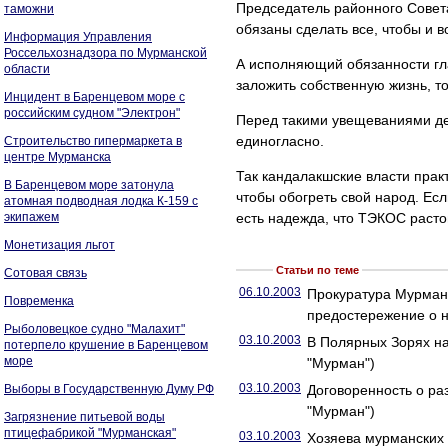
Председатель районного Совета
таможни
обязаны сделать все, чтобы и 
Информация Управления
Россельхознадзора по Мурманской
А исполняющий обязанности гл
области
заложить собственную жизнь, т
Инцидент в Баренцевом море с
российским судном "Электрон"
Перед такими увещеваниями деп
единогласно.
Строительство гипермаркета в
центре Мурманска
Так кандалакшские власти прак
В Баренцевом море затонула
чтобы обогреть свой народ. Ес
атомная подводная лодка К-159 с
экипажем
есть надежда, что ТЭКОС расто
Монетизация льгот
Статьи по теме
Сотовая связь
06.10.2003
Прокуратура Мурманс
Повременка
предостережение о 
Рыболовецкое судно "Малахит"
03.10.2003
В Полярных Зорях на
потерпело крушение в Баренцевом
море
"Мурман")
03.10.2003
Выборы в Государственную Думу РФ
Договоренность о ра
"Мурман")
Загрязнение питьевой воды
птицефабрикой "Мурманская"
03.10.2003
Хозяева мурманских 