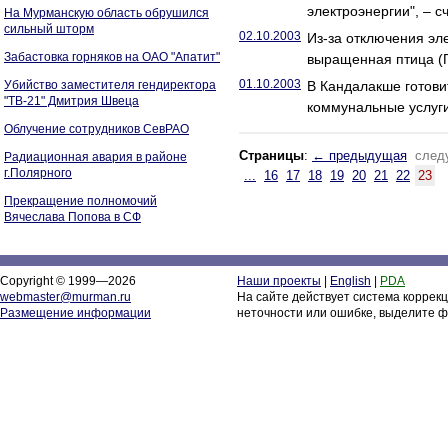
электроэнергии", – 
На Мурманскую область обрушился
сильный шторм
02.10.2003
Из-за отключения эл
Забастовка горняков на ОАО "Апатит"
выращенная птица 
01.10.2003
Убийство заместителя гендиректора
В Кандалакше готови
"ТВ-21" Дмитрия Швеца
коммунальные услуг
Облучение сотрудников СевРАО
Страницы
:
← предыдущая
след
Радиационная авария в районе
г.Полярного
...
16
17
18
19
20
21
22
23
Прекращение полномочий
Вячеслава Попова в СФ
Copyright © 1999—2026
Наши проекты
|
English
|
PDA
webmaster@murman.ru
На сайте действует система коррек
Размещение информации
неточности или ошибке, выделите ф