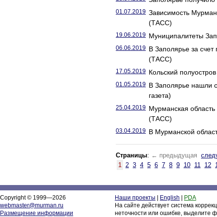
01.07.2019
Зависимость Мурманс
(ТАСС)
19.06.2019
Муниципалитеты Запо
06.06.2019
В Заполярье за счет
(ТАСС)
17.05.2019
Кольский полуостров 
01.05.2019
В Заполярье нашли с
газета)
25.04.2019
Мурманская область 
(ТАСС)
03.04.2019
В Мурманской област
Страницы
:
← предыдущая
след
1
2
3
4
5
6
7
8
9
10
11
12
Copyright © 1999—2026
Наши проекты
|
English
|
PDA
webmaster@murman.ru
На сайте действует система коррек
Размещение информации
неточности или ошибке, выделите ф