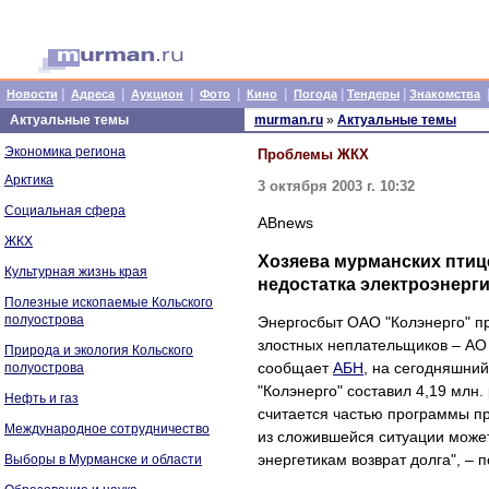
|
|
|
|
|
|
|
Новости
Адреса
Аукцион
Фото
Кино
Погода
Тендеры
Знакомства
Актуальные темы
murman.ru
»
Актуальные темы
Экономика региона
Проблемы ЖКХ
Арктика
3 октября 2003 г. 10:32
Социальная сфера
ABnews
ЖКХ
Хозяева мурманских птице
Культурная жизнь края
недостатка электроэнерги
Полезные ископаемые Кольского
полуострова
Энергосбыт ОАО "Колэнерго" п
злостных неплательщиков – АО 
Природа и экология Кольского
сообщает
АБН
, на сегодняшни
полуострова
"Колэнерго" составил 4,19 млн.
Нефть и газ
считается частью программы п
Международное сотрудничество
из сложившейся ситуации може
энергетикам возврат долга", – п
Выборы в Мурманске и области