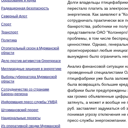
Образование и наука
Долги владельцы птицефабрики 
перестало платить за электроэ
Радиационная безопасность
энергетиков. Как заявляют в "
Северный флот
сотрудничать практически все 
Спорт
банкротства, работники не полу
представители ОАО "Колэнерго
Транспорт
проблемы, в том числе беспре
Политика
ценностями. Однако, генераль
Отопительный сезон в Мурманской
проигнорировал любые инициат
области
вынуждено было ограничить не
Дело против активистов Greenpeace
Анализ финансовой ситуации н
Миллиардные хищения в энергетике
проведенный специалистами ОАО
Выборы губернатора Мурманской
птицефабрики уже была заложе
области
была возвращать большие креди
Сотрудничество со странами
фабрики были предупреждены за
Баренц-региона
как громко объявленные цифры
Информация пресс-службы УМВД
затянуть, а может и вообще не
руб. заставляет задуматься об
Штокмановский проект
понимая угрозу отключения не н
Национальные проекты
пресс-службы энергокомпании.
Из оперативной сводки Мурманской