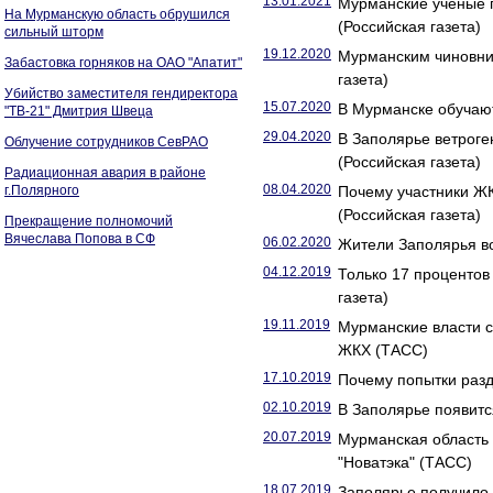
13.01.2021
Мурманские ученые п
На Мурманскую область обрушился
(Российская газета)
сильный шторм
19.12.2020
Мурманским чиновни
Забастовка горняков на ОАО "Апатит"
газета)
Убийство заместителя гендиректора
15.07.2020
В Мурманске обучают
"ТВ-21" Дмитрия Швеца
29.04.2020
В Заполярье ветрог
Облучение сотрудников СевРАО
(Российская газета)
Радиационная авария в районе
08.04.2020
г.Полярного
Почему участники Ж
(Российская газета)
Прекращение полномочий
Вячеслава Попова в СФ
06.02.2020
Жители Заполярья во
04.12.2019
Только 17 проценто
газета)
19.11.2019
Мурманские власти 
ЖКХ (ТАСС)
17.10.2019
Почему попытки разд
02.10.2019
В Заполярье появитс
20.07.2019
Мурманская область 
"Новатэка" (ТАСС)
18.07.2019
Заполярье получило 