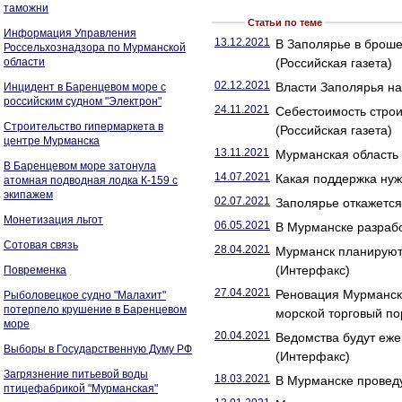
таможни
Статьи по теме
Информация Управления
13.12.2021
В Заполярье в броше
Россельхознадзора по Мурманской
области
(Российская газета)
02.12.2021
Власти Заполярья на
Инцидент в Баренцевом море с
российским судном "Электрон"
24.11.2021
Себестоимость строи
Строительство гипермаркета в
(Российская газета)
центре Мурманска
13.11.2021
Мурманская область
В Баренцевом море затонула
14.07.2021
Какая поддержка нуж
атомная подводная лодка К-159 с
экипажем
02.07.2021
Заполярье откажется 
Монетизация льгот
06.05.2021
В Мурманске разрабо
Сотовая связь
28.04.2021
Мурманск планируют 
(Интерфакс)
Повременка
27.04.2021
Реновация Мурманск
Рыболовецкое судно "Малахит"
потерпело крушение в Баренцевом
морской торговый по
море
20.04.2021
Ведомства будут еже
Выборы в Государственную Думу РФ
(Интерфакс)
Загрязнение питьевой воды
18.03.2021
В Мурманске проведу
птицефабрикой "Мурманская"