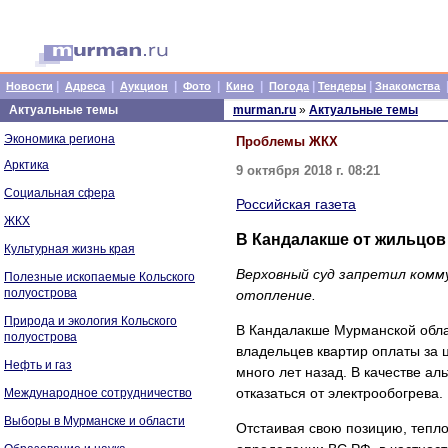
|
|
|
|
|
|
|
Новости
Адреса
Аукцион
Фото
Кино
Погода
Тендеры
Знакомства
Актуальные темы
murman.ru
»
Актуальные темы
Экономика региона
Проблемы ЖКХ
Арктика
9 октября 2018 г. 08:21
Социальная сфера
Российская газета
ЖКХ
В Кандалакше от жильцов
Культурная жизнь края
Верховный суд запретил ком
Полезные ископаемые Кольского
полуострова
отопление.
Природа и экология Кольского
В Кандалакше Мурманской обла
полуострова
владельцев квартир оплаты за 
Нефть и газ
много лет назад. В качестве а
отказаться от электрообогрева.
Международное сотрудничество
Выборы в Мурманске и области
Отстаивая свою позицию, тепло