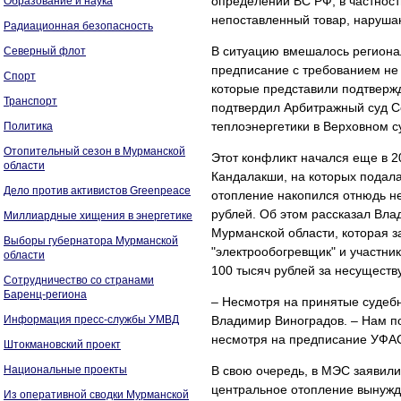
определении ВС РФ, в частности
Образование и наука
непоставленный товар, нарушаю
Радиационная безопасность
В ситуацию вмешалось региона
Северный флот
предписание с требованием не 
Спорт
которые представили подтверж
Транспорт
подтвердил Арбитражный суд С
теплоэнергетики в Верховном с
Политика
Отопительный сезон в Мурманской
Этот конфликт начался еще в 2
области
Кандалакши, на которых подала
Дело против активистов Greenpeace
отопление накопился отнюдь не
рублей. Об этом рассказал Вла
Миллиардные хищения в энергетике
Мурманской области, которая 
Выборы губернатора Мурманской
"электрообогревщик" и участник
области
100 тысяч рублей за несущест
Сотрудничество со странами
Баренц-региона
– Несмотря на принятые судебн
Информация пресс-службы УМВД
Владимир Виноградов. – Нам п
несмотря на предписание УФА
Штокмановский проект
Национальные проекты
В свою очередь, в МЭС заявили
центральное отопление вынужд
Из оперативной сводки Мурманской