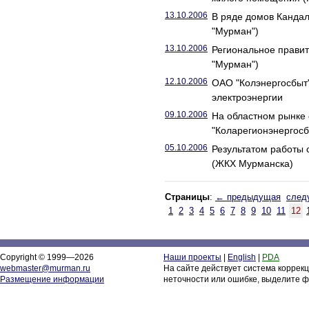
13.10.2006
В ряде домов Канда
"Мурман")
13.10.2006
Региональное правит
"Мурман")
12.10.2006
ОАО "Колэнергосбыт"
электроэнергии
09.10.2006
На областном рынке 
"Коларегионэнергосб
05.10.2006
Результатом работы 
(ЖКХ Мурманска)
Страницы
:
← предыдущая
след
1
2
3
4
5
6
7
8
9
10
11
12
Copyright © 1999—2026
Наши проекты
|
English
|
PDA
webmaster@murman.ru
На сайте действует система коррек
Размещение информации
неточности или ошибке, выделите ф