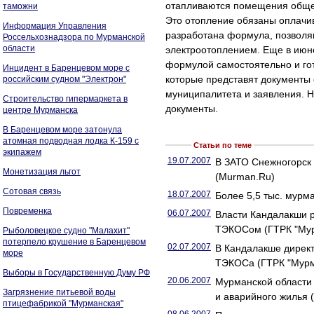
отапливаются помещения общег
таможни
Это отопление обязаны оплачив
Информация Управления
разработана формула, позволяю
Россельхознадзора по Мурманской
области
электроотоплением. Еще в июн
формулой самостоятельно и гот
Инцидент в Баренцевом море с
которые представят документы
российским судном "Электрон"
муниципалитета и заявления. Н
Строительство гипермаркета в
документы.
центре Мурманска
В Баренцевом море затонула
атомная подводная лодка К-159 с
Статьи по теме
экипажем
19.07.2007
В ЗАТО Снежногорск 
Монетизация льгот
(Murman.Ru)
Сотовая связь
18.07.2007
Более 5,5 тыс. мурм
Повременка
06.07.2007
Власти Кандалакши р
ТЭКОСом (ГТРК "Му
Рыболовецкое судно "Малахит"
потерпело крушение в Баренцевом
02.07.2007
В Кандалакше директ
море
ТЭКОСа (ГТРК "Мурм
Выборы в Государственную Думу РФ
20.06.2007
Мурманской области 
Загрязнение питьевой воды
и аварийного жилья 
птицефабрикой "Мурманская"