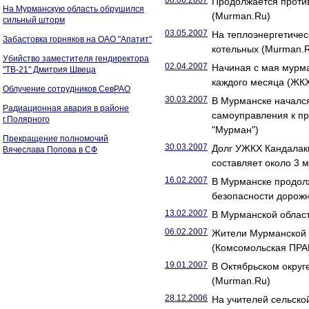
08.06.2007
Продолжается проти
На Мурманскую область обрушился
(Murman.Ru)
сильный шторм
03.05.2007
На теплоэнергетиче
Забастовка горняков на ОАО "Апатит"
котельных (Murman.
Убийство заместителя гендиректора
02.04.2007
Начиная с мая мурма
"ТВ-21" Дмитрия Швеца
каждого месяца (ЖК
Облучение сотрудников СевРАО
30.03.2007
В Мурманске начался
Радиационная авария в районе
самоуправления к п
г.Полярного
"Мурман")
Прекращение полномочий
30.03.2007
Долг УЖКХ Кандалак
Вячеслава Попова в СФ
составляет около 3 
16.02.2007
В Мурманске продол
безопасности дорож
13.02.2007
В Мурманской облас
06.02.2007
Жители Мурманской о
(Комсомольская ПРА
19.01.2007
В Октябрьском округ
(Murman.Ru)
28.12.2006
На учителей сельско