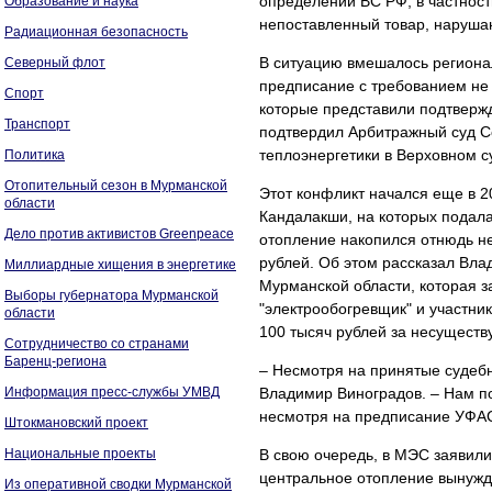
определении ВС РФ, в частности
Образование и наука
непоставленный товар, нарушаю
Радиационная безопасность
В ситуацию вмешалось региона
Северный флот
предписание с требованием не 
Спорт
которые представили подтверж
Транспорт
подтвердил Арбитражный суд С
теплоэнергетики в Верховном с
Политика
Отопительный сезон в Мурманской
Этот конфликт начался еще в 2
области
Кандалакши, на которых подала
Дело против активистов Greenpeace
отопление накопился отнюдь не
рублей. Об этом рассказал Вла
Миллиардные хищения в энергетике
Мурманской области, которая 
Выборы губернатора Мурманской
"электрообогревщик" и участник
области
100 тысяч рублей за несущест
Сотрудничество со странами
Баренц-региона
– Несмотря на принятые судебн
Информация пресс-службы УМВД
Владимир Виноградов. – Нам п
несмотря на предписание УФА
Штокмановский проект
Национальные проекты
В свою очередь, в МЭС заявили
центральное отопление вынужд
Из оперативной сводки Мурманской