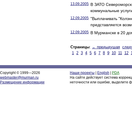
13.09.2005
В ЗАТО Североморск
коммунальные услуг
12.09.2005
"Выплачивать "Колэн
представляется воз
12.09.2005
В Мурманске в 20 до
Страницы
:
← предыдущая
след
1
2
3
4
5
6
7
8
9
10
11
12
Copyright © 1999—2026
Наши проекты
|
English
|
PDA
webmaster@murman.ru
На сайте действует система коррек
Размещение информации
неточности или ошибке, выделите ф