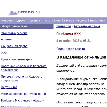
|
|
|
|
|
|
|
Новости
Адреса
Аукцион
Фото
Кино
Погода
Тендеры
Знакомства
Актуальные темы
murman.ru
»
Актуальные темы
Экономика региона
Проблемы ЖКХ
Арктика
9 октября 2018 г. 08:21
Социальная сфера
Российская газета
ЖКХ
В Кандалакше от жильцов
Культурная жизнь края
Верховный суд запретил ком
Полезные ископаемые Кольского
полуострова
отопление.
Природа и экология Кольского
В Кандалакше Мурманской обла
полуострова
владельцев квартир оплаты за 
Нефть и газ
много лет назад. В качестве а
отказаться от электрообогрева.
Международное сотрудничество
Выборы в Мурманске и области
Отстаивая свою позицию, тепло