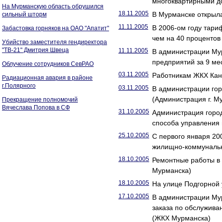
многоквартирными д
На Мурманскую область обрушился
18.11.2005
В Мурманске открыл
сильный шторм
11.11.2005
В 2006-ом году тари
Забастовка горняков на ОАО "Апатит"
чем на 40 проценто
Убийство заместителя гендиректора
"ТВ-21" Дмитрия Швеца
11.11.2005
В администрации Му
предприятий за 9 ме
Облучение сотрудников СевРАО
03.11.2005
Работникам ЖКХ Кан
Радиационная авария в районе
г.Полярного
03.11.2005
В администрации гор
(Администрация г. М
Прекращение полномочий
Вячеслава Попова в СФ
31.10.2005
Администрация горо
способа управления
25.10.2005
С первого января 20
жилищно-коммунальн
18.10.2005
Ремонтные работы в 
Мурманска)
18.10.2005
На улице Подгорной
17.10.2005
В администрации Му
заказа по обслужива
(ЖКХ Мурманска)