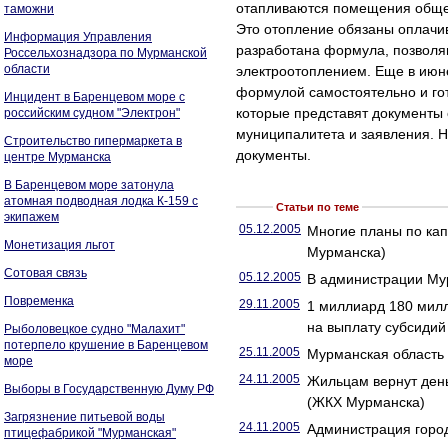
отапливаются помещения общег
таможни
Это отопление обязаны оплачив
Информация Управления
разработана формула, позволяю
Россельхознадзора по Мурманской
области
электроотоплением. Еще в июн
формулой самостоятельно и гот
Инцидент в Баренцевом море с
которые представят документы
российским судном "Электрон"
муниципалитета и заявления. Н
Строительство гипермаркета в
документы.
центре Мурманска
В Баренцевом море затонула
атомная подводная лодка К-159 с
Статьи по теме
экипажем
05.12.2005
Многие планы по ка
Монетизация льгот
Мурманска)
Сотовая связь
05.12.2005
В администрации Мур
Повременка
29.11.2005
1 миллиард 180 милл
на выплату субсидий
Рыболовецкое судно "Малахит"
потерпело крушение в Баренцевом
25.11.2005
Мурманская область
море
24.11.2005
Жильцам вернут день
Выборы в Государственную Думу РФ
(ЖКХ Мурманска)
Загрязнение питьевой воды
24.11.2005
Администрация горо
птицефабрикой "Мурманская"