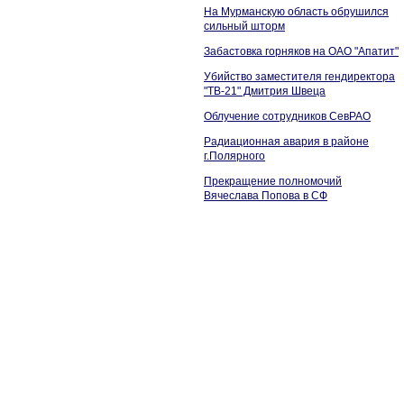
На Мурманскую область обрушился
сильный шторм
Забастовка горняков на ОАО "Апатит"
Убийство заместителя гендиректора
"ТВ-21" Дмитрия Швеца
Облучение сотрудников СевРАО
Радиационная авария в районе
г.Полярного
Прекращение полномочий
Вячеслава Попова в СФ