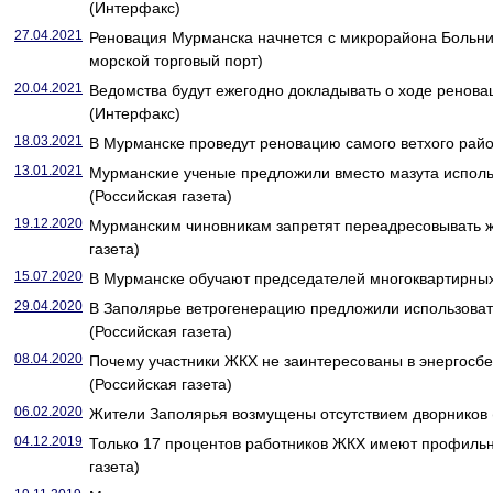
(Интерфакс)
27.04.2021
Реновация Мурманска начнется с микрорайона Больн
морской торговый порт)
20.04.2021
Ведомства будут ежегодно докладывать о ходе ренов
(Интерфакс)
18.03.2021
В Мурманске проведут реновацию самого ветхого район
13.01.2021
Мурманские ученые предложили вместо мазута исполь
(Российская газета)
19.12.2020
Мурманским чиновникам запретят переадресовывать 
газета)
15.07.2020
В Мурманске обучают председателей многоквартирных 
29.04.2020
В Заполярье ветрогенерацию предложили использоват
(Российская газета)
08.04.2020
Почему участники ЖКХ не заинтересованы в энергос
(Российская газета)
06.02.2020
Жители Заполярья возмущены отсутствием дворников (
04.12.2019
Только 17 процентов работников ЖКХ имеют профильн
газета)