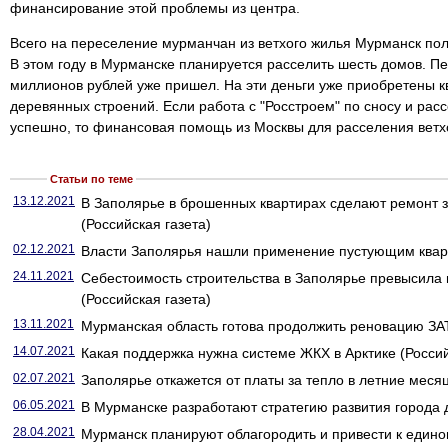
финансирование этой проблемы из центра.
Всего на переселение мурманчан из ветхого жилья Мурманск пол
В этом году в Мурманске планируется расселить шесть домов. П
миллионов рублей уже пришел. На эти деньги уже приобретены к
деревянных строений. Если работа с "Росстроем" по сносу и ра
успешно, то финансовая помощь из Москвы для расселения ветх
Статьи по теме
13.12.2021
В Заполярье в брошенных квартирах сделают ремонт 
(Российская газета)
02.12.2021
Власти Заполярья нашли применение пустующим кварт
24.11.2021
Себестоимость строительства в Заполярье превысила 
(Российская газета)
13.11.2021
Мурманская область готова продолжить реновацию ЗА
14.07.2021
Какая поддержка нужна системе ЖКХ в Арктике (Россий
02.07.2021
Заполярье откажется от платы за тепло в летние месяц
06.05.2021
В Мурманске разработают стратегию развития города д
28.04.2021
Мурманск планируют облагородить и привести к едино