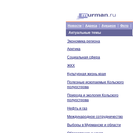
|
|
|
|
Новости
Адреса
Аукцион
Фото
Актуальные темы
Экономика региона
Арктика
Социальная сфера
ЖКХ
Культурная жизнь края
Полезные ископаемые Кольского
полуострова
Природа и экология Кольского
полуострова
Нефть и газ
Международное сотрудничество
Выборы в Мурманске и области