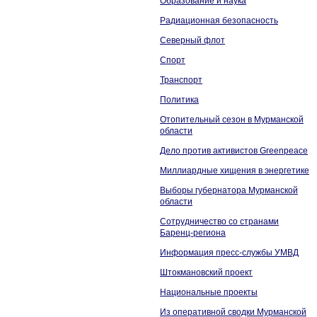
Образование и наука
Радиационная безопасность
Северный флот
Спорт
Транспорт
Политика
Отопительный сезон в Мурманской
области
Дело против активистов Greenpeace
Миллиардные хищения в энергетике
Выборы губернатора Мурманской
области
Сотрудничество со странами
Баренц-региона
Информация пресс-службы УМВД
Штокмановский проект
Национальные проекты
Из оперативной сводки Мурманской