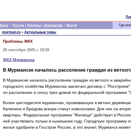
По
|
|
|
|
Где иск
Кино
Погода
Тендеры
Знакомства
Форум
murman.ru
»
Актуальные темы
Проблемы ЖКХ
28 сентября 2005 г. 19:59
ЖКХ Мурманска
В Мурманске началось расселение граждан из ветхог
В Мурманске началось расселение граждан из ветхого и аварийн
городского хозяйства Мурманска заключил договор с "Росстроем
по расселению и сносу трех домов по федеральной программе 
Более шестидесяти мурманчан, проживающих в ветхих деревяшк
Калинина и Бредова вскоре станут новоселами. Для них на втор
квартиры. Федеральная программа "Жилище" действует в России 
ней участвовать только в нынешнем году. Городскую программу п
жилья одобрили в Госстрое России, а это значит, Мурманск может