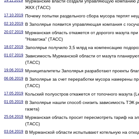
19.11.2019
Мурманские власти создали управляющую компанию д
ЖКХ (ТАСС)
17.10.2019
Почему попытки раздельного сбора мусора терпят неуд
02.10.2019
В Заполярье появится управляющая компания с госуча
20.07.2019
Мурманская область откажется от дорогого мазута при
"Новатэка" (ТАСС)
18.07.2019
Заполярье получило 3,5 млрд на компенсацию подорож
01.07.2019
Зависимость Мурманской области от мазута планируют 
(ТАСС)
19.06.2019
Муниципалитеты Заполярья разработают проекты благо
06.06.2019
В Заполярье за счет переработки мусора намерены пр
(ТАСС)
17.05.2019
Кольский полуостров откажется от топочного мазута (L
01.05.2019
В Заполярье нашли способ снизить зависимость ТЭК ре
газета)
25.04.2019
Мурманская область просит пересмотреть тариф на э
(ТАСС)
03.04.2019
В Мурманской области испытывают котельную на отхо