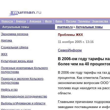
|
|
|
|
|
|
|
Новости
Адреса
Аукцион
Фото
Кино
Погода
Тендеры
Знакомства
Актуальные темы
murman.ru
»
Актуальные темы
Экономика региона
Проблемы ЖКХ
Арктика
11 ноября 2005 г. 13:16
Социальная сфера
СеверИнформ
ЖКХ
В 2006-ом году тарифы на
Культурная жизнь края
более чем на 40 проценто
Полезные ископаемые Кольского
полуострова
В 2006-ом году тарифы на газ 
процентов. Как отметила Галин
Природа и экология Кольского
экономическим вопросам ООО "
полуострова
топливо еще находится на рас
Нефть и газ
области.
Международное сотрудничество
Главными причинами подорожани
Выборы в Мурманске и области
заводами поставщиками и инфля