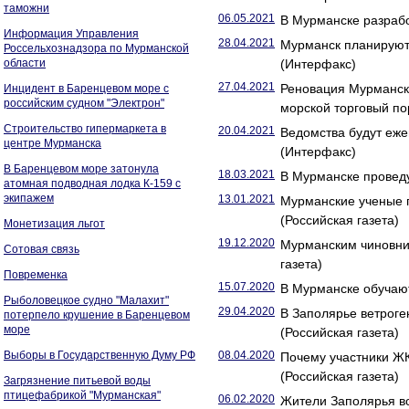
таможни
06.05.2021
В Мурманске разрабо
Информация Управления
28.04.2021
Мурманск планируют 
Россельхознадзора по Мурманской
области
(Интерфакс)
27.04.2021
Реновация Мурманск
Инцидент в Баренцевом море с
российским судном "Электрон"
морской торговый по
Строительство гипермаркета в
20.04.2021
Ведомства будут еже
центре Мурманска
(Интерфакс)
В Баренцевом море затонула
18.03.2021
В Мурманске проведу
атомная подводная лодка К-159 с
экипажем
13.01.2021
Мурманские ученые п
(Российская газета)
Монетизация льгот
19.12.2020
Мурманским чиновни
Сотовая связь
газета)
Повременка
15.07.2020
В Мурманске обучают
Рыболовецкое судно "Малахит"
29.04.2020
В Заполярье ветрог
потерпело крушение в Баренцевом
море
(Российская газета)
Выборы в Государственную Думу РФ
08.04.2020
Почему участники Ж
(Российская газета)
Загрязнение питьевой воды
птицефабрикой "Мурманская"
06.02.2020
Жители Заполярья во