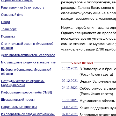
Образование и наука
резервуаров и газопроводов, в
расходы. Галина Васильевна от
Радиационная безопасность
оплачивать услугу еще не в по
Северный флот
находит возможность компенсир
Спорт
Норма потребления газа на одн
Транспорт
Однако специалистами прорабат
Политика
последнее время уменьшилось.
самые экономные мурманчане у
Отопительный сезон в Мурманской
области
установлено свыше 2700 прибор
Дело против активистов Greenpeace
Миллиардные хищения в энергетике
Статьи по теме
13.12.2021
В Заполярье в броше
Выборы губернатора Мурманской
области
(Российская газета)
02.12.2021
Сотрудничество со странами
Власти Заполярья на
Баренц-региона
24.11.2021
Себестоимость строи
Информация пресс-службы УМВД
(Российская газета)
Штокмановский проект
13.11.2021
Мурманская область
Национальные проекты
14.07.2021
Какая поддержка нуж
Из оперативной сводки Мурманской
02.07.2021
Заполярье откажется 