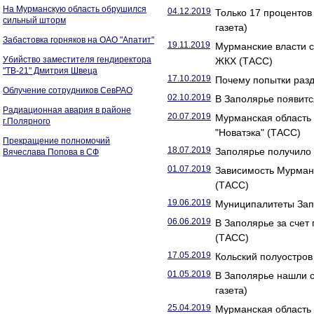
На Мурманскую область обрушился
04.12.2019
Только 17 проценто
сильный шторм
газета)
Забастовка горняков на ОАО "Апатит"
19.11.2019
Мурманские власти 
Убийство заместителя гендиректора
ЖКХ (ТАСС)
"ТВ-21" Дмитрия Швеца
17.10.2019
Почему попытки разд
Облучение сотрудников СевРАО
02.10.2019
В Заполярье появитс
Радиационная авария в районе
20.07.2019
Мурманская область 
г.Полярного
"Новатэка" (ТАСС)
Прекращение полномочий
18.07.2019
Заполярье получило 
Вячеслава Попова в СФ
01.07.2019
Зависимость Мурманс
(ТАСС)
19.06.2019
Муниципалитеты Запо
06.06.2019
В Заполярье за счет
(ТАСС)
17.05.2019
Кольский полуостров 
01.05.2019
В Заполярье нашли с
газета)
25.04.2019
Мурманская область 