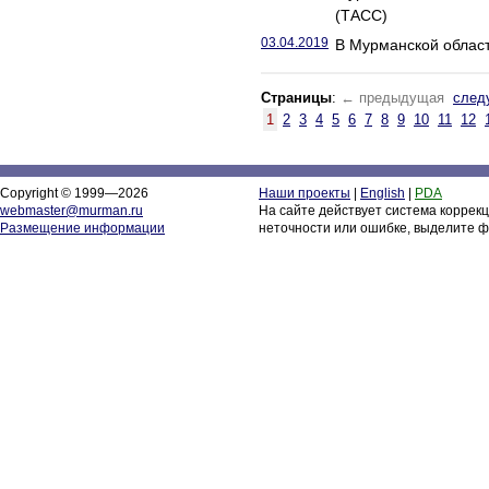
(ТАСС)
03.04.2019
В Мурманской област
Страницы
:
← предыдущая
след
1
2
3
4
5
6
7
8
9
10
11
12
Copyright © 1999—2026
Наши проекты
|
English
|
PDA
webmaster@murman.ru
На сайте действует система коррек
Размещение информации
неточности или ошибке, выделите ф