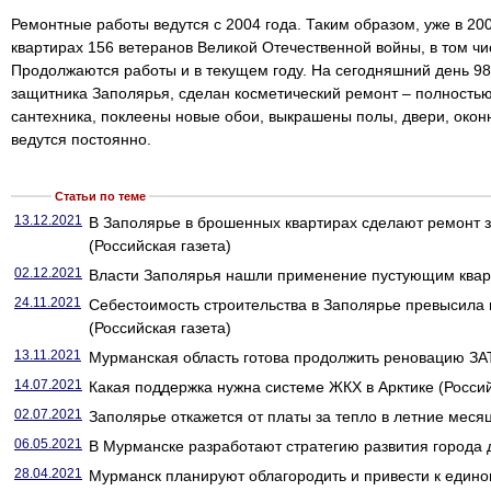
Ремонтные работы ведутся с 2004 года. Таким образом, уже в 20
квартирах 156 ветеранов Великой Отечественной войны, в том чи
Продолжаются работы и в текущем году. На сегодняшний день 98
защитника Заполярья, сделан косметический ремонт – полность
сантехника, поклеены новые обои, выкрашены полы, двери, око
ведутся постоянно.
Статьи по теме
13.12.2021
В Заполярье в брошенных квартирах сделают ремонт 
(Российская газета)
02.12.2021
Власти Заполярья нашли применение пустующим кварт
24.11.2021
Себестоимость строительства в Заполярье превысила 
(Российская газета)
13.11.2021
Мурманская область готова продолжить реновацию ЗА
14.07.2021
Какая поддержка нужна системе ЖКХ в Арктике (Россий
02.07.2021
Заполярье откажется от платы за тепло в летние месяц
06.05.2021
В Мурманске разработают стратегию развития города д
28.04.2021
Мурманск планируют облагородить и привести к едино