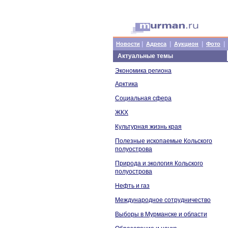
|
|
|
|
Новости
Адреса
Аукцион
Фото
Актуальные темы
Экономика региона
Арктика
Социальная сфера
ЖКХ
Культурная жизнь края
Полезные ископаемые Кольского
полуострова
Природа и экология Кольского
полуострова
Нефть и газ
Международное сотрудничество
Выборы в Мурманске и области