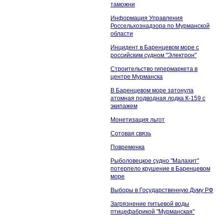
таможни
Информация Управления
Россельхознадзора по Мурманской
области
Инцидент в Баренцевом море с
российским судном "Электрон"
Строительство гипермаркета в
центре Мурманска
В Баренцевом море затонула
атомная подводная лодка К-159 с
экипажем
Монетизация льгот
Сотовая связь
Повременка
Рыболовецкое судно "Малахит"
потерпело крушение в Баренцевом
море
Выборы в Государственную Думу РФ
Загрязнение питьевой воды
птицефабрикой "Мурманская"