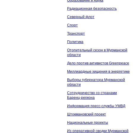
Образование и наука
Радиационная безопасность
Северный флот
Спорт
Транспорт
Политика
Отопительный сезон в Мурманской
области
Дело против активистов Greenpeace
Миллиардные хищения в энергетике
Выборы губернатора Мурманской
области
Сотрудничество со странами
Баренц-региона
Информация пресс-службы УМВД
Штокмановский проект
Национальные проекты
Из оперативной сводки Мурманской