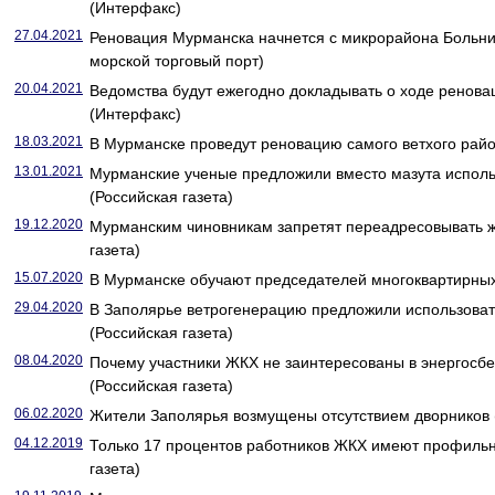
(Интерфакс)
27.04.2021
Реновация Мурманска начнется с микрорайона Больн
морской торговый порт)
20.04.2021
Ведомства будут ежегодно докладывать о ходе ренов
(Интерфакс)
18.03.2021
В Мурманске проведут реновацию самого ветхого район
13.01.2021
Мурманские ученые предложили вместо мазута исполь
(Российская газета)
19.12.2020
Мурманским чиновникам запретят переадресовывать 
газета)
15.07.2020
В Мурманске обучают председателей многоквартирных 
29.04.2020
В Заполярье ветрогенерацию предложили использоват
(Российская газета)
08.04.2020
Почему участники ЖКХ не заинтересованы в энергос
(Российская газета)
06.02.2020
Жители Заполярья возмущены отсутствием дворников (
04.12.2019
Только 17 процентов работников ЖКХ имеют профильн
газета)