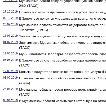
19.11.2019
Мурманские власти создали управляющую компанию д
ЖКХ (ТАСС)
17.10.2019
Почему попытки раздельного сбора мусора терпят неуд
02.10.2019
В Заполярье появится управляющая компания с госуча
20.07.2019
Мурманская область откажется от дорогого мазута при
"Новатэка" (ТАСС)
18.07.2019
Заполярье получило 3,5 млрд на компенсацию подорож
01.07.2019
Зависимость Мурманской области от мазута планируют 
(ТАСС)
19.06.2019
Муниципалитеты Заполярья разработают проекты благо
06.06.2019
В Заполярье за счет переработки мусора намерены пр
(ТАСС)
17.05.2019
Кольский полуостров откажется от топочного мазута (L
01.05.2019
В Заполярье нашли способ снизить зависимость ТЭК ре
газета)
25.04.2019
Мурманская область просит пересмотреть тариф на э
(ТАСС)
03.04.2019
В Мурманской области испытывают котельную на отхо