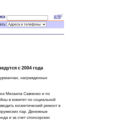
иск
:
ать:
едутся с 2004 года
мурманчан, награжденных
ск Михаила Савченко и по
ны в комитет по социальной
водить косметический ремонт в
упружеских пар. Денежные
нда и за счет спонсорских