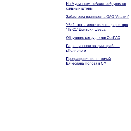
На Мурманскую область обрушился
сильный шторм
Забастовка горняков на ОАО "Апатит"
Убийство заместителя гендиректора
"ТВ-21" Дмитрия Швеца
Облучение сотрудников СевРАО
Радиационная авария в районе
г.Полярного
Прекращение полномочий
Вячеслава Попова в СФ