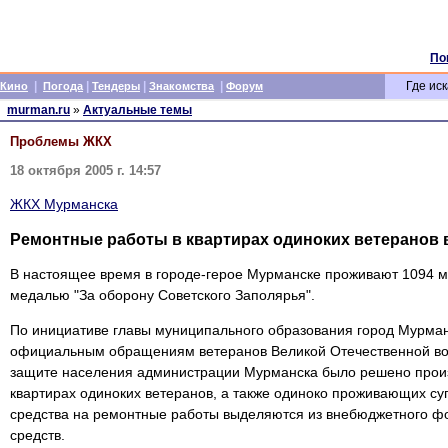
По
|
|
|
|
Где иск
Кино
Погода
Тендеры
Знакомства
Форум
murman.ru
»
Актуальные темы
Проблемы ЖКХ
18 октября 2005 г. 14:57
ЖКХ Мурманска
Ремонтные работы в квартирах одиноких ветеранов в
В настоящее время в городе-герое Мурманске проживают 1094 
медалью "За оборону Советского Заполярья".
По инициативе главы муниципального образования город Мурман
официальным обращениям ветеранов Великой Отечественной вой
защите населения администрации Мурманска было решено произ
квартирах одиноких ветеранов, а также одиноко проживающих с
средства на ремонтные работы выделяются из внебюджетного фо
средств.