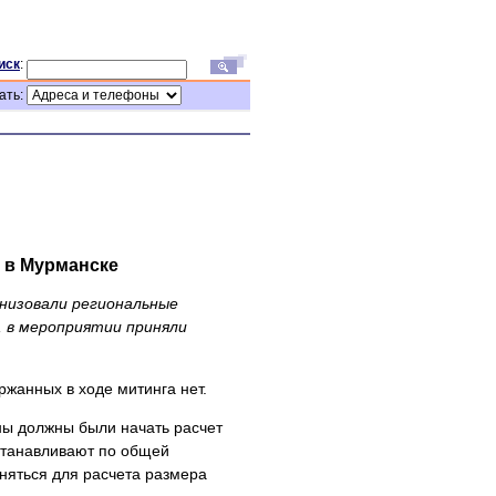
иск
:
ать:
 в Мурманске
низовали региональные
, в мероприятии приняли
ржанных в ходе митинга нет.
ны должны были начать расчет
станавливают по общей
яться для расчета размера