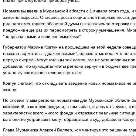
платы при отсутствии приборов учета.
Нормативы ввели в Мурманской области с 1 января этого года, и 
заметно выросла. Опасаясь роста социальной напряженности, де
ряд парламентариев областной думы высказались за отсрочку вв
предложив еще раз их пересмотреть в сторону уменьшения. Мно
"непрозрачными и излишне высокими".
Губернатор Марина Ковтун на прошедшем на этой неделе совещ
назвала нормативы "драконовскими", однако отметила, что постр
первую очередь могут жильцы тех домов, где не установлены при
добавила, что муниципалитеты региона вернули в бюджет две тре
установку счетчиков в течение трех лет.
Ковтун считает, что откладывать введение новых нормативов не 
закону.
По словам главы региона, нормативы для Мурманской области б
комиссией, в которую входили, в том числе, и депутаты думы, с 
характеристик всего жилого фонда и отражают реальную ситуаци
кого они не устраивают, могут обращаться в суд, добавила Ковтун
Глава Мурманска Алексей Веллер, комментируя это решение гл