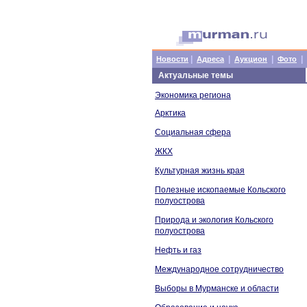
|
|
|
|
Новости
Адреса
Аукцион
Фото
Актуальные темы
Экономика региона
Арктика
Социальная сфера
ЖКХ
Культурная жизнь края
Полезные ископаемые Кольского
полуострова
Природа и экология Кольского
полуострова
Нефть и газ
Международное сотрудничество
Выборы в Мурманске и области