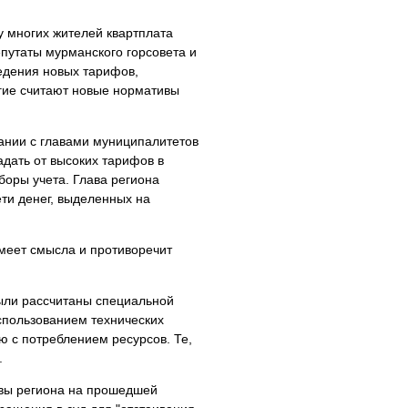
у многих жителей квартплата
путаты мурманского горсовета и
едения новых тарифов,
гие считают новые нормативы
ании с главами муниципалитетов
адать от высоких тарифов в
боры учета. Глава региона
ти денег, выделенных на
имеет смысла и противоречит
ыли рассчитаны специальной
использованием технических
ю с потреблением ресурсов. Те,
.
авы региона на прошедшей