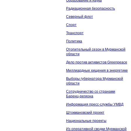
Образование и наука
Радиационная безопасность
Северный флот
Спорт
Транспорт
Политика
Отопительный сезон в Мурманской
области
Дело против активистов Greenpeace
Миллиардные хищения в энергетике
Выборы губернатора Мурманской
области
Сотрудничество со странами
Баренц-региона
Информация пресс-службы УМВД
Штокмановский проект
Национальные проекты
Из оперативной сводки Мурманской