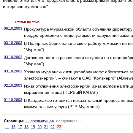
неделе, отметил, что городская власть рассматривает вариант о
интересов мурманчан".
Статьи по теме
06.10.2003
Прокуратура Мурманской области объявила директору
предостережение о недопустимости нарушения закон
03.10.2003
В Полярных Зорях начала свою работу комиссия по н
"Мурман")
03.10.2003
Договоренность о разрешении ситуации на птицефабри
"Мурман")
03.10.2003
Хозяева мурманских птицефабрик могут обогатиться за
электроэнергии", – считают в ОАО "Колэнерго" (ABnews
02.10.2003
Из-за отключения электроэнергии из-за долгов на пти
выращенная птица (ПЕРВЫЙ КАНАЛ)
01.10.2003
В Кандалакше готовится показательный процесс по вы
коммунальные услуги (РТР-Мурманск)
Страницы
:
← предыдущая
следующая →
...
16
17
18
19
20
21
22
23