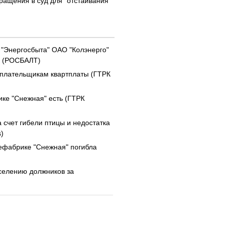
бращения в суд для "отстаивания
 "Энергосбыта" ОАО "Колэнерго"
а (РОСБАЛТ)
еплательщикам квартплаты (ГТРК
ке "Снежная" есть (ГТРК
 счет гибели птицы и недостатка
)
цефабрике "Снежная" погибла
селению должников за