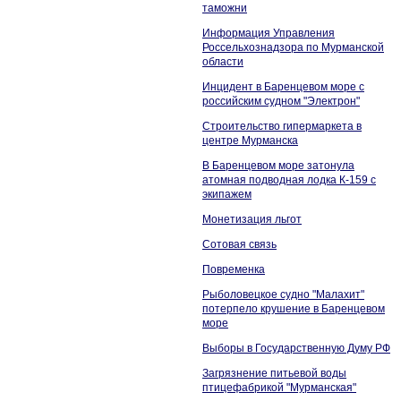
таможни
Информация Управления
Россельхознадзора по Мурманской
области
Инцидент в Баренцевом море с
российским судном "Электрон"
Строительство гипермаркета в
центре Мурманска
В Баренцевом море затонула
атомная подводная лодка К-159 с
экипажем
Монетизация льгот
Сотовая связь
Повременка
Рыболовецкое судно "Малахит"
потерпело крушение в Баренцевом
море
Выборы в Государственную Думу РФ
Загрязнение питьевой воды
птицефабрикой "Мурманская"