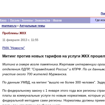
По
|
|
|
|
Где иск
Кино
Погода
Тендеры
Знакомства
Форум
murman.ru
»
Актуальные темы
Проблемы ЖКХ
11 февраля 2013 г. 11:55
РИА "Новости"
Митинг против новых тарифов на услуги ЖКХ прошел
Митинг в сквере возле памятника Жертвам интервенции орга
отделения ЛДПР, "Справедливой России" и КПРФ. По их данным
участие около 700 жителей Мурманска.
По данным УМВД, на митинг "вышло не более 300 человек". Заде
По федеральному закону с 1 января этого года все регионы стра
платы за коммунальные услуги по новым нормативам, которые у
федеральной методике сами регионы. Нормативы должны примен