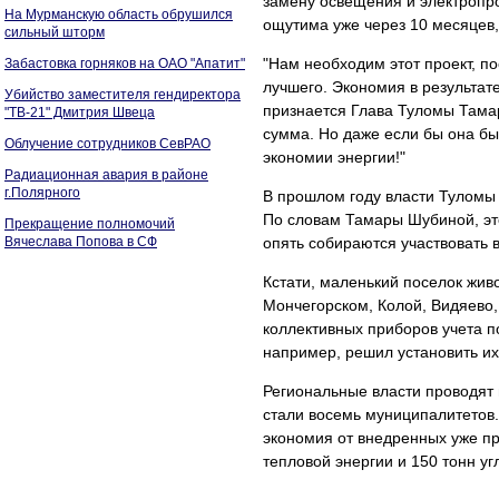
замену освещения и электропро
На Мурманскую область обрушился
ощутима уже через 10 месяцев,
сильный шторм
"Нам необходим этот проект, п
Забастовка горняков на ОАО "Апатит"
лучшего. Экономия в результате
Убийство заместителя гендиректора
признается Глава Туломы Тама
"ТВ-21" Дмитрия Швеца
сумма. Но даже если бы она б
Облучение сотрудников СевРАО
экономии энергии!"
Радиационная авария в районе
г.Полярного
В прошлом году власти Туломы 
По словам Тамары Шубиной, это
Прекращение полномочий
Вячеслава Попова в СФ
опять собираются участвовать
Кстати, маленький поселок жив
Мончегорском, Колой, Видяево,
коллективных приборов учета п
например, решил установить их
Региональные власти проводят 
стали восемь муниципалитетов.
экономия от внедренных уже про
тепловой энергии и 150 тонн уг