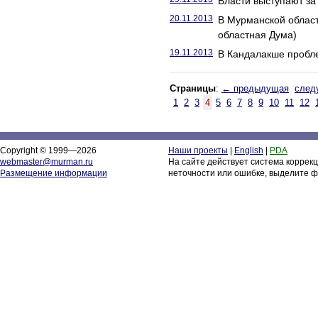
Власти выступают за
20.11.2013
В Мурманской област
областная Дума)
19.11.2013
В Кандалакше пробл
Страницы
:
← предыдущая
след
1
2
3
4
5
6
7
8
9
10
11
12
Copyright © 1999—2026
Наши проекты
|
English
|
PDA
webmaster@murman.ru
На сайте действует система коррек
Размещение информации
неточности или ошибке, выделите ф