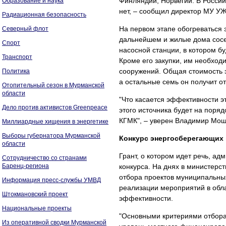
Финляндии, Норвегии. В России,
Образование и наука
нет, – сообщил директор МУ У
Радиационная безопасность
На первом этапе обогреваться 
Северный флот
дальнейшем и жилые дома сосе
Спорт
насосной станции, в котором б
Транспорт
Кроме его закупки, им необход
сооружений. Общая стоимость э
Политика
а остальные семь он получит от
Отопительный сезон в Мурманской
области
"Что касается эффективности эт
Дело против активистов Greenpeace
этого источника будет на поряд
КГМК", – уверен Владимир Мош
Миллиардные хищения в энергетике
Выборы губернатора Мурманской
Конкурс энергосберегающих
области
Грант, о котором идет речь, а
Сотрудничество со странами
Баренц-региона
конкурса. На днях в министерс
отбора проектов муниципальны
Информация пресс-службы УМВД
реализации мероприятий в обл
Штокмановский проект
эффективности.
Национальные проекты
"Основными критериями отбор
Из оперативной сводки Мурманской