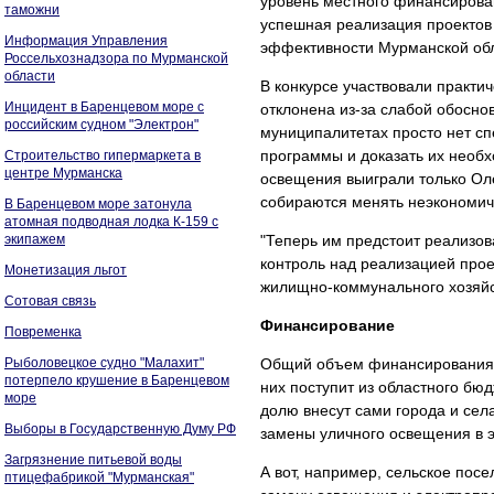
уровень местного финансирован
таможни
успешная реализация проектов 
Информация Управления
эффективности Мурманской обл
Россельхознадзора по Мурманской
области
В конкурсе участвовали практи
Инцидент в Баренцевом море с
отклонена из-за слабой обосно
российским судном "Электрон"
муниципалитетах просто нет сп
программы и доказать их необх
Строительство гипермаркета в
центре Мурманска
освещения выиграли только Оле
собираются менять неэкономич
В Баренцевом море затонула
атомная подводная лодка К-159 с
экипажем
"Теперь им предстоит реализов
контроль над реализацией прое
Монетизация льгот
жилищно-коммунального хозяйс
Сотовая связь
Финансирование
Повременка
Рыболовецкое судно "Малахит"
Общий объем финансирования п
потерпело крушение в Баренцевом
них поступит из областного бю
море
долю внесут сами города и сел
Выборы в Государственную Думу РФ
замены уличного освещения в э
Загрязнение питьевой воды
А вот, например, сельское пос
птицефабрикой "Мурманская"