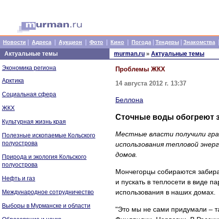
|
|
|
|
|
|
|
Новости
Адреса
Аукцион
Фото
Кино
Погода
Тендеры
Знакомства
Актуальные темы
murman.ru
»
Актуальные темы
Экономика региона
Проблемы ЖКХ
Арктика
14 августа 2012 г. 13:37
Социальная сфера
Беллона
ЖКХ
Сточные воды обогреют 
Культурная жизнь края
Местные власти получили гра
Полезные ископаемые Кольского
полуострова
использования тепловой энерг
домов.
Природа и экология Кольского
полуострова
Мончегорцы собираются забират
Нефть и газ
и пускать в теплосети в виде п
использования в наших домах.
Международное сотрудничество
Выборы в Мурманске и области
"Это мы не сами придумали – т