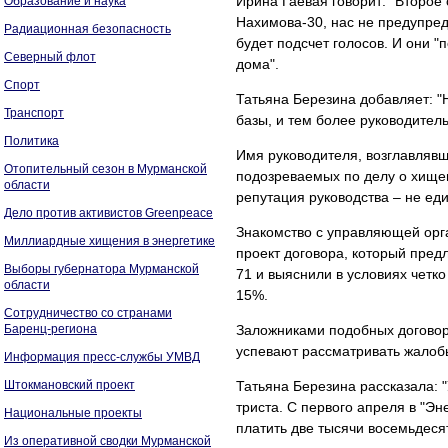
Ирина Гаевая говорит: "Второе 
Образование и наука
Нахимова-30, нас не предупред
Радиационная безопасность
будет подсчет голосов. И они "
Северный флот
дома".
Спорт
Татьяна Березина добавляет: "Н
Транспорт
базы, и тем более руководитель
Политика
Имя руководителя, возглавлявш
Отопительный сезон в Мурманской
подозреваемых по делу о хищен
области
репутация руководства – не еди
Дело против активистов Greenpeace
Знакомство с управляющей орга
Миллиардные хищения в энергетике
проект договора, который пред
Выборы губернатора Мурманской
71 и выяснили в условиях четк
области
15%.
Сотрудничество со странами
Баренц-региона
Заложниками подобных договоро
успевают рассматривать жалоб
Информация пресс-службы УМВД
Штокмановский проект
Татьяна Березина рассказала: 
триста. С первого апреля в "Эне
Национальные проекты
платить две тысячи восемьдесят
Из оперативной сводки Мурманской