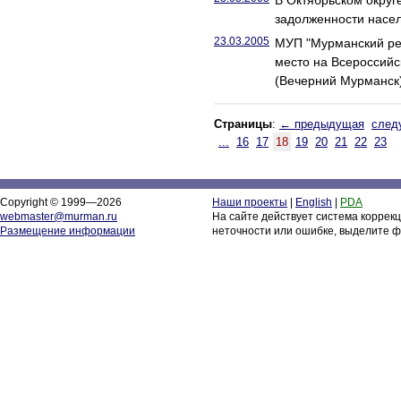
В Октябрьском округ
задолженности насел
23.03.2005
МУП "Мурманский ре
место на Всероссий
(Вечерний Мурманск
Страницы
:
← предыдущая
след
...
16
17
18
19
20
21
22
23
Copyright © 1999—2026
Наши проекты
|
English
|
PDA
webmaster@murman.ru
На сайте действует система коррек
Размещение информации
неточности или ошибке, выделите ф