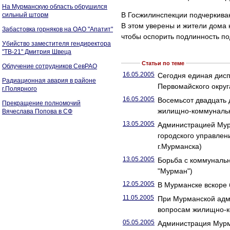
На Мурманскую область обрушился
В Госжилинспекции подчеркиваю
сильный шторм
В этом уверены и жители дома н
Забастовка горняков на ОАО "Апатит"
чтобы оспорить подлинность по
Убийство заместителя гендиректора
"ТВ-21" Дмитрия Швеца
Статьи по теме
Облучение сотрудников СевРАО
16.05.2005
Сегодня единая дисп
Радиационная авария в районе
Первомайского окру
г.Полярного
16.05.2005
Восемьсот двадцать
Прекращение полномочий
жилищно-коммунальн
Вячеслава Попова в СФ
13.05.2005
Администрацией Мур
городского управле
г.Мурманска)
13.05.2005
Борьба с коммунальн
"Мурман")
12.05.2005
В Мурманске вскоре 
11.05.2005
При Мурманской адм
вопросам жилищно-к
05.05.2005
Администрация Мурма