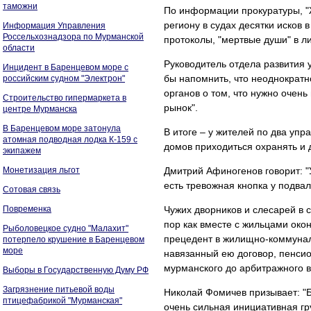
таможни
По информации прокуратуры, "Ж
региону в судах десятки иско
Информация Управления
Россельхознадзора по Мурманской
протоколы, "мертвые души" в л
области
Руководитель отдела развития
Инцидент в Баренцевом море с
бы напомнить, что неоднократн
российским судном "Электрон"
органов о том, что нужно очен
Строительство гипермаркета в
рынок".
центре Мурманска
В Баренцевом море затонула
В итоге – у жителей по два упр
атомная подводная лодка К-159 с
домов приходиться охранять и 
экипажем
Монетизация льгот
Дмитрий Афиногенов говорит: "У
есть тревожная кнопка у подвал
Сотовая связь
Повременка
Чужих дворников и слесарей в 
пор как вместе с жильцами око
Рыболовецкое судно "Малахит"
прецедент в жилищно-коммунал
потерпело крушение в Баренцевом
море
навязанный ею договор, пенсио
мурманского до арбитражного в
Выборы в Государственную Думу РФ
Загрязнение питьевой воды
Николай Фомичев призывает: "Б
птицефабрикой "Мурманская"
очень сильная инициативная гр