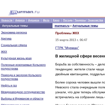
|
|
|
|
|
|
|
Новости
Адреса
Аукцион
Фото
Кино
Погода
Тендеры
Знакомства
Актуальные темы
murman.ru
»
Актуальные темы
Экономика региона
Проблемы ЖКХ
Арктика
15 марта 2013 г. 06:47
Социальная сфера
ГТРК "Мурман"
ЖКХ
В жилищной сфере весен
Культурная жизнь края
Борьба за собственность – дел
Полезные ископаемые Кольского
полуострова
тенденцию: жители стали чаще 
двойным квитанциям, поддельн
Природа и экология Кольского
полуострова
Более сорока человек вышли по
Нефть и газ
Невского стала очередным пол
узнали, что дом теперь обслуж
Международное сотрудничество
встречались на собрании лишь 
Выборы в Мурманске и области