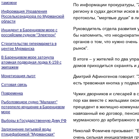
таможни
По информации прокуратуры, "Ж
региону в судах десятки иско
Информация Управления
Россельхознадзора по Мурманской
протоколы, "мертвые души" в л
области
Руководитель отдела развития
Инцидент в Баренцевом море с
бы напомнить, что неоднократн
российским судном "Электрон"
органов о том, что нужно очен
Строительство гипермаркета в
рынок".
центре Мурманска
В Баренцевом море затонула
В итоге – у жителей по два упр
атомная подводная лодка К-159 с
домов приходиться охранять и 
экипажем
Монетизация льгот
Дмитрий Афиногенов говорит: "У
есть тревожная кнопка у подвал
Сотовая связь
Повременка
Чужих дворников и слесарей в 
пор как вместе с жильцами око
Рыболовецкое судно "Малахит"
прецедент в жилищно-коммунал
потерпело крушение в Баренцевом
море
навязанный ею договор, пенсио
мурманского до арбитражного в
Выборы в Государственную Думу РФ
Загрязнение питьевой воды
Николай Фомичев призывает: "Б
птицефабрикой "Мурманская"
очень сильная инициативная гр