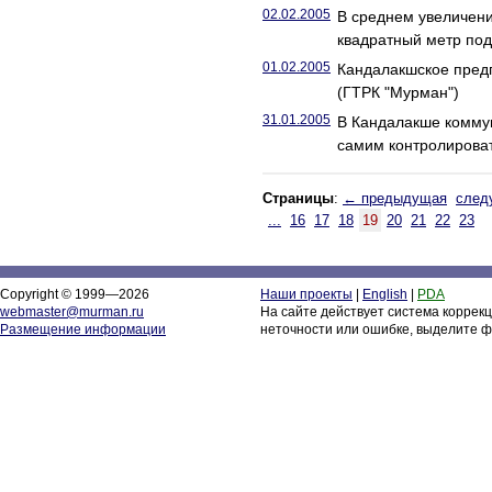
02.02.2005
В среднем увеличени
квадратный метр под
01.02.2005
Кандалакшское предп
(ГТРК "Мурман")
31.01.2005
В Кандалакше комму
самим контролироват
Страницы
:
← предыдущая
след
...
16
17
18
19
20
21
22
23
Copyright © 1999—2026
Наши проекты
|
English
|
PDA
webmaster@murman.ru
На сайте действует система коррек
Размещение информации
неточности или ошибке, выделите ф