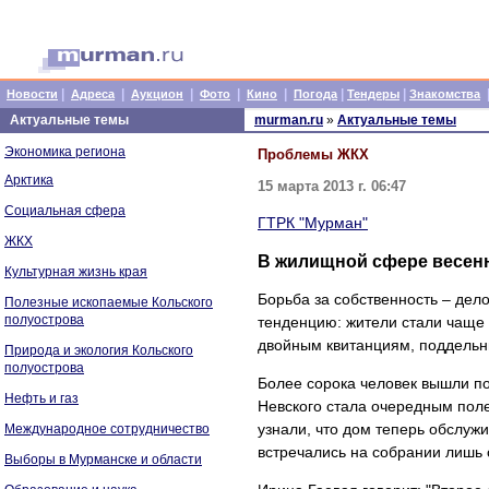
|
|
|
|
|
|
|
Новости
Адреса
Аукцион
Фото
Кино
Погода
Тендеры
Знакомства
Актуальные темы
murman.ru
»
Актуальные темы
Экономика региона
Проблемы ЖКХ
Арктика
15 марта 2013 г. 06:47
Социальная сфера
ГТРК "Мурман"
ЖКХ
В жилищной сфере весен
Культурная жизнь края
Борьба за собственность – дел
Полезные ископаемые Кольского
полуострова
тенденцию: жители стали чаще 
двойным квитанциям, поддельн
Природа и экология Кольского
полуострова
Более сорока человек вышли по
Нефть и газ
Невского стала очередным пол
узнали, что дом теперь обслуж
Международное сотрудничество
встречались на собрании лишь 
Выборы в Мурманске и области