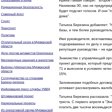
Ирина Гаевая говорит: "Второе 
Образование и наука
Нахимова-30, нас не предупред
Радиационная безопасность
будет подсчет голосов. И они "
Северный флот
дома".
Спорт
Татьяна Березина добавляет: "Н
Транспорт
базы, и тем более руководитель
Политика
Имя руководителя, возглавлявш
Отопительный сезон в Мурманской
подозреваемых по делу о хищен
области
репутация руководства – не еди
Дело против активистов Greenpeace
Знакомство с управляющей орга
Миллиардные хищения в энергетике
проект договора, который пред
Выборы губернатора Мурманской
71 и выяснили в условиях четк
области
15%.
Сотрудничество со странами
Баренц-региона
Заложниками подобных договоро
успевают рассматривать жалоб
Информация пресс-службы УМВД
Штокмановский проект
Татьяна Березина рассказала: 
триста. С первого апреля в "Эне
Национальные проекты
платить две тысячи восемьдесят
Из оперативной сводки Мурманской