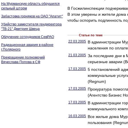
На Мурманскую область обрушился
В Госжилинспекции подчеркиваю
сильный шторм
В этом уверены и жители дома н
Забастовка горняков на ОАО "Апатит"
чтобы оспорить подлинность по
Убийство заместителя гендиректора
"ТВ-21" Дмитрия Швеца
Статьи по теме
Облучение сотрудников СевРАО
22.03.2005
В администрации Му
Радиационная авария в районе
населения по оплате
г.Полярного
21.03.2005
За последние дни в
Прекращение полномочий
серьезные аварии (
Вячеслава Попова в СФ
17.03.2005
5 постановлений ад
коммунальные услуг
(Regnum)
17.03.2005
Прокуратура помогла
(Агентство Бизнес Но
17.03.2005
В администрации го
коммунального компл
16.03.2005
Все жилые дома Мур
пользования (Regnu