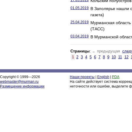
17.05.2019
Кольский полуостров 
01.05.2019
В Заполярье нашли с
газета)
25.04.2019
Мурманская область 
(ТАСС)
03.04.2019
В Мурманской област
Страницы
:
← предыдущая
след
1
2
3
4
5
6
7
8
9
10
11
12
Copyright © 1999—2026
Наши проекты
|
English
|
PDA
webmaster@murman.ru
На сайте действует система коррек
Размещение информации
неточности или ошибке, выделите ф