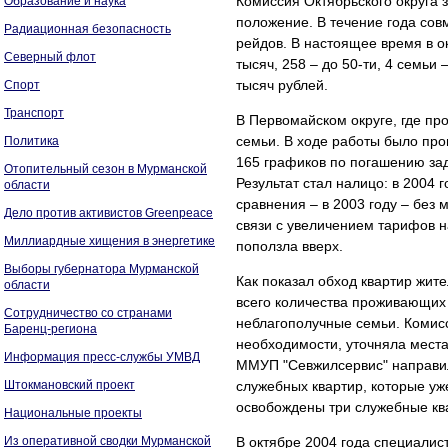
Комиссия Октябрьского округа 
Образование и наука
положение. В течение года сов
Радиационная безопасность
рейдов. В настоящее время в ок
Северный флот
тысяч, 258 – до 50-ти, 4 семьи
тысяч рублей.
Спорт
Транспорт
В Первомайском округе, где пр
семьи. В ходе работы было пр
Политика
165 графиков по погашению за
Отопительный сезон в Мурманской
Результат стал налицо: в 2004 
области
сравнения – в 2003 году – без 
Дело против активистов Greenpeace
связи с увеличением тарифов 
Миллиардные хищения в энергетике
поползла вверх.
Выборы губернатора Мурманской
Как показал обход квартир жит
области
всего количества проживающих
Сотрудничество со странами
неблагополучные семьи. Комисс
Баренц-региона
необходимости, уточняла мест
Информация пресс-службы УМВД
ММУП "Севжилсервис" направил
Штокмановский проект
служебных квартир, которые уж
освобождены три служебные кв
Национальные проекты
Из оперативной сводки Мурманской
В октябре 2004 года специали