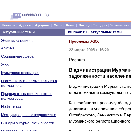
|
|
|
|
|
|
|
Новости
Адреса
Аукцион
Фото
Кино
Погода
Тендеры
Знакомства
Актуальные темы
murman.ru
»
Актуальные темы
Экономика региона
Проблемы ЖКХ
Арктика
22 марта 2005 г. 16:20
Социальная сфера
Regnum
ЖКХ
В администрации Мурман
Культурная жизнь края
задолженности населения 
Полезные ископаемые Кольского
полуострова
В администрации Мурманска по
оплате жилья и коммунальных ус
Природа и экология Кольского
полуострова
Как сообщила пресс-служба ад
Нефть и газ
должников и увеличению сборов
Октябрьского, Ленинского и Пе
Международное сотрудничество
Мурманского регистрационного
Выборы в Мурманске и области