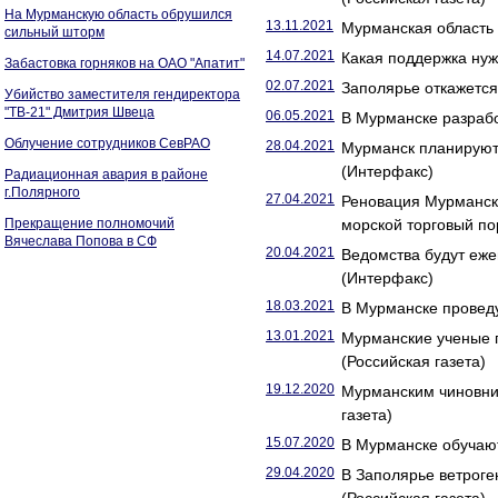
На Мурманскую область обрушился
13.11.2021
Мурманская область
сильный шторм
14.07.2021
Какая поддержка нуж
Забастовка горняков на ОАО "Апатит"
02.07.2021
Заполярье откажется 
Убийство заместителя гендиректора
"ТВ-21" Дмитрия Швеца
06.05.2021
В Мурманске разрабо
Облучение сотрудников СевРАО
28.04.2021
Мурманск планируют 
(Интерфакс)
Радиационная авария в районе
г.Полярного
27.04.2021
Реновация Мурманск
Прекращение полномочий
морской торговый по
Вячеслава Попова в СФ
20.04.2021
Ведомства будут еже
(Интерфакс)
18.03.2021
В Мурманске проведу
13.01.2021
Мурманские ученые п
(Российская газета)
19.12.2020
Мурманским чиновни
газета)
15.07.2020
В Мурманске обучают
29.04.2020
В Заполярье ветрог