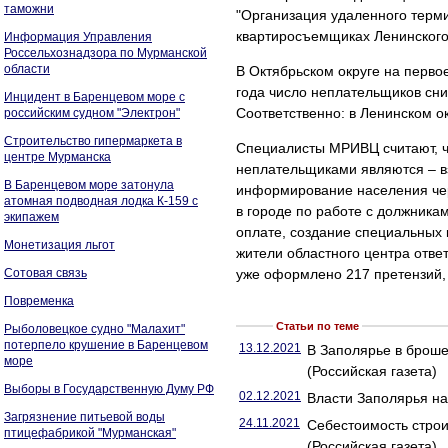
таможни
"Организация удаленного тер
квартиросъемщиках Ленинского 
Информация Управления
Россельхознадзора по Мурманской
области
В Октябрьском округе на перво
года число неплательщиков сниз
Инцидент в Баренцевом море с
Соответственно: в Ленинском ок
российским судном "Электрон"
Строительство гипермаркета в
Специалисты МРИВЦ считают, ч
центре Мурманска
неплательщиками являются – в
В Баренцевом море затонула
информирование населения че
атомная подводная лодка К-159 с
в городе по работе с должника
экипажем
оплате, создание специальных 
Монетизация льгот
жители областного центра отве
Сотовая связь
уже оформлено 217 претензий, 
Повременка
Статьи по теме
Рыболовецкое судно "Малахит"
потерпело крушение в Баренцевом
13.12.2021
В Заполярье в броше
море
(Российская газета)
Выборы в Государственную Думу РФ
02.12.2021
Власти Заполярья на
Загрязнение питьевой воды
24.11.2021
Себестоимость строи
птицефабрикой "Мурманская"
(Российская газета)