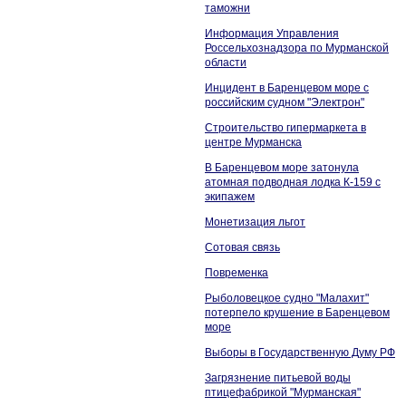
таможни
Информация Управления
Россельхознадзора по Мурманской
области
Инцидент в Баренцевом море с
российским судном "Электрон"
Строительство гипермаркета в
центре Мурманска
В Баренцевом море затонула
атомная подводная лодка К-159 с
экипажем
Монетизация льгот
Сотовая связь
Повременка
Рыболовецкое судно "Малахит"
потерпело крушение в Баренцевом
море
Выборы в Государственную Думу РФ
Загрязнение питьевой воды
птицефабрикой "Мурманская"