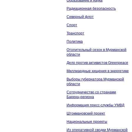
Образование и наука
Радиационная безопасность
Северный флот
Спорт
Транспорт
Политика
Отопительный сезон в Мурманской
области
Дело против активистов Greenpeace
Миллиардные хищения в энергетике
Выборы губернатора Мурманской
области
Сотрудничество со странами
Баренц-региона
Информация пресс-службы УМВД
Штокмановский проект
Национальные проекты
Из оперативной сводки Мурманской