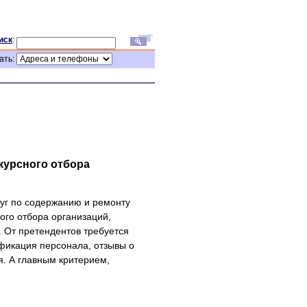
иск
:
ать:
курсного отбора
луг по содержанию и ремонту
ого отбора организаций,
. От претендентов требуется
фикация персонала, отзывы о
я. А главным критерием,