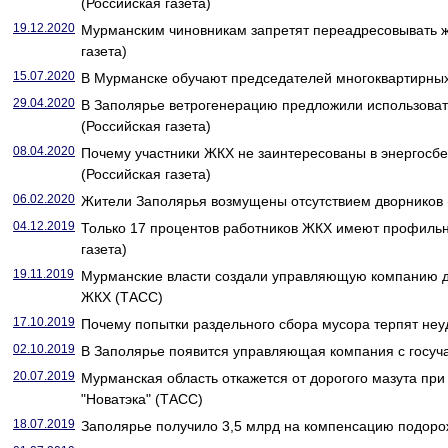
(Российская газета)
19.12.2020
Мурманским чиновникам запретят переадресовывать 
газета)
15.07.2020
В Мурманске обучают председателей многоквартирных 
29.04.2020
В Заполярье ветрогенерацию предложили использоват
(Российская газета)
08.04.2020
Почему участники ЖКХ не заинтересованы в энергос
(Российская газета)
06.02.2020
Жители Заполярья возмущены отсутствием дворников (
04.12.2019
Только 17 процентов работников ЖКХ имеют профильн
газета)
19.11.2019
Мурманские власти создали управляющую компанию д
ЖКХ (ТАСС)
17.10.2019
Почему попытки раздельного сбора мусора терпят неуд
02.10.2019
В Заполярье появится управляющая компания с госуча
20.07.2019
Мурманская область откажется от дорогого мазута при
"Новатэка" (ТАСС)
18.07.2019
Заполярье получило 3,5 млрд на компенсацию подорож