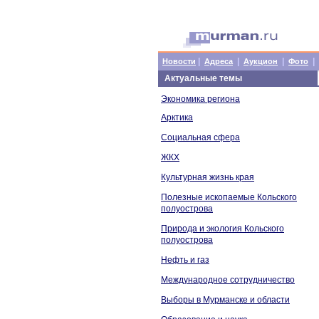
|
|
|
|
Новости
Адреса
Аукцион
Фото
Актуальные темы
Экономика региона
Арктика
Социальная сфера
ЖКХ
Культурная жизнь края
Полезные ископаемые Кольского
полуострова
Природа и экология Кольского
полуострова
Нефть и газ
Международное сотрудничество
Выборы в Мурманске и области