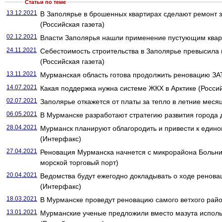
Статьи по теме
13.12.2021
В Заполярье в брошенных квартирах сделают ремонт 
(Российская газета)
02.12.2021
Власти Заполярья нашли применение пустующим кварт
24.11.2021
Себестоимость строительства в Заполярье превысила 
(Российская газета)
13.11.2021
Мурманская область готова продолжить реновацию ЗА
14.07.2021
Какая поддержка нужна системе ЖКХ в Арктике (Россий
02.07.2021
Заполярье откажется от платы за тепло в летние месяц
06.05.2021
В Мурманске разработают стратегию развития города д
28.04.2021
Мурманск планируют облагородить и привести к едино
(Интерфакс)
27.04.2021
Реновация Мурманска начнется с микрорайона Больн
морской торговый порт)
20.04.2021
Ведомства будут ежегодно докладывать о ходе ренов
(Интерфакс)
18.03.2021
В Мурманске проведут реновацию самого ветхого район
13.01.2021
Мурманские ученые предложили вместо мазута исполь