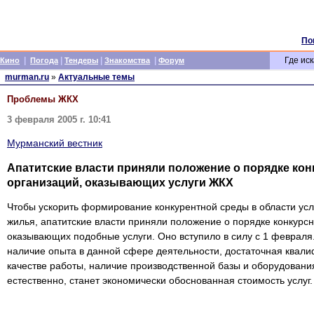
По
|
|
|
|
Где иск
Кино
Погода
Тендеры
Знакомства
Форум
murman.ru
»
Актуальные темы
Проблемы ЖКХ
3 февраля 2005 г. 10:41
Мурманский вестник
Апатитские власти приняли положение о порядке кон
организаций, оказывающих услуги ЖКХ
Чтобы ускорить формирование конкурентной среды в области ус
жилья, апатитские власти приняли положение о порядке конкурсн
оказывающих подобные услуги. Оно вступило в силу с 1 февраля
наличие опыта в данной сфере деятельности, достаточная квали
качестве работы, наличие производственной базы и оборудовани
естественно, станет экономически обоснованная стоимость услуг.