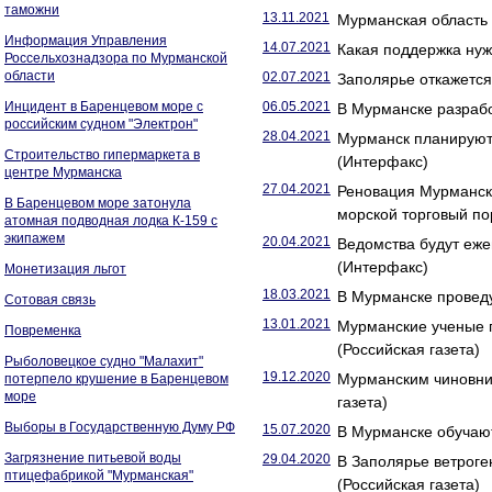
таможни
13.11.2021
Мурманская область
Информация Управления
14.07.2021
Какая поддержка нуж
Россельхознадзора по Мурманской
области
02.07.2021
Заполярье откажется 
Инцидент в Баренцевом море с
06.05.2021
В Мурманске разрабо
российским судном "Электрон"
28.04.2021
Мурманск планируют 
Строительство гипермаркета в
(Интерфакс)
центре Мурманска
27.04.2021
Реновация Мурманск
В Баренцевом море затонула
морской торговый по
атомная подводная лодка К-159 с
экипажем
20.04.2021
Ведомства будут еже
(Интерфакс)
Монетизация льгот
18.03.2021
В Мурманске проведу
Сотовая связь
13.01.2021
Мурманские ученые п
Повременка
(Российская газета)
Рыболовецкое судно "Малахит"
19.12.2020
Мурманским чиновни
потерпело крушение в Баренцевом
море
газета)
Выборы в Государственную Думу РФ
15.07.2020
В Мурманске обучают
Загрязнение питьевой воды
29.04.2020
В Заполярье ветрог
птицефабрикой "Мурманская"
(Российская газета)