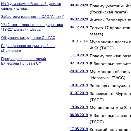
На Мурманскую область обрушился
08.04.2020
Почему участники Ж
сильный шторм
(Российская газета)
Забастовка горняков на ОАО "Апатит"
06.02.2020
Жители Заполярья во
Убийство заместителя гендиректора
04.12.2019
Только 17 проценто
"ТВ-21" Дмитрия Швеца
газета)
Облучение сотрудников СевРАО
19.11.2019
Мурманские власти 
Радиационная авария в районе
ЖКХ (ТАСС)
г.Полярного
17.10.2019
Почему попытки разд
Прекращение полномочий
02.10.2019
Вячеслава Попова в СФ
В Заполярье появитс
20.07.2019
Мурманская область 
"Новатэка" (ТАСС)
18.07.2019
Заполярье получило 
01.07.2019
Зависимость Мурманс
(ТАСС)
19.06.2019
Муниципалитеты Запо
06.06.2019
В Заполярье за счет
(ТАСС)
17.05.2019
Кольский полуостров 