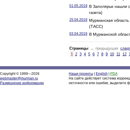
01.05.2019
В Заполярье нашли с
газета)
25.04.2019
Мурманская область 
(ТАСС)
03.04.2019
В Мурманской област
Страницы
:
← предыдущая
след
1
2
3
4
5
6
7
8
9
10
11
12
Copyright © 1999—2026
Наши проекты
|
English
|
PDA
webmaster@murman.ru
На сайте действует система коррек
Размещение информации
неточности или ошибке, выделите ф