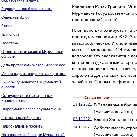
Образование и наука
Как заявил Юрий Гришкин: "Это
Радиационная безопасность
Мурманске Государственной и о
Северный флот
постановлений, актов".
Спорт
План действий базируется на 
Транспорт
институтом экономики ЖКХ. Зак
катастрофическая. И стала изв
Политика
мало – 4 миллиарда 444 миллио
Отопительный сезон в Мурманской
вопросов: Кто расплатится с д
области
контроль над частными операт
Дело против активистов Greenpeace
из этих вопросов ясно – закон
Миллиардные хищения в энергетике
апреле на депутатский час пр
хозяйства. Споры о реформе е
Выборы губернатора Мурманской
области
Сотрудничество со странами
Статьи по теме
Баренц-региона
13.12.2021
В Заполярье в броше
Информация пресс-службы УМВД
(Российская газета)
Штокмановский проект
02.12.2021
Власти Заполярья на
Национальные проекты
24.11.2021
Себестоимость строи
(Российская газета)
Из оперативной сводки Мурманской