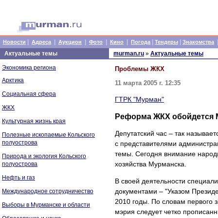
|
|
|
|
|
|
|
Новости
Адреса
Аукцион
Фото
Кино
Погода
Тендеры
Знакомства
Актуальные темы
murman.ru
»
Актуальные темы
Экономика региона
Проблемы ЖКХ
Арктика
11 марта 2005 г. 12:35
Социальная сфера
ГТРК "Мурман"
ЖКХ
Реформа ЖКХ обойдется М
Культурная жизнь края
Депутатский час – так называе
Полезные ископаемые Кольского
полуострова
с представителями администра
темы. Сегодня внимание народ
Природа и экология Кольского
хозяйства Мурманска.
полуострова
Нефть и газ
В своей деятельности специал
документами – "Указом Презид
Международное сотрудничество
2010 годы. По словам первого
Выборы в Мурманске и области
мэрия следует четко прописан