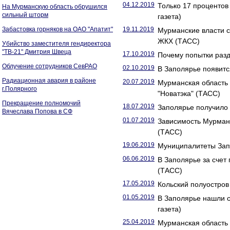
04.12.2019
Только 17 проценто
На Мурманскую область обрушился
сильный шторм
газета)
Забастовка горняков на ОАО "Апатит"
19.11.2019
Мурманские власти 
ЖКХ (ТАСС)
Убийство заместителя гендиректора
"ТВ-21" Дмитрия Швеца
17.10.2019
Почему попытки разд
Облучение сотрудников СевРАО
02.10.2019
В Заполярье появитс
Радиационная авария в районе
20.07.2019
Мурманская область 
г.Полярного
"Новатэка" (ТАСС)
Прекращение полномочий
18.07.2019
Заполярье получило 
Вячеслава Попова в СФ
01.07.2019
Зависимость Мурманс
(ТАСС)
19.06.2019
Муниципалитеты Запо
06.06.2019
В Заполярье за счет
(ТАСС)
17.05.2019
Кольский полуостров 
01.05.2019
В Заполярье нашли с
газета)
25.04.2019
Мурманская область 