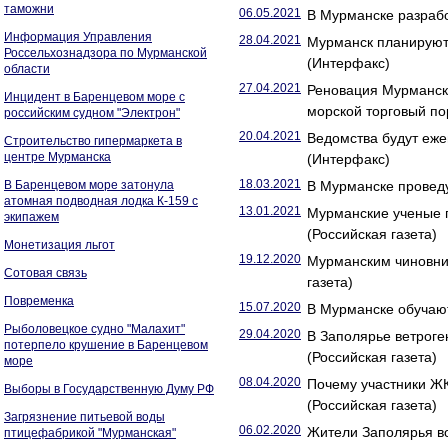
таможни
06.05.2021
В Мурманске разрабо
Информация Управления
28.04.2021
Мурманск планируют 
Россельхознадзора по Мурманской
(Интерфакс)
области
27.04.2021
Реновация Мурманск
Инцидент в Баренцевом море с
морской торговый по
российским судном "Электрон"
20.04.2021
Ведомства будут еже
Строительство гипермаркета в
центре Мурманска
(Интерфакс)
18.03.2021
В Баренцевом море затонула
В Мурманске проведу
атомная подводная лодка К-159 с
13.01.2021
Мурманские ученые п
экипажем
(Российская газета)
Монетизация льгот
19.12.2020
Мурманским чиновни
Сотовая связь
газета)
Повременка
15.07.2020
В Мурманске обучают
Рыболовецкое судно "Малахит"
29.04.2020
В Заполярье ветрог
потерпело крушение в Баренцевом
(Российская газета)
море
08.04.2020
Почему участники Ж
Выборы в Государственную Думу РФ
(Российская газета)
Загрязнение питьевой воды
06.02.2020
Жители Заполярья во
птицефабрикой "Мурманская"