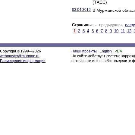
(ТАСС)
03.04.2019
В Мурманской област
Страницы
:
← предыдущая
след
1
2
3
4
5
6
7
8
9
10
11
12
Copyright © 1999—2026
Наши проекты
|
English
|
PDA
webmaster@murman.ru
На сайте действует система коррек
Размещение информации
неточности или ошибке, выделите ф