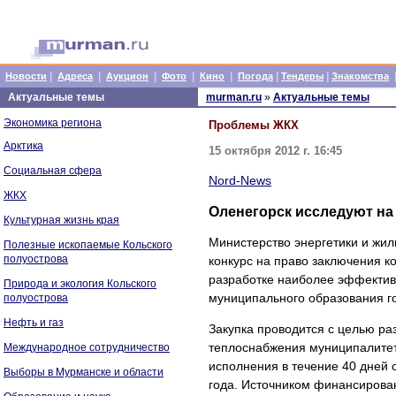
|
|
|
|
|
|
|
Новости
Адреса
Аукцион
Фото
Кино
Погода
Тендеры
Знакомства
Актуальные темы
murman.ru
»
Актуальные темы
Экономика региона
Проблемы ЖКХ
Арктика
15 октября 2012 г. 16:45
Социальная сфера
Nord-News
ЖКХ
Оленегорск исследуют н
Культурная жизнь края
Министерство энергетики и жи
Полезные ископаемые Кольского
полуострова
конкурс на право заключения к
разработке наиболее эффектив
Природа и экология Кольского
муниципального образования г
полуострова
Нефть и газ
Закупка проводится с целью р
теплоснабжения муниципалитета
Международное сотрудничество
исполнения в течение 40 дней 
Выборы в Мурманске и области
года. Источником финансирова