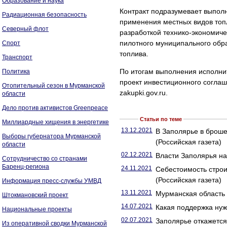
Образование и наука
Контракт подразумевает выполн
Радиационная безопасность
применения местных видов топ
Северный флот
разработкой технико-экономич
пилотного муниципального обр
Спорт
топлива.
Транспорт
По итогам выполнения исполнит
Политика
проект инвестиционного согла
Отопительный сезон в Мурманской
zakupki.gov.ru.
области
Дело против активистов Greenpeace
Статьи по теме
Миллиардные хищения в энергетике
13.12.2021
В Заполярье в броше
Выборы губернатора Мурманской
(Российская газета)
области
02.12.2021
Власти Заполярья на
Сотрудничество со странами
Баренц-региона
24.11.2021
Себестоимость строи
(Российская газета)
Информация пресс-службы УМВД
13.11.2021
Мурманская область
Штокмановский проект
14.07.2021
Какая поддержка нуж
Национальные проекты
02.07.2021
Заполярье откажется 
Из оперативной сводки Мурманской