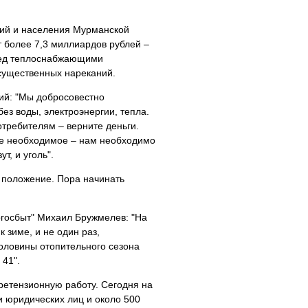
тий и населения Мурманской
 более 7,3 миллиардов рублей –
еред теплоснабжающими
 существенных нареканий.
ий: "Мы добросовестно
ез воды, электроэнергии, тепла.
отребителям – верните деньги.
ое необходимое – нам необходимо
т, и уголь".
 положение. Пора начинать
госбыт" Михаил Бружмелев: "На
 зиме, и не один раз,
половины отопительного сезона
 41".
ретензионную работу. Сегодня на
и юридических лиц и около 500