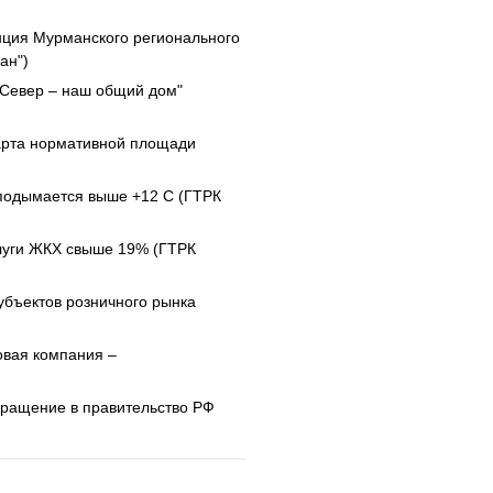
нция Мурманского регионального
ан")
"Север – наш общий дом"
арта нормативной площади
подымается выше +12 С (ГТРК
слуги ЖКХ свыше 19% (ГТРК
убъектов розничного рынка
овая компания –
бращение в правительство РФ