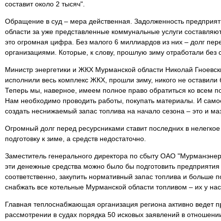
составит около 2 тысяч".
Обращение в суд – мера действенная. Задолженность предприя
области за уже представленные коммунальные услуги составляют
это огромная цифра. Без малого 6 миллиардов из них – долг п
организациями. Которые, к слову, прошлую зиму отработали без
Министр энергетики и ЖКХ Мурманской области Николай Гноевск
исполнили весь комплекс ЖКХ, прошли зиму, никого не оставили б
Теперь мы, наверное, имеем полное право обратиться ко всем п
Нам необходимо проводить работы, покупать материалы. И сам
создать неснижаемый запас топлива на начало сезона – это и мазу
Огромный долг перед ресурсниками ставит последних в нелегкое
подготовку к зиме, а средств недостаточно.
Заместитель генерального директора по сбыту ОАО "Мурманэнер
эти денежные средства можно было бы подготовить предприятия к
соответственно, закупить нормативный запас топлива и больше 
снабжать все котельные Мурманской области топливом – их у нас
Главная теплоснабжающая организация региона активно ведет п
рассмотрении в судах порядка 50 исковых заявлений в отношени