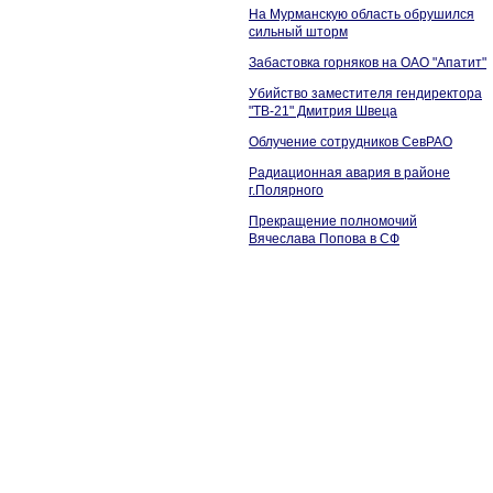
На Мурманскую область обрушился
сильный шторм
Забастовка горняков на ОАО "Апатит"
Убийство заместителя гендиректора
"ТВ-21" Дмитрия Швеца
Облучение сотрудников СевРАО
Радиационная авария в районе
г.Полярного
Прекращение полномочий
Вячеслава Попова в СФ