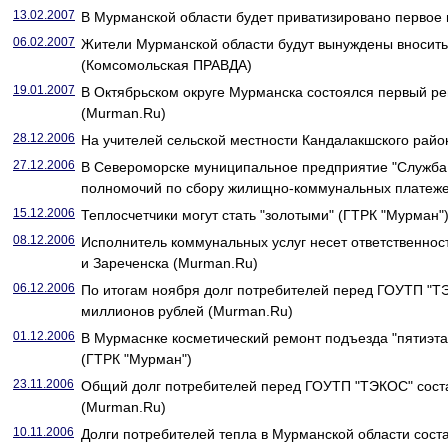
13.02.2007
В Мурманской области будет приватизировано перво
06.02.2007
Жители Мурманской области будут вынуждены вносить
(Комсомольская ПРАВДА)
19.01.2007
В Октябрьском округе Мурманска состоялся первый рей
(Murman.Ru)
28.12.2006
На учителей сельской местности Кандалакшского райо
27.12.2006
В Североморске муниципальное предприятие "Служба 
полномочий по сбору жилищно-коммунальных платеже
15.12.2006
Теплосчетчики могут стать "золотыми" (ГТРК "Мурман"
08.12.2006
Исполнитель коммунальных услуг несет ответственнос
и Зареченска (Murman.Ru)
06.12.2006
По итогам ноября долг потребителей перед ГОУТП "Т
миллионов рублей (Murman.Ru)
01.12.2006
В Мурмаснке косметический ремонт подъезда "пятиэтаж
(ГТРК "Мурман")
23.11.2006
Общий долг потребителей перед ГОУТП "ТЭКОС" соста
(Murman.Ru)
10.11.2006
Долги потребителей тепла в Мурманской области сост