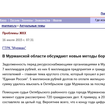
По
|
|
|
|
Где иск
Кино
Погода
Тендеры
Знакомства
Форум
murman.ru
»
Актуальные темы
Проблемы ЖКХ
16 июля 2015 г. 07:31
ГТРК "Мурман"
В Мурманской области обсуждают новые методы бо
Задолженность перед ресурсоснабжающими организациями в Му
7 миллиардов рублей, из них 6 миллиардов предприятия и гражд
неплатежей – главная тема круглого стола, который прошел в р
"Единая Россия". 5 миллионов рублей долгов по оплате жилищно
сумму удалось взыскать в Октябрьском суде Мурманска за после
Помощник судьи Октябрьского районного суда города Мурманск
момент судом рассмотрено 720 гражданских дел. К примеру, в 20
составляло за целый год. Вероятнее всего, что к концу года циф