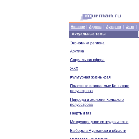
|
|
|
|
Новости
Адреса
Аукцион
Фото
Актуальные темы
Экономика региона
Арктика
Социальная сфера
ЖКХ
Культурная жизнь края
Полезные ископаемые Кольского
полуострова
Природа и экология Кольского
полуострова
Нефть и газ
Международное сотрудничество
Выборы в Мурманске и области