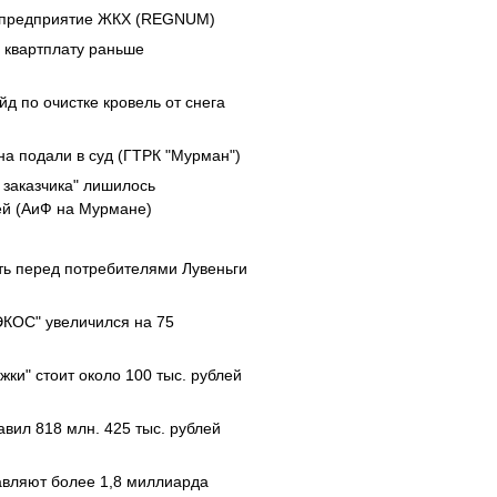
е предприятие ЖКХ (REGNUM)
 квартплату раньше
д по очистке кровель от снега
на подали в суд (ГТРК "Мурман")
заказчика" лишилось
й (АиФ на Мурмане)
)
ть перед потребителями Лувеньги
ЭКОС" увеличился на 75
ки" стоит около 100 тыс. рублей
вил 818 млн. 425 тыс. рублей
авляют более 1,8 миллиарда