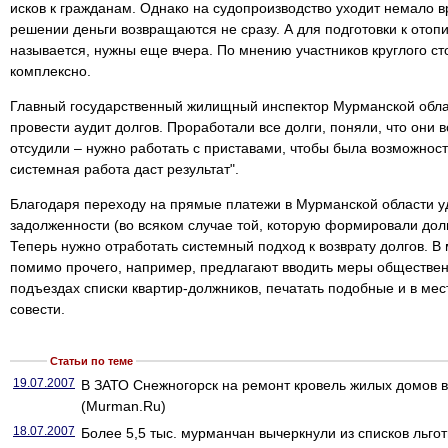
исков к гражданам. Однако на судопроизводство уходит немало 
решении деньги возвращаются не сразу. А для подготовки к отопи
называется, нужны еще вчера. По мнению участников круглого с
комплексно.
Главный государственный жилищный инспектор Мурманской обла
провести аудит долгов. Проработали все долги, поняли, что они в
отсудили – нужно работать с приставами, чтобы была возможность
системная работа даст результат".
Благодаря переходу на прямые платежи в Мурманской области у
задолженности (во всяком случае той, которую формировали до
Теперь нужно отработать системный подход к возврату долгов. В
помимо прочего, например, предлагают вводить меры обществен
подъездах списки квартир-должников, печатать подобные и в мест
совести.
Статьи по теме
19.07.2007
В ЗАТО Снежногорск на ремонт кровель жилых домов в
(Murman.Ru)
18.07.2007
Более 5,5 тыс. мурманчан вычеркнули из списков льг