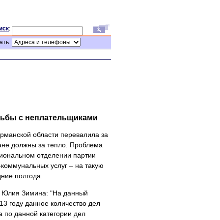
иск
:
ать:
рьбы с неплательщиками
рманской области перевалила за
ане должны за тепло. Проблема
егиональном отделении партии
-коммунальных услуг – на такую
дние полгода.
а Юлия Зимина: "На данный
13 году данное количество дел
ра по данной категории дел