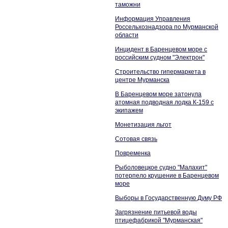
таможни
Информация Управления
Россельхознадзора по Мурманской
области
Инцидент в Баренцевом море с
российским судном "Электрон"
Строительство гипермаркета в
центре Мурманска
В Баренцевом море затонула
атомная подводная лодка К-159 с
экипажем
Монетизация льгот
Сотовая связь
Повременка
Рыболовецкое судно "Малахит"
потерпело крушение в Баренцевом
море
Выборы в Государственную Думу РФ
Загрязнение питьевой воды
птицефабрикой "Мурманская"