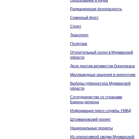
Образование и наука
Радиационная безопасность
Северный флот
Спорт
Транспорт
Политика
Отопительный сезон в Мурманской
области
Дело против активистов Greenpeace
Миллиардные хищения в энергетике
Выборы губернатора Мурманской
области
Сотрудничество со странами
Баренц-региона
Информация пресс-службы УМВД
Штокмановский проект
Национальные проекты
Из оперативной сводки Мурманской