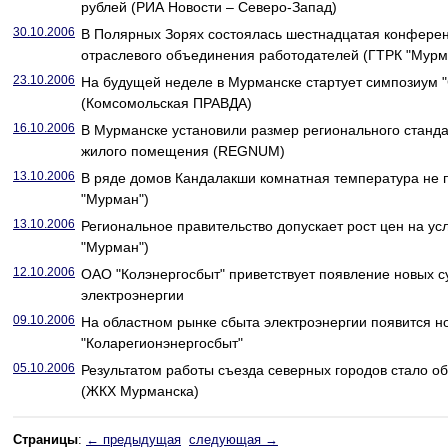
рублей (РИА Новости – Северо-Запад)
30.10.2006
В Полярных Зорях состоялась шестнадцатая конфере
отраслевого объединения работодателей (ГТРК "Мурм
23.10.2006
На будущей неделе в Мурманске стартует симпозиум 
(Комсомольская ПРАВДА)
16.10.2006
В Мурманске установили размер регионального станд
жилого помещения (REGNUM)
13.10.2006
В ряде домов Кандалакши комнатная температура не 
"Мурман")
13.10.2006
Региональное правительство допускает рост цен на у
"Мурман")
12.10.2006
ОАО "Колэнергосбыт" приветствует появление новых с
электроэнергии
09.10.2006
На областном рынке сбыта электроэнергии появится н
"Коларегионэнергосбыт"
05.10.2006
Результатом работы съезда северных городов стало о
(ЖКХ Мурманска)
Страницы
:
← предыдущая
следующая →