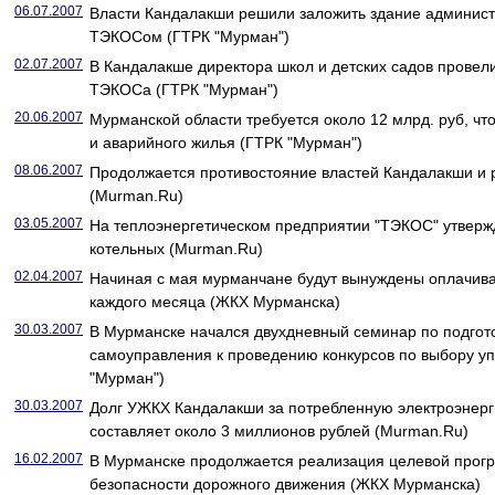
06.07.2007
Власти Кандалакши решили заложить здание администр
ТЭКОСом (ГТРК "Мурман")
02.07.2007
В Кандалакше директора школ и детских садов провел
ТЭКОСа (ГТРК "Мурман")
20.06.2007
Мурманской области требуется около 12 млрд. руб, чт
и аварийного жилья (ГТРК "Мурман")
08.06.2007
Продолжается противостояние властей Кандалакши и
(Murman.Ru)
03.05.2007
На теплоэнергетическом предприятии "ТЭКОС" утверж
котельных (Murman.Ru)
02.04.2007
Начиная с мая мурманчане будут вынуждены оплачиват
каждого месяца (ЖКХ Мурманска)
30.03.2007
В Мурманске начался двухдневный семинар по подгото
самоуправления к проведению конкурсов по выбору у
"Мурман")
30.03.2007
Долг УЖКХ Кандалакши за потребленную электроэнерг
составляет около 3 миллионов рублей (Murman.Ru)
16.02.2007
В Мурманске продолжается реализация целевой про
безопасности дорожного движения (ЖКХ Мурманска)