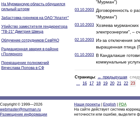
"Мурман")
На Мурманскую область обрушился
сильный шторм
03.10.2003
Договоренность о ра
"Мурман")
Забастовка горняков на ОАО "Апатит"
03.10.2003
Хозяева мурманских 
Убийство заместителя гендиректора
"ТВ-21" Дмитрия Швеца
электроэнергии", – 
02.10.2003
Из-за отключения эл
Облучение сотрудников СевРАО
выращенная птица 
Радиационная авария в районе
г.Полярного
01.10.2003
В Кандалакше готови
коммунальные услуг
Прекращение полномочий
Вячеслава Попова в СФ
Страницы
:
← предыдущая
след
...
16
17
18
19
20
21
22
23
Copyright © 1999—2026
Наши проекты
|
English
|
PDA
webmaster@murman.ru
На сайте действует система коррек
Размещение информации
неточности или ошибке, выделите ф