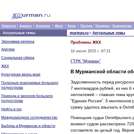
|
|
|
|
|
|
|
Новости
Адреса
Аукцион
Фото
Кино
Погода
Тендеры
Знакомства
Актуальные темы
murman.ru
»
Актуальные темы
Экономика региона
Проблемы ЖКХ
Арктика
16 июля 2015 г. 07:31
Социальная сфера
ГТРК "Мурман"
ЖКХ
В Мурманской области о
Культурная жизнь края
Задолженность перед ресурсос
Полезные ископаемые Кольского
полуострова
7 миллиардов рублей, из них 6
неплатежей – главная тема кру
Природа и экология Кольского
"Единая Россия". 5 миллионов 
полуострова
сумму удалось взыскать в Октя
Нефть и газ
Помощник судьи Октябрьского 
Международное сотрудничество
момент судом рассмотрено 720 
Выборы в Мурманске и области
составляло за целый год. Вероя