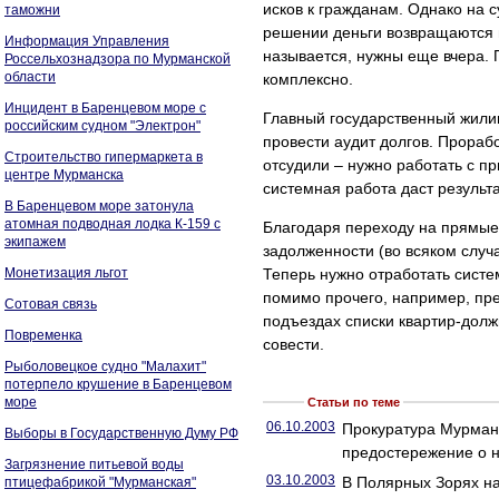
исков к гражданам. Однако на 
таможни
решении деньги возвращаются не
Информация Управления
называется, нужны еще вчера. 
Россельхознадзора по Мурманской
области
комплексно.
Инцидент в Баренцевом море с
Главный государственный жили
российским судном "Электрон"
провести аудит долгов. Прорабо
Строительство гипермаркета в
отсудили – нужно работать с пр
центре Мурманска
системная работа даст результа
В Баренцевом море затонула
атомная подводная лодка К-159 с
Благодаря переходу на прямые 
экипажем
задолженности (во всяком слу
Монетизация льгот
Теперь нужно отработать систе
помимо прочего, например, пр
Сотовая связь
подъездах списки квартир-должн
Повременка
совести.
Рыболовецкое судно "Малахит"
потерпело крушение в Баренцевом
море
Статьи по теме
06.10.2003
Прокуратура Мурманс
Выборы в Государственную Думу РФ
предостережение о 
Загрязнение питьевой воды
03.10.2003
В Полярных Зорях на
птицефабрикой "Мурманская"