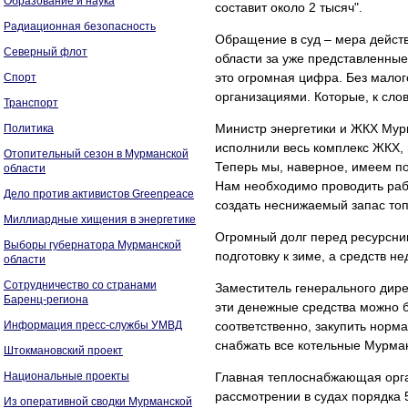
Образование и наука
составит около 2 тысяч".
Радиационная безопасность
Обращение в суд – мера дейст
Северный флот
области за уже представленные
это огромная цифра. Без мало
Спорт
организациями. Которые, к сло
Транспорт
Министр энергетики и ЖКХ Мур
Политика
исполнили весь комплекс ЖКХ, п
Отопительный сезон в Мурманской
Теперь мы, наверное, имеем по
области
Нам необходимо проводить раб
Дело против активистов Greenpeace
создать неснижаемый запас топл
Миллиардные хищения в энергетике
Огромный долг перед ресурсник
Выборы губернатора Мурманской
подготовку к зиме, а средств не
области
Сотрудничество со странами
Заместитель генерального дир
Баренц-региона
эти денежные средства можно б
Информация пресс-службы УМВД
соответственно, закупить норм
снабжать все котельные Мурман
Штокмановский проект
Национальные проекты
Главная теплоснабжающая орга
рассмотрении в судах порядка 
Из оперативной сводки Мурманской