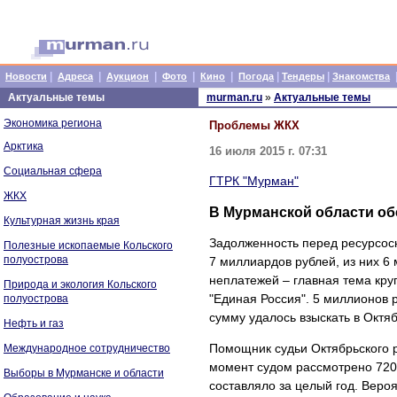
|
|
|
|
|
|
|
Новости
Адреса
Аукцион
Фото
Кино
Погода
Тендеры
Знакомства
Актуальные темы
murman.ru
»
Актуальные темы
Экономика региона
Проблемы ЖКХ
Арктика
16 июля 2015 г. 07:31
Социальная сфера
ГТРК "Мурман"
ЖКХ
В Мурманской области о
Культурная жизнь края
Задолженность перед ресурсос
Полезные ископаемые Кольского
полуострова
7 миллиардов рублей, из них 6
неплатежей – главная тема кру
Природа и экология Кольского
"Единая Россия". 5 миллионов 
полуострова
сумму удалось взыскать в Октя
Нефть и газ
Помощник судьи Октябрьского 
Международное сотрудничество
момент судом рассмотрено 720 
Выборы в Мурманске и области
составляло за целый год. Вероя