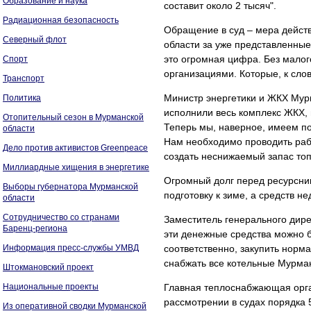
Образование и наука
составит около 2 тысяч".
Радиационная безопасность
Обращение в суд – мера дейст
Северный флот
области за уже представленные
это огромная цифра. Без мало
Спорт
организациями. Которые, к сло
Транспорт
Министр энергетики и ЖКХ Мур
Политика
исполнили весь комплекс ЖКХ, п
Отопительный сезон в Мурманской
Теперь мы, наверное, имеем по
области
Нам необходимо проводить раб
Дело против активистов Greenpeace
создать неснижаемый запас топл
Миллиардные хищения в энергетике
Огромный долг перед ресурсник
Выборы губернатора Мурманской
подготовку к зиме, а средств не
области
Сотрудничество со странами
Заместитель генерального дир
Баренц-региона
эти денежные средства можно б
Информация пресс-службы УМВД
соответственно, закупить норм
снабжать все котельные Мурман
Штокмановский проект
Национальные проекты
Главная теплоснабжающая орга
рассмотрении в судах порядка 
Из оперативной сводки Мурманской