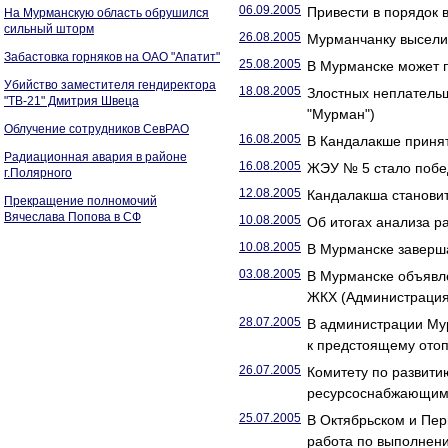
06.09.2005
Привести в порядок 
На Мурманскую область обрушился
сильный шторм
26.08.2005
Мурманчанку выселил
Забастовка горняков на ОАО "Апатит"
25.08.2005
В Мурманске может п
Убийство заместителя гендиректора
18.08.2005
Злостных неплатель
"ТВ-21" Дмитрия Швеца
"Мурман")
Облучение сотрудников СевРАО
16.08.2005
В Кандалакше приня
Радиационная авария в районе
16.08.2005
ЖЭУ № 5 стало побе
г.Полярного
12.08.2005
Кандалакша становит
Прекращение полномочий
Вячеслава Попова в СФ
10.08.2005
Об итогах анализа р
10.08.2005
В Мурманске заверш
03.08.2005
В Мурманске объявле
ЖКХ (Администрация 
28.07.2005
В администрации Мур
к предстоящему отоп
26.07.2005
Комитету по развити
ресурсоснабжающими
25.07.2005
В Октябрьском и Пе
работа по выполнени