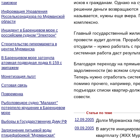
исков к гражданам. Однако на 
таможни
решении деньги возвращаются не
Информация Управления
называется, нужны еще вчера. 
Россельхознадзора по Мурманской
области
комплексно.
Инцидент в Баренцевом море с
Главный государственный жили
российским судном "Электрон"
провести аудит долгов. Прорабо
Строительство гипермаркета в
отсудили – нужно работать с пр
центре Мурманска
системная работа даст результа
В Баренцевом море затонула
атомная подводная лодка К-159 с
Благодаря переходу на прямые 
экипажем
задолженности (во всяком слу
Монетизация льгот
Теперь нужно отработать систе
помимо прочего, например, пр
Сотовая связь
подъездах списки квартир-должн
Повременка
совести.
Рыболовецкое судно "Малахит"
потерпело крушение в Баренцевом
море
Статьи по теме
12.09.2005
Долги Мурманска пер
Выборы в Государственную Думу РФ
09.09.2005
В августе инициирова
Загрязнение питьевой воды
квартплату (ЖКХ Му
птицефабрикой "Мурманская"