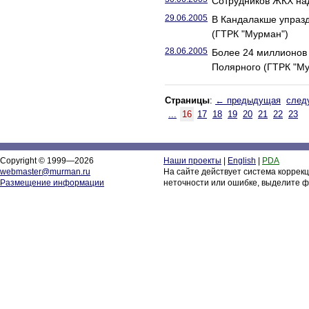
Сотрудников ЖКХ над
29.06.2005
В Кандалакше упраз
(ГТРК "Мурман")
28.06.2005
Более 24 миллионов 
Полярного (ГТРК "М
Страницы
:
← предыдущая
след
...
16
17
18
19
20
21
22
23
Copyright © 1999—2026
Наши проекты
|
English
|
PDA
webmaster@murman.ru
На сайте действует система коррек
Размещение информации
неточности или ошибке, выделите ф