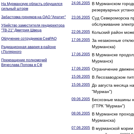
24.06.2005
В Мурманском городс
На Мурманскую область обрушился
сильный шторм
резервуарных устано
Забастовка горняков на ОАО "Апатит"
23.06.2005
Суд Североморска п
обслуживание электр
Убийство заместителя гендиректора
"ТВ-21" Дмитрия Швеца
22.06.2005
Кольский район може
Облучение сотрудников СевРАО
17.06.2005
За незаконные откл
Мурманска)
Радиационная авария в районе
г.Полярного
17.06.2005
В Мурманске продол
Прекращение полномочий
Мурманск)
Вячеслава Попова в СФ
17.06.2005
Ограничение движени
15.06.2005
В Лесозаводском пит
15.06.2005
До августа месяца н
"Мурман")
09.06.2005
Бесхозные машины н
(ГТРК "Мурман")
08.06.2005
В Мурманске проход
Мурманска)
07.06.2005
В мурманской мэрии 