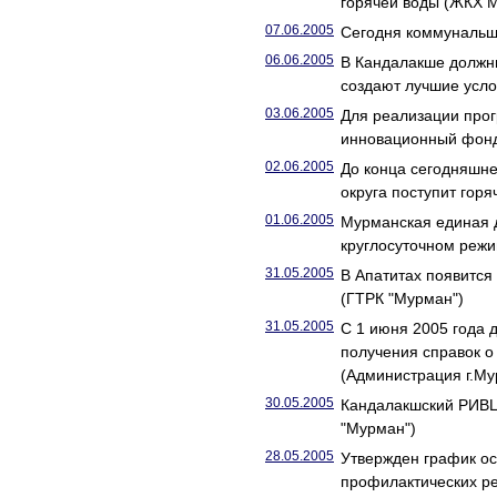
горячей воды (ЖКХ 
07.06.2005
Сегодня коммунальщи
06.06.2005
В Кандалакше должни
создают лучшие усло
03.06.2005
Для реализации прог
инновационный фонд
02.06.2005
До конца сегодняшне
округа поступит гор
01.06.2005
Мурманская единая д
круглосуточном режи
31.05.2005
В Апатитах появится
(ГТРК "Мурман")
31.05.2005
С 1 июня 2005 года 
получения справок о
(Администрация г.Му
30.05.2005
Кандалакшский РИВЦ
"Мурман")
28.05.2005
Утвержден график ос
профилактических ре