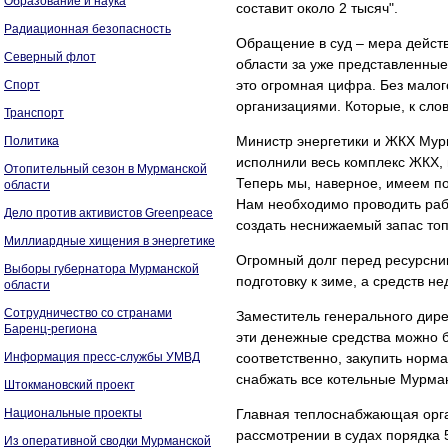
Образование и наука
составит около 2 тысяч".
Радиационная безопасность
Обращение в суд – мера дейст
Северный флот
области за уже представленные
это огромная цифра. Без мало
Спорт
организациями. Которые, к сло
Транспорт
Министр энергетики и ЖКХ Мур
Политика
исполнили весь комплекс ЖКХ, п
Отопительный сезон в Мурманской
Теперь мы, наверное, имеем по
области
Нам необходимо проводить раб
Дело против активистов Greenpeace
создать неснижаемый запас топл
Миллиардные хищения в энергетике
Огромный долг перед ресурсник
Выборы губернатора Мурманской
подготовку к зиме, а средств не
области
Сотрудничество со странами
Заместитель генерального дир
Баренц-региона
эти денежные средства можно б
Информация пресс-службы УМВД
соответственно, закупить норм
снабжать все котельные Мурман
Штокмановский проект
Национальные проекты
Главная теплоснабжающая орга
рассмотрении в судах порядка 
Из оперативной сводки Мурманской