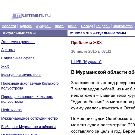
|
|
|
|
|
|
|
Новости
Адреса
Аукцион
Фото
Кино
Погода
Тендеры
Знакомства
Актуальные темы
murman.ru
»
Актуальные темы
Экономика региона
Проблемы ЖКХ
Арктика
16 июля 2015 г. 07:31
Социальная сфера
ГТРК "Мурман"
ЖКХ
В Мурманской области о
Культурная жизнь края
Задолженность перед ресурсос
Полезные ископаемые Кольского
полуострова
7 миллиардов рублей, из них 6
неплатежей – главная тема кру
Природа и экология Кольского
"Единая Россия". 5 миллионов 
полуострова
сумму удалось взыскать в Октя
Нефть и газ
Помощник судьи Октябрьского 
Международное сотрудничество
момент судом рассмотрено 720 
Выборы в Мурманске и области
составляло за целый год. Вероя