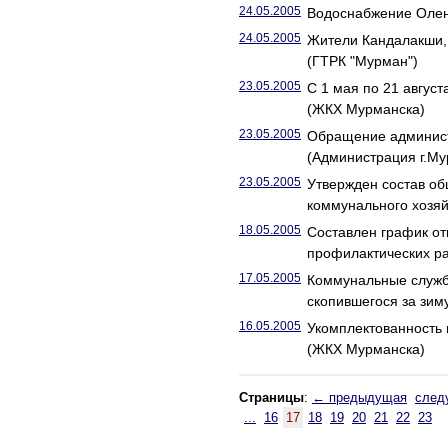
24.05.2005
Водоснабжение Олен
24.05.2005
Жители Кандалакши,
(ГТРК "Мурман")
23.05.2005
С 1 мая по 21 авгус
(ЖКХ Мурманска)
23.05.2005
Обращение администр
(Администрация г.Му
23.05.2005
Утвержден состав об
коммунального хозяй
18.05.2005
Составлен график о
профилактических ра
17.05.2005
Коммунальные службы
скопившегося за зим
16.05.2005
Укомплектованность 
(ЖКХ Мурманска)
Страницы
:
← предыдущая
след
...
16
17
18
19
20
21
22
23