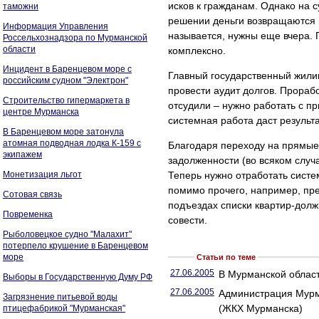
исков к гражданам. Однако на 
таможни
решении деньги возвращаются не
Информация Управления
называется, нужны еще вчера. 
Россельхознадзора по Мурманской
области
комплексно.
Инцидент в Баренцевом море с
Главный государственный жили
российским судном "Электрон"
провести аудит долгов. Прорабо
Строительство гипермаркета в
отсудили – нужно работать с пр
центре Мурманска
системная работа даст результа
В Баренцевом море затонула
атомная подводная лодка К-159 с
Благодаря переходу на прямые 
экипажем
задолженности (во всяком слу
Монетизация льгот
Теперь нужно отработать систе
помимо прочего, например, пр
Сотовая связь
подъездах списки квартир-должн
Повременка
совести.
Рыболовецкое судно "Малахит"
потерпело крушение в Баренцевом
море
Статьи по теме
27.06.2005
В Мурманской област
Выборы в Государственную Думу РФ
27.06.2005
Администрация Мурм
Загрязнение питьевой воды
(ЖКХ Мурманска)
птицефабрикой "Мурманская"