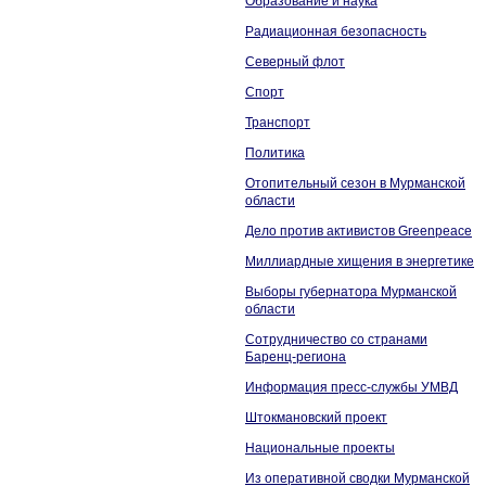
Образование и наука
Радиационная безопасность
Северный флот
Спорт
Транспорт
Политика
Отопительный сезон в Мурманской
области
Дело против активистов Greenpeace
Миллиардные хищения в энергетике
Выборы губернатора Мурманской
области
Сотрудничество со странами
Баренц-региона
Информация пресс-службы УМВД
Штокмановский проект
Национальные проекты
Из оперативной сводки Мурманской