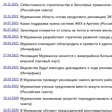
24.11.2021
Себестоимость строительства в Заполярье превысила 
(Российская газета)
13.11.2021
Мурманская область готова продолжить реновацию ЗА
14.07.2021
Какая поддержка нужна системе ЖКХ в Арктике (Россий
02.07.2021
Заполярье откажется от платы за тепло в летние месяц
06.05.2021
В Мурманске разработают стратегию развития города д
28.04.2021
Мурманск планируют облагородить и привести к едино
(Интерфакс)
27.04.2021
Реновация Мурманска начнется с микрорайона Больн
морской торговый порт)
20.04.2021
Ведомства будут ежегодно докладывать о ходе ренов
(Интерфакс)
18.03.2021
В Мурманске проведут реновацию самого ветхого район
13.01.2021
Мурманские ученые предложили вместо мазута исполь
(Российская газета)
19.12.2020
Мурманским чиновникам запретят переадресовывать 
газета)
15.07.2020
В Мурманске обучают председателей многоквартирных 