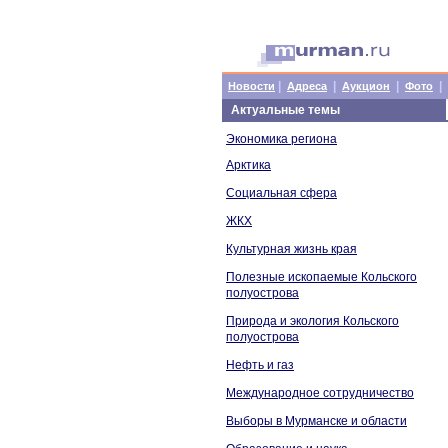
|
|
|
|
Новости
Адреса
Аукцион
Фото
Актуальные темы
Экономика региона
Арктика
Социальная сфера
ЖКХ
Культурная жизнь края
Полезные ископаемые Кольского
полуострова
Природа и экология Кольского
полуострова
Нефть и газ
Международное сотрудничество
Выборы в Мурманске и области