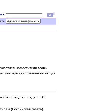
иск
:
ать:
 участием заместителя главы
нского административного округа
за счёт средств фонда ЖКХ
ирам (Российская газета)