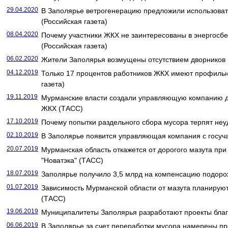
29.04.2020
В Заполярье ветрогенерацию предложили использоват
(Российская газета)
08.04.2020
Почему участники ЖКХ не заинтересованы в энергос
(Российская газета)
06.02.2020
Жители Заполярья возмущены отсутствием дворников (
04.12.2019
Только 17 процентов работников ЖКХ имеют профильн
газета)
19.11.2019
Мурманские власти создали управляющую компанию д
ЖКХ (ТАСС)
17.10.2019
Почему попытки раздельного сбора мусора терпят неуд
02.10.2019
В Заполярье появится управляющая компания с госуча
20.07.2019
Мурманская область откажется от дорогого мазута при
"Новатэка" (ТАСС)
18.07.2019
Заполярье получило 3,5 млрд на компенсацию подорож
01.07.2019
Зависимость Мурманской области от мазута планируют 
(ТАСС)
19.06.2019
Муниципалитеты Заполярья разработают проекты благо
06.06.2019
В Заполярье за счет переработки мусора намерены пр