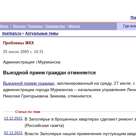
По
|
|
|
|
Где иск
Кино
Погода
Тендеры
Знакомства
Форум
murman.ru
»
Актуальные темы
Проблемы ЖКХ
25 июля 2005 г. 10:31
Администрация г.Мурманска
Выездной прием граждан отменяется
Выездной прием граждан
, запланированный на среду, 27 июля, с
администрации города Мурманска – начальника управления Лени
Николая Григорьевича Зикеева, отменяется.
Статьи по теме
13.12.2021
В Заполярье в брошенных квартирах сделают ремонт 
(Российская газета)
02.12.2021
Власти Заполярья нашли применение пустующим кварт