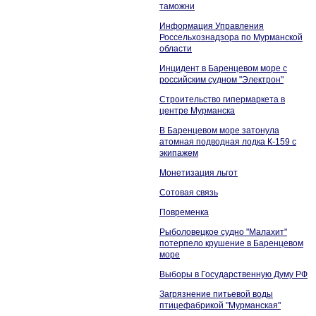
таможни
Информация Управления
Россельхознадзора по Мурманской
области
Инцидент в Баренцевом море с
российским судном "Электрон"
Строительство гипермаркета в
центре Мурманска
В Баренцевом море затонула
атомная подводная лодка К-159 с
экипажем
Монетизация льгот
Сотовая связь
Повременка
Рыболовецкое судно "Малахит"
потерпело крушение в Баренцевом
море
Выборы в Государственную Думу РФ
Загрязнение питьевой воды
птицефабрикой "Мурманская"