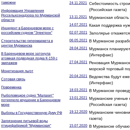
таможни
24.11.2021
Себестоимость строи
(Российская газета)
Информация Управления
Россельхознадзора по Мурманской
13.11.2021
Мурманская область
области
14.07.2021
Какая поддержка нуж
Инцидент в Баренцевом море с
02.07.2021
российским судном "Электрон"
Заполярье откажется 
06.05.2021
В Мурманске разрабо
Строительство гипермаркета в
центре Мурманска
28.04.2021
Мурманск планируют 
В Баренцевом море затонула
(Интерфакс)
атомная подводная лодка К-159 с
27.04.2021
Реновация Мурманск
экипажем
морской торговый по
Монетизация льгот
20.04.2021
Ведомства будут еже
Сотовая связь
(Интерфакс)
Повременка
18.03.2021
В Мурманске проведу
Рыболовецкое судно "Малахит"
13.01.2021
Мурманские ученые п
потерпело крушение в Баренцевом
(Российская газета)
море
19.12.2020
Мурманским чиновни
Выборы в Государственную Думу РФ
газета)
Загрязнение питьевой воды
птицефабрикой "Мурманская"
15.07.2020
В Мурманске обучают