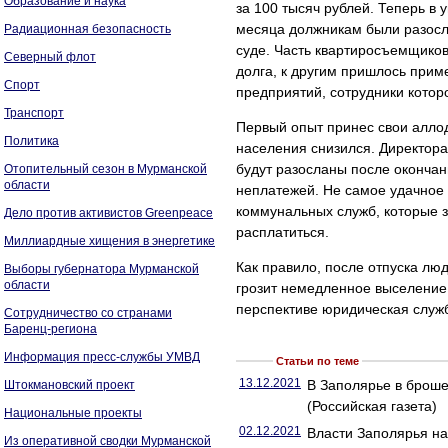
Образование и наука
за 100 тысяч рублей. Теперь в
месяца должникам были разосл
Радиационная безопасность
суде. Часть квартиросъемщиков
Северный флот
долга, к другим пришлось прим
Спорт
предприятий, сотрудники котор
Транспорт
Первый опыт принес свои аллод
Политика
населения снизился. Директора
будут разосланы после окончан
Отопительный сезон в Мурманской
области
неплатежей. Не самое удачное 
коммунальных служб, которые з
Дело против активистов Greenpeace
расплатиться.
Миллиардные хищения в энергетике
Как правило, после отпуска лю
Выборы губернатора Мурманской
области
грозит немедленное выселение.
перспективе юридическая служб
Сотрудничество со странами
Баренц-региона
Информация пресс-службы УМВД
Статьи по теме
13.12.2021
В Заполярье в броше
Штокмановский проект
(Российская газета)
Национальные проекты
02.12.2021
Власти Заполярья на
Из оперативной сводки Мурманской