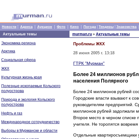
|
|
|
|
|
|
|
Новости
Адреса
Аукцион
Фото
Кино
Погода
Тендеры
Знакомства
Актуальные темы
murman.ru
»
Актуальные темы
Экономика региона
Проблемы ЖКХ
Арктика
28 июня 2005 г. 13:18
Социальная сфера
ГТРК "Мурман"
ЖКХ
Более 24 миллионов рубл
Культурная жизнь края
населения Полярного
Полезные ископаемые Кольского
полуострова
Более 24 миллионов рублей сос
Городские власти взывают к со
Природа и экология Кольского
руководителям предприятий. Ср
полуострова
миллионов рублей задолжали 
Нефть и газ
Второе место в черном списке 
Международное сотрудничество
учителя. Не торопятся вовремя
Выборы в Мурманске и области
Отдельные квартиросъемщики ум