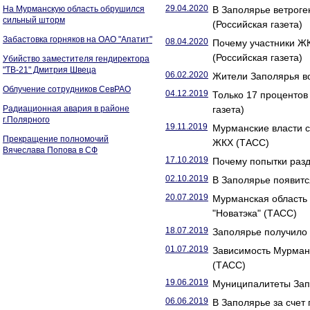
29.04.2020
На Мурманскую область обрушился
В Заполярье ветрог
сильный шторм
(Российская газета)
Забастовка горняков на ОАО "Апатит"
08.04.2020
Почему участники Ж
(Российская газета)
Убийство заместителя гендиректора
"ТВ-21" Дмитрия Швеца
06.02.2020
Жители Заполярья во
Облучение сотрудников СевРАО
04.12.2019
Только 17 проценто
Радиационная авария в районе
газета)
г.Полярного
19.11.2019
Мурманские власти 
Прекращение полномочий
ЖКХ (ТАСС)
Вячеслава Попова в СФ
17.10.2019
Почему попытки разд
02.10.2019
В Заполярье появитс
20.07.2019
Мурманская область 
"Новатэка" (ТАСС)
18.07.2019
Заполярье получило 
01.07.2019
Зависимость Мурманс
(ТАСС)
19.06.2019
Муниципалитеты Запо
06.06.2019
В Заполярье за счет