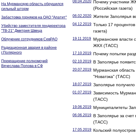
08.04.2020
Почему участники Ж
На Мурманскую область обрушился
(Российская газета)
сильный шторм
06.02.2020
Жители Заполярья во
Забастовка горняков на ОАО "Апатит"
04.12.2019
Только 17 проценто
Убийство заместителя гендиректора
"ТВ-21" Дмитрия Швеца
газета)
19.11.2019
Мурманские власти 
Облучение сотрудников СевРАО
ЖКХ (ТАСС)
Радиационная авария в районе
г.Полярного
17.10.2019
Почему попытки разд
Прекращение полномочий
02.10.2019
В Заполярье появитс
Вячеслава Попова в СФ
20.07.2019
Мурманская область 
"Новатэка" (ТАСС)
18.07.2019
Заполярье получило 
01.07.2019
Зависимость Мурманс
(ТАСС)
19.06.2019
Муниципалитеты Запо
06.06.2019
В Заполярье за счет
(ТАСС)
17.05.2019
Кольский полуостров 