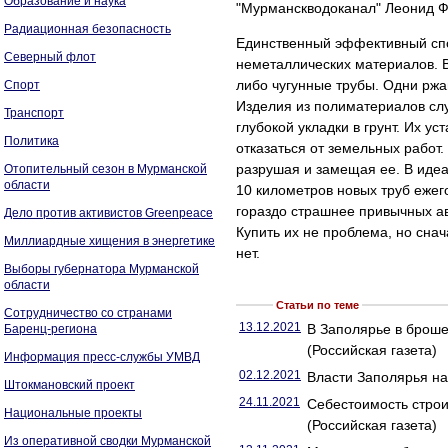
Образование и наука
"Мурманскводоканал" Леонид Фе
Радиационная безопасность
Единственный эффективный спо
Северный флот
неметаллических материалов. В
либо чугунные трубы. Одни ржав
Спорт
Изделия из полиматериалов слу
Транспорт
глубокой укладки в грунт. Их 
Политика
отказаться от земельных работ.
разрушая и замещая ее. В иде
Отопительный сезон в Мурманской
области
10 километров новых труб ежег
гораздо страшнее привычных ав
Дело против активистов Greenpeace
Купить их не проблема, но снач
Миллиардные хищения в энергетике
нет.
Выборы губернатора Мурманской
области
Статьи по теме
Сотрудничество со странами
13.12.2021
В Заполярье в броше
Баренц-региона
(Российская газета)
Информация пресс-службы УМВД
02.12.2021
Власти Заполярья на
Штокмановский проект
24.11.2021
Себестоимость строи
Национальные проекты
(Российская газета)
Из оперативной сводки Мурманской