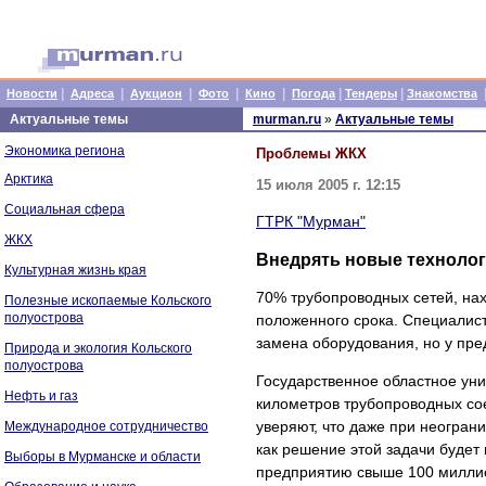
|
|
|
|
|
|
|
Новости
Адреса
Аукцион
Фото
Кино
Погода
Тендеры
Знакомства
Актуальные темы
murman.ru
»
Актуальные темы
Экономика региона
Проблемы ЖКХ
Арктика
15 июля 2005 г. 12:15
Социальная сфера
ГТРК "Мурман"
ЖКХ
Внедрять новые техноло
Культурная жизнь края
70% трубопроводных сетей, на
Полезные ископаемые Кольского
полуострова
положенного срока. Специалис
замена оборудования, но у пред
Природа и экология Кольского
полуострова
Государственное областное ун
Нефть и газ
километров трубопроводных со
уверяют, что даже при неогран
Международное сотрудничество
как решение этой задачи будет
Выборы в Мурманске и области
предприятию свыше 100 миллио