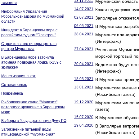
13.11.2021
Мурманская область
таможни
14.07.2021
Какая поддержка нуж
Информация Управления
Россельхознадзора по Мурманской
02.07.2021
Заполярье откажется 
области
06.05.2021
В Мурманске разрабо
Инцидент в Баренцевом море с
28.04.2021
Мурманск планируют 
российским судном "Электрон"
(Интерфакс)
Строительство гипермаркета в
центре Мурманска
27.04.2021
Реновация Мурманск
морской торговый по
В Баренцевом море затонула
атомная подводная лодка К-159 с
20.04.2021
Ведомства будут еже
экипажем
(Интерфакс)
Монетизация льгот
18.03.2021
В Мурманске проведу
Сотовая связь
13.01.2021
Мурманские ученые п
Повременка
(Российская газета)
Рыболовецкое судно "Малахит"
19.12.2020
Мурманским чиновни
потерпело крушение в Баренцевом
газета)
море
15.07.2020
В Мурманске обучают
Выборы в Государственную Думу РФ
29.04.2020
В Заполярье ветрог
Загрязнение питьевой воды
(Российская газета)
птицефабрикой "Мурманская"