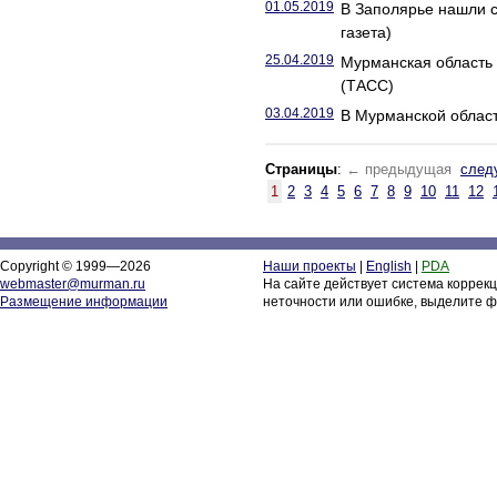
01.05.2019
В Заполярье нашли с
газета)
25.04.2019
Мурманская область 
(ТАСС)
03.04.2019
В Мурманской област
Страницы
:
← предыдущая
след
1
2
3
4
5
6
7
8
9
10
11
12
Copyright © 1999—2026
Наши проекты
|
English
|
PDA
webmaster@murman.ru
На сайте действует система коррек
Размещение информации
неточности или ошибке, выделите ф