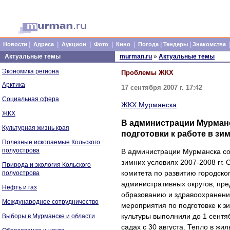
|
|
|
|
|
|
|
Новости
Адреса
Аукцион
Фото
Кино
Погода
Тендеры
Знакомства
Актуальные темы
murman.ru
»
Актуальные темы
Экономика региона
Проблемы ЖКХ
Арктика
17 сентября 2007 г. 17:42
Социальная сфера
ЖКХ Мурманска
ЖКХ
В администрации Мурманс
Культурная жизнь края
подготовки к работе в зим
Полезные ископаемые Кольского
полуострова
В администрации Мурманска сос
зимних условиях 2007-2008 гг
Природа и экология Кольского
комитета по развитию городско
полуострова
административных округов, пр
Нефть и газ
образованию и здравоохранени
Международное сотрудничество
мероприятия по подготовке к 
культуры выполнили до 1 сентяб
Выборы в Мурманске и области
садах с 30 августа. Тепло в жи