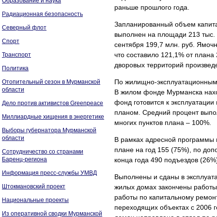
Образование и наука
раньше прошлого года.
Радиационная безопасность
Запланированный объем капита
Северный флот
выполнен на площади 213 тыс. к
Спорт
сентября 199,7 млн. руб. Ямоч
что составило 121,1% от плана 
Транспорт
дворовых территорий произведе
Политика
По жилищно-эксплуатационным 
Отопительный сезон в Мурманской
области
В жилом фонде Мурманска нахо
фонд готовится к эксплуатации 
Дело против активистов Greenpeace
планом. Средний процент выпо
Миллиардные хищения в энергетике
многих пунктов плана – 100%.
Выборы губернатора Мурманской
области
В рамках адресной программы 
плане на год 155 (75%), по до
Сотрудничество со странами
Баренц-региона
конца года 490 подъездов (26%
Информация пресс-службы УМВД
Выполнены и сданы в эксплуата
Штокмановский проект
жилых домах закончены работы 
работы по капитальному ремон
Национальные проекты
переходящих объектах с 2006 г
Из оперативной сводки Мурманской