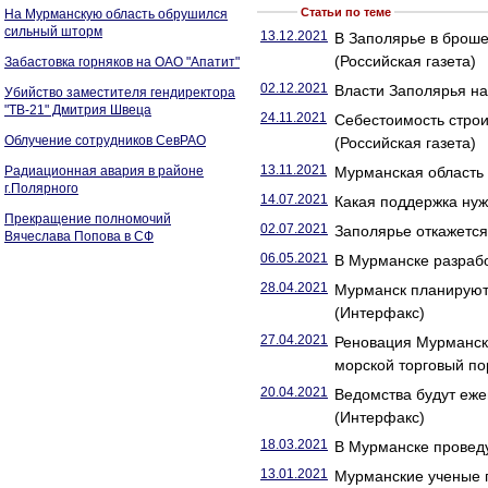
Статьи по теме
На Мурманскую область обрушился
сильный шторм
13.12.2021
В Заполярье в броше
(Российская газета)
Забастовка горняков на ОАО "Апатит"
02.12.2021
Власти Заполярья на
Убийство заместителя гендиректора
"ТВ-21" Дмитрия Швеца
24.11.2021
Себестоимость строи
Облучение сотрудников СевРАО
(Российская газета)
13.11.2021
Радиационная авария в районе
Мурманская область
г.Полярного
14.07.2021
Какая поддержка нуж
Прекращение полномочий
02.07.2021
Заполярье откажется 
Вячеслава Попова в СФ
06.05.2021
В Мурманске разрабо
28.04.2021
Мурманск планируют 
(Интерфакс)
27.04.2021
Реновация Мурманск
морской торговый по
20.04.2021
Ведомства будут еже
(Интерфакс)
18.03.2021
В Мурманске проведу
13.01.2021
Мурманские ученые п