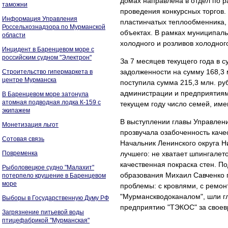
домах направлена в отдел по 
таможни
проведения конкурсных торгов.
Информация Управления
пластинчатых теплообменника,
Россельхознадзора по Мурманской
объектах. В рамках муниципал
области
холодного и розливов холодног
Инцидент в Баренцевом море с
российским судном "Электрон"
За 7 месяцев текущего года в 
задолженности на сумму 168,3 
Строительство гипермаркета в
центре Мурманска
поступила сумма 215,3 млн. р
администрации и предприятиями
В Баренцевом море затонула
атомная подводная лодка К-159 с
текущем году число семей, им
экипажем
В выступлении главы Управлен
Монетизация льгот
прозвучала озабоченность каче
Сотовая связь
Начальник Ленинского округа Н
Повременка
лучшего: не хватает шпингалет
качественная покраска стен. П
Рыболовецкое судно "Малахит"
образования Михаил Савченко по
потерпело крушение в Баренцевом
море
проблемы: с кровлями, с ремо
"Мурманскводоканалом", шли г
Выборы в Государственную Думу РФ
предприятию "ТЭКОС" за своев
Загрязнение питьевой воды
птицефабрикой "Мурманская"