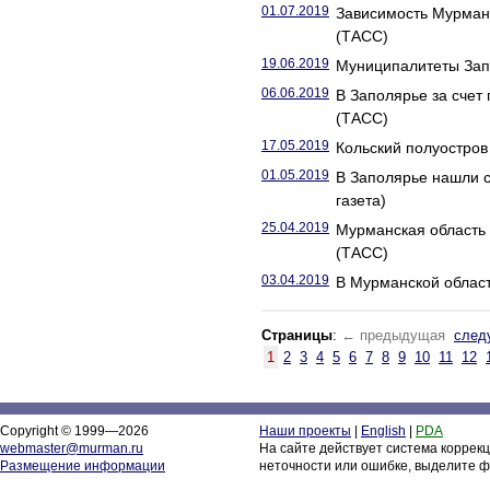
01.07.2019
Зависимость Мурманс
(ТАСС)
19.06.2019
Муниципалитеты Запо
06.06.2019
В Заполярье за счет
(ТАСС)
17.05.2019
Кольский полуостров 
01.05.2019
В Заполярье нашли с
газета)
25.04.2019
Мурманская область 
(ТАСС)
03.04.2019
В Мурманской област
Страницы
:
← предыдущая
след
1
2
3
4
5
6
7
8
9
10
11
12
Copyright © 1999—2026
Наши проекты
|
English
|
PDA
webmaster@murman.ru
На сайте действует система коррек
Размещение информации
неточности или ошибке, выделите ф