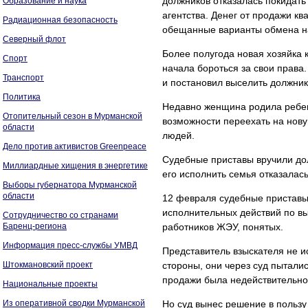
должников отказалась покидать 
Образование и наука
агентства. Денег от продажи к
Радиационная безопасность
обещанные варианты обмена на
Северный флот
Более полугода новая хозяйка 
Спорт
начала бороться за свои права.
Транспорт
и постановил выселить должник
Политика
Недавно женщина родила ребен
Отопительный сезон в Мурманской
возможности переехать на нов
области
людей.
Дело против активистов Greenpeace
Судебные приставы вручили до
Миллиардные хищения в энергетике
его исполнить семья отказалась
Выборы губернатора Мурманской
области
12 февраля судебные приставы
исполнительных действий по вы
Сотрудничество со странами
Баренц-региона
работников ЖЭУ, понятых.
Информация пресс-службы УМВД
Представитель взыскателя не и
Штокмановский проект
стороны, они через суд пыталис
продажи была недействительно
Национальные проекты
Из оперативной сводки Мурманской
Но суд вынес решение в пользу