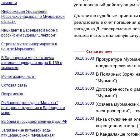
таможни
установленный действующим за
Информация Управления
Должников судебные приставы 
Россельхознадзора по Мурманской
области
реализовать в счет погашения д
гражданка Д. своевременно поз
Инцидент в Баренцевом море с
попала в столь плачевную ситу
российским судном "Электрон"
Строительство гипермаркета в
центре Мурманска
Статьи по теме
В Баренцевом море затонула
06.10.2003
Прокуратура Мурманс
атомная подводная лодка К-159 с
предостережение о 
экипажем
03.10.2003
В Полярных Зорях на
Монетизация льгот
"Мурман")
Сотовая связь
03.10.2003
Договоренность о ра
Повременка
"Мурман")
Рыболовецкое судно "Малахит"
03.10.2003
Хозяева мурманских 
потерпело крушение в Баренцевом
электроэнергии", – 
море
02.10.2003
Из-за отключения эл
Выборы в Государственную Думу РФ
выращенная птица 
Загрязнение питьевой воды
01.10.2003
В Кандалакше готови
птицефабрикой "Мурманская"