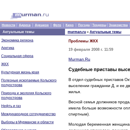
|
|
|
|
|
|
|
Новости
Адреса
Аукцион
Фото
Кино
Погода
Тендеры
Знакомства
Актуальные темы
murman.ru
»
Актуальные темы
Экономика региона
Проблемы ЖКХ
Арктика
19 февраля 2008 г. 11:59
Социальная сфера
Murman.Ru
ЖКХ
Судебные приставы высе
Культурная жизнь края
В отдел судебных приставов Ок
Полезные ископаемые Кольского
полуострова
выселении гражданки Д. и ее д
жилья.
Природа и экология Кольского
полуострова
Весной семья должников продала
Нефть и газ
имела больше возможности опл
спиртным).
Международное сотрудничество
Выборы в Мурманске и области
Молодая беременная женщина ку