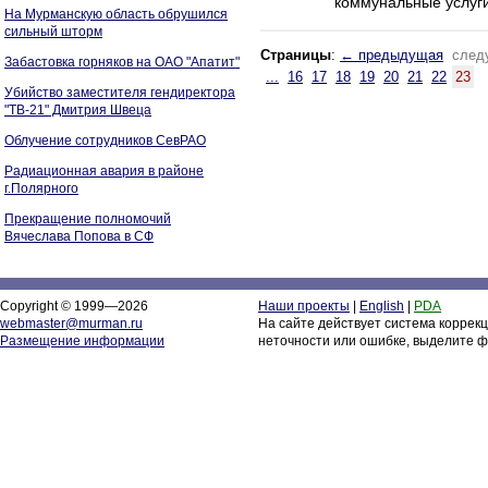
коммунальные услуг
На Мурманскую область обрушился
сильный шторм
Страницы
:
← предыдущая
след
Забастовка горняков на ОАО "Апатит"
...
16
17
18
19
20
21
22
23
Убийство заместителя гендиректора
"ТВ-21" Дмитрия Швеца
Облучение сотрудников СевРАО
Радиационная авария в районе
г.Полярного
Прекращение полномочий
Вячеслава Попова в СФ
Copyright © 1999—2026
Наши проекты
|
English
|
PDA
webmaster@murman.ru
На сайте действует система коррек
Размещение информации
неточности или ошибке, выделите ф