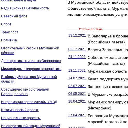
Образование и наука
В Мурманской области действу
Общественной палаты Мурманск
Радиационная безопасность
жилищно-коммунальные услуги 
Северный флот
Спорт
Статьи по теме
Транспорт
13.12.2021
В Заполярье в броше
Политика
(Российская газета)
Отопительный сезон в Мурманской
02.12.2021
Власти Заполярья на
области
24.11.2021
Себестоимость строи
Дело против активистов Greenpeace
(Российская газета)
Миллиардные хищения в энергетике
13.11.2021
Мурманская область
Выборы губернатора Мурманской
14.07.2021
Какая поддержка нуж
области
02.07.2021
Заполярье откажется 
Сотрудничество со странами
06.05.2021
Баренц-региона
В Мурманске разрабо
28.04.2021
Мурманск планируют 
Информация пресс-службы УМВД
(Интерфакс)
Штокмановский проект
27.04.2021
Реновация Мурманск
Национальные проекты
морской торговый по
Из оперативной сводки Мурманской