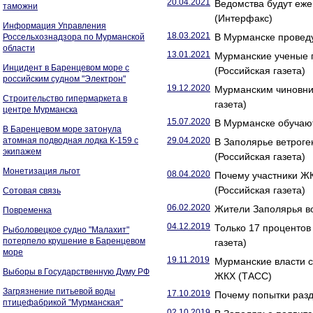
20.04.2021
Ведомства будут еже
таможни
(Интерфакс)
Информация Управления
18.03.2021
В Мурманске проведу
Россельхознадзора по Мурманской
области
13.01.2021
Мурманские ученые п
Инцидент в Баренцевом море с
(Российская газета)
российским судном "Электрон"
19.12.2020
Мурманским чиновни
Строительство гипермаркета в
газета)
центре Мурманска
15.07.2020
В Мурманске обучают
В Баренцевом море затонула
атомная подводная лодка К-159 с
29.04.2020
В Заполярье ветрог
экипажем
(Российская газета)
Монетизация льгот
08.04.2020
Почему участники Ж
(Российская газета)
Сотовая связь
06.02.2020
Жители Заполярья во
Повременка
04.12.2019
Только 17 проценто
Рыболовецкое судно "Малахит"
потерпело крушение в Баренцевом
газета)
море
19.11.2019
Мурманские власти 
Выборы в Государственную Думу РФ
ЖКХ (ТАСС)
Загрязнение питьевой воды
17.10.2019
Почему попытки разд
птицефабрикой "Мурманская"
02.10.2019