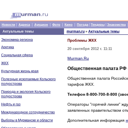
|
|
|
|
|
|
|
Новости
Адреса
Аукцион
Фото
Кино
Погода
Тендеры
Знакомства
Актуальные темы
murman.ru
»
Актуальные темы
Экономика региона
Проблемы ЖКХ
Арктика
20 сентября 2012 г. 11:11
Социальная сфера
Murman.Ru
ЖКХ
Общественная палата РФ
Культурная жизнь края
Общественная палата Российск
Полезные ископаемые Кольского
полуострова
тарифов ЖКХ.
Природа и экология Кольского
Телефон 8-800-700-8-800 (зво
полуострова
Операторы "горячей линии" жду
Нефть и газ
заявленных правительством отм
Международное сотрудничество
Дополнительная информация
н
Выборы в Мурманске и области