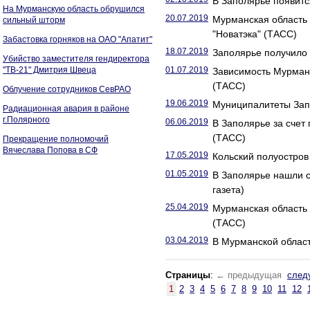
В Заполярье появитс
На Мурманскую область обрушился
20.07.2019
Мурманская область 
сильный шторм
"Новатэка" (ТАСС)
Забастовка горняков на ОАО "Апатит"
18.07.2019
Заполярье получило 
Убийство заместителя гендиректора
"ТВ-21" Дмитрия Швеца
01.07.2019
Зависимость Мурманс
(ТАСС)
Облучение сотрудников СевРАО
19.06.2019
Муниципалитеты Запо
Радиационная авария в районе
г.Полярного
06.06.2019
В Заполярье за счет
(ТАСС)
Прекращение полномочий
Вячеслава Попова в СФ
17.05.2019
Кольский полуостров 
01.05.2019
В Заполярье нашли с
газета)
25.04.2019
Мурманская область 
(ТАСС)
03.04.2019
В Мурманской област
Страницы
:
← предыдущая
след
1
2
3
4
5
6
7
8
9
10
11
12