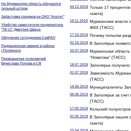
На Мурманскую область обрушился
04.12.2019
Только 17 проценто
сильный шторм
газета)
Забастовка горняков на ОАО "Апатит"
19.11.2019
Мурманские власти 
Убийство заместителя гендиректора
ЖКХ (ТАСС)
"ТВ-21" Дмитрия Швеца
17.10.2019
Почему попытки разд
Облучение сотрудников СевРАО
02.10.2019
В Заполярье появитс
Радиационная авария в районе
г.Полярного
20.07.2019
Мурманская область 
"Новатэка" (ТАСС)
Прекращение полномочий
Вячеслава Попова в СФ
18.07.2019
Заполярье получило 
01.07.2019
Зависимость Мурманс
(ТАСС)
19.06.2019
Муниципалитеты Запо
06.06.2019
В Заполярье за счет
(ТАСС)
17.05.2019
Кольский полуостров 
01.05.2019
В Заполярье нашли с
газета)
25.04.2019