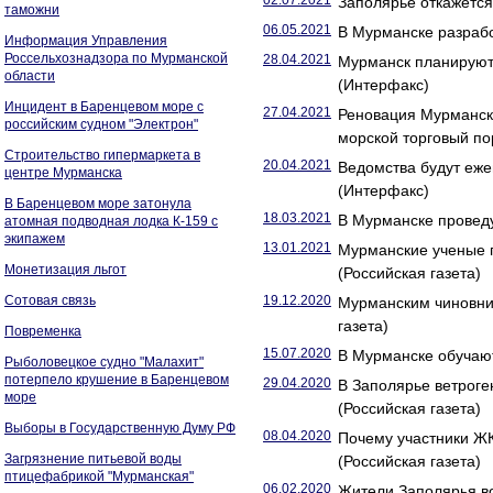
02.07.2021
Заполярье откажется 
таможни
06.05.2021
В Мурманске разрабо
Информация Управления
Россельхознадзора по Мурманской
28.04.2021
Мурманск планируют 
области
(Интерфакс)
Инцидент в Баренцевом море с
27.04.2021
Реновация Мурманск
российским судном "Электрон"
морской торговый по
Строительство гипермаркета в
20.04.2021
Ведомства будут еже
центре Мурманска
(Интерфакс)
В Баренцевом море затонула
18.03.2021
В Мурманске проведу
атомная подводная лодка К-159 с
экипажем
13.01.2021
Мурманские ученые п
Монетизация льгот
(Российская газета)
Сотовая связь
19.12.2020
Мурманским чиновни
газета)
Повременка
15.07.2020
В Мурманске обучают
Рыболовецкое судно "Малахит"
потерпело крушение в Баренцевом
29.04.2020
В Заполярье ветрог
море
(Российская газета)
Выборы в Государственную Думу РФ
08.04.2020
Почему участники Ж
Загрязнение питьевой воды
(Российская газета)
птицефабрикой "Мурманская"
06.02.2020
Жители Заполярья во