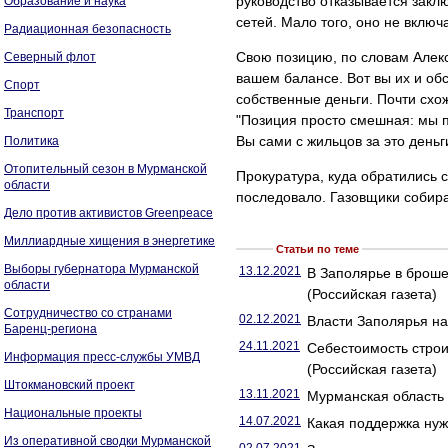
руководство отказывается закл
Образование и наука
сетей. Мало того, оно не включ
Радиационная безопасность
Свою позицию, по словам Алек
Северный флот
вашем балансе. Вот вы их и обс
Спорт
собственные деньги. Почти схо
Транспорт
"Позиция просто смешная: мы п
Вы сами с жильцов за это деньг
Политика
Отопительный сезон в Мурманской
Прокуратура, куда обратились 
области
последовало. Газовщики собира
Дело против активистов Greenpeace
Миллиардные хищения в энергетике
Статьи по теме
Выборы губернатора Мурманской
13.12.2021
В Заполярье в броше
области
(Российская газета)
Сотрудничество со странами
02.12.2021
Власти Заполярья на
Баренц-региона
24.11.2021
Себестоимость строи
Информация пресс-службы УМВД
(Российская газета)
Штокмановский проект
13.11.2021
Мурманская область
Национальные проекты
14.07.2021
Какая поддержка нуж
Из оперативной сводки Мурманской