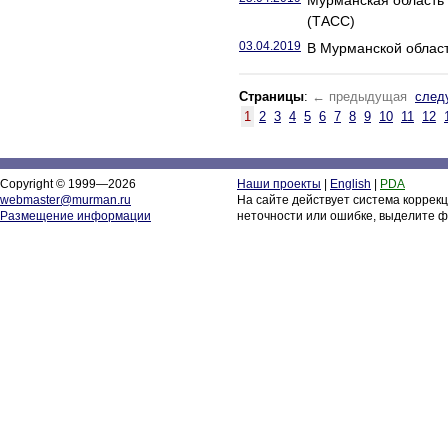
Мурманская область 
(ТАСС)
03.04.2019
В Мурманской област
Страницы
:
← предыдущая
след
1
2
3
4
5
6
7
8
9
10
11
12
Copyright © 1999—2026
Наши проекты
|
English
|
PDA
webmaster@murman.ru
На сайте действует система коррек
Размещение информации
неточности или ошибке, выделите ф