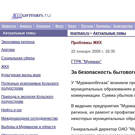
|
|
|
|
|
|
|
Новости
Адреса
Аукцион
Фото
Кино
Погода
Тендеры
Знакомства
Актуальные темы
murman.ru
»
Актуальные темы
Экономика региона
Проблемы ЖКХ
Арктика
22 января 2008 г. 18:30
Социальная сфера
ГТРК "Мурман"
ЖКХ
За безопасность бытовог
Культурная жизнь края
У "Мурманоблгаза" возникли п
Полезные ископаемые Кольского
полуострова
муниципальных образованиях р
коммуникации. Сумма убытков с
Природа и экология Кольского
полуострова
В ведении предприятия "Мурман
Нефть и газ
региона, их ремонт и профилак
некоторых муниципальных обра
Международное сотрудничество
Выборы в Мурманске и области
Генеральный директор ОАО "Му