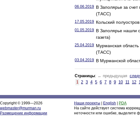
06.06.2019
В Заполярье за счет
(ТАСС)
17.05.2019
Кольский полуостров 
01.05.2019
В Заполярье нашли с
газета)
25.04.2019
Мурманская область 
(ТАСС)
03.04.2019
В Мурманской област
Страницы
:
← предыдущая
след
1
2
3
4
5
6
7
8
9
10
11
12
Copyright © 1999—2026
Наши проекты
|
English
|
PDA
webmaster@murman.ru
На сайте действует система коррек
Размещение информации
неточности или ошибке, выделите ф