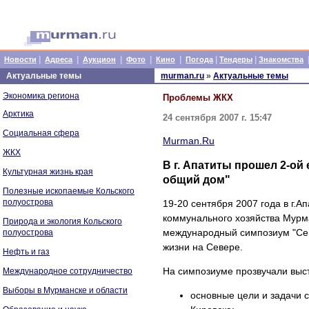
|
|
|
|
|
|
|
Новости
Адреса
Аукцион
Фото
Кино
Погода
Тендеры
Знакомства
Актуальные темы
murman.ru
»
Актуальные темы
Экономика региона
Проблемы ЖКХ
Арктика
24 сентября 2007 г. 15:47
Социальная сфера
Murman.Ru
ЖКХ
В г. Апатиты прошел 2-о
Культурная жизнь края
общий дом"
Полезные ископаемые Кольского
полуострова
19-20 сентября 2007 года в г.
коммунального хозяйства Мурм
Природа и экология Кольского
международный симпозиум "Сев
полуострова
жизни на Севере.
Нефть и газ
На симпозиуме прозвучали выс
Международное сотрудничество
Выборы в Мурманске и области
основные цели и задачи 