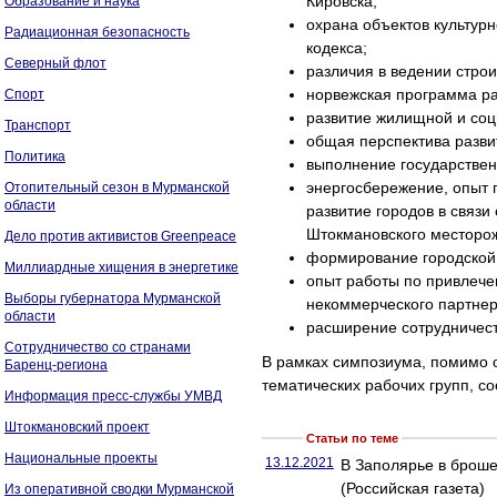
Кировска;
Образование и наука
охрана объектов культур
Радиационная безопасность
кодекса;
Северный флот
различия в ведении строи
норвежская программа ра
Спорт
развитие жилищной и соц
Транспорт
общая перспектива разви
Политика
выполнение государствен
энергосбережение, опыт 
Отопительный сезон в Мурманской
области
развитие городов в связи
Штокмановского месторож
Дело против активистов Greenpeace
формирование городской 
Миллиардные хищения в энергетике
опыт работы по привлече
Выборы губернатора Мурманской
некоммерческого партнер
области
расширение сотрудничес
Сотрудничество со странами
В рамках симпозиума, помимо 
Баренц-региона
тематических рабочих групп, с
Информация пресс-службы УМВД
Штокмановский проект
Статьи по теме
Национальные проекты
13.12.2021
В Заполярье в броше
(Российская газета)
Из оперативной сводки Мурманской