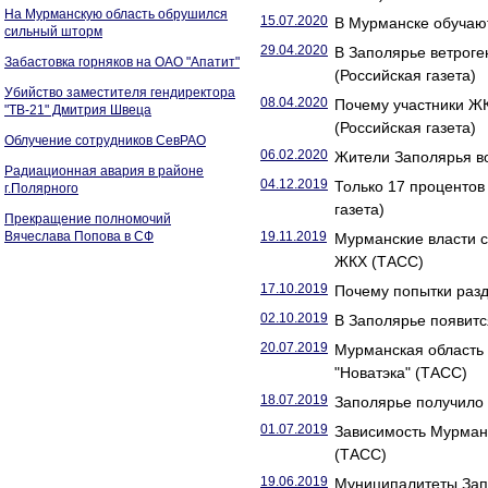
На Мурманскую область обрушился
15.07.2020
В Мурманске обучают
сильный шторм
29.04.2020
В Заполярье ветрог
Забастовка горняков на ОАО "Апатит"
(Российская газета)
Убийство заместителя гендиректора
08.04.2020
Почему участники Ж
"ТВ-21" Дмитрия Швеца
(Российская газета)
Облучение сотрудников СевРАО
06.02.2020
Жители Заполярья во
Радиационная авария в районе
04.12.2019
Только 17 проценто
г.Полярного
газета)
Прекращение полномочий
Вячеслава Попова в СФ
19.11.2019
Мурманские власти 
ЖКХ (ТАСС)
17.10.2019
Почему попытки разд
02.10.2019
В Заполярье появитс
20.07.2019
Мурманская область 
"Новатэка" (ТАСС)
18.07.2019
Заполярье получило 
01.07.2019
Зависимость Мурманс
(ТАСС)
19.06.2019
Муниципалитеты Запо