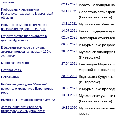
таможни
02.12.2021
Власти Заполярья на
Информация Управления
24.11.2021
Себестоимость строи
Россельхознадзора по Мурманской
(Российская газета)
области
13.11.2021
Мурманская область
Инцидент в Баренцевом море с
российским судном "Электрон"
14.07.2021
Какая поддержка нуж
Строительство гипермаркета в
02.07.2021
Заполярье откажется 
центре Мурманска
06.05.2021
В Мурманске разрабо
В Баренцевом море затонула
28.04.2021
атомная подводная лодка К-159 с
Мурманск планируют 
экипажем
(Интерфакс)
Монетизация льгот
27.04.2021
Реновация Мурманск
морской торговый по
Сотовая связь
20.04.2021
Ведомства будут еже
Повременка
(Интерфакс)
Рыболовецкое судно "Малахит"
18.03.2021
потерпело крушение в Баренцевом
В Мурманске проведу
море
13.01.2021
Мурманские ученые п
Выборы в Государственную Думу РФ
(Российская газета)
Загрязнение питьевой воды
19.12.2020
Мурманским чиновни
птицефабрикой "Мурманская"
газета)