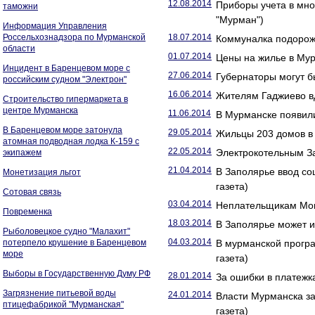
12.08.2014
Приборы учета в мно
таможни
"Мурман")
Информация Управления
Россельхознадзора по Мурманской
18.07.2014
Коммуналка подорожа
области
01.07.2014
Цены на жилье в Мур
Инцидент в Баренцевом море с
27.06.2014
Губернаторы могут б
российским судном "Электрон"
16.06.2014
Жителям Гаджиево вд
Строительство гипермаркета в
центре Мурманска
11.06.2014
В Мурманске появили
В Баренцевом море затонула
29.05.2014
Жильцы 203 домов в 
атомная подводная лодка К-159 с
22.05.2014
Электрокотельным За
экипажем
21.04.2014
В Заполярье ввод со
Монетизация льгот
газета)
Сотовая связь
03.04.2014
Неплательщикам Монч
Повременка
18.03.2014
В Заполярье может и
Рыболовецкое судно "Малахит"
04.03.2014
потерпело крушение в Баренцевом
В мурманской прогр
море
газета)
Выборы в Государственную Думу РФ
28.01.2014
За ошибки в платежк
Загрязнение питьевой воды
24.01.2014
Власти Мурманска з
птицефабрикой "Мурманская"
газета)