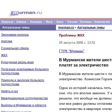
|
|
|
|
|
|
|
Новости
Адреса
Аукцион
Фото
Кино
Погода
Тендеры
Знакомства
Актуальные темы
murman.ru
»
Актуальные темы
Экономика региона
Проблемы ЖКХ
Арктика
25 августа 2006 г. 13:51
Социальная сфера
ГТРК "Мурман"
ЖКХ
В Мурманске жители шести
Культурная жизнь края
платят за электричество
Полезные ископаемые Кольского
полуострова
В Мурманске жители шести с по
электричество. Комиссия Горэл
Природа и экология Кольского
полуострова
Одна из историй началась пять 
Нефть и газ
они, что это вполне законно. У
решили, что вообще не должны 
Международное сотрудничество
они все равно должны оплачива
Выборы в Мурманске и области
электричество в квартире отклю