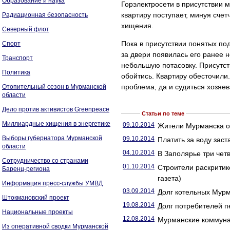
Образование и наука
Горэлектросети в присутствии м
квартиру поступает, минуя счет
Радиационная безопасность
хищения.
Северный флот
Пока в присутствии понятых по
Спорт
за двери появилась его ранее 
Транспорт
небольшую потасовку. Присутст
Политика
обойтись. Квартиру обесточили.
проблема, да и судиться хозяев
Отопительный сезон в Мурманской
области
Дело против активистов Greenpeace
Статьи по теме
Миллиардные хищения в энергетике
09.10.2014
Жители Мурманска от
Выборы губернатора Мурманской
09.10.2014
Платить за воду заст
области
04.10.2014
В Заполярье три четв
Сотрудничество со странами
01.10.2014
Строители раскритик
Баренц-региона
газета)
Информация пресс-службы УМВД
03.09.2014
Долг котельных Мурм
Штокмановский проект
19.08.2014
Долг потребителей 
Национальные проекты
12.08.2014
Мурманские коммунал
Из оперативной сводки Мурманской