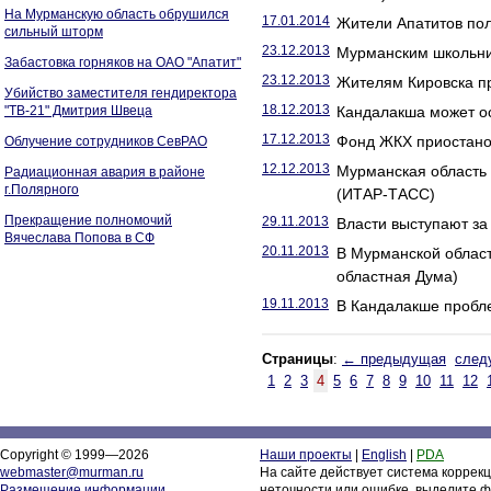
На Мурманскую область обрушился
17.01.2014
Жители Апатитов пол
сильный шторм
23.12.2013
Мурманским школьни
Забастовка горняков на ОАО "Апатит"
23.12.2013
Жителям Кировска пр
Убийство заместителя гендиректора
18.12.2013
"ТВ-21" Дмитрия Швеца
Кандалакша может ос
17.12.2013
Фонд ЖКХ приостано
Облучение сотрудников СевРАО
12.12.2013
Мурманская область
Радиационная авария в районе
г.Полярного
(ИТАР-ТАСС)
Прекращение полномочий
29.11.2013
Власти выступают за
Вячеслава Попова в СФ
20.11.2013
В Мурманской област
областная Дума)
19.11.2013
В Кандалакше пробл
Страницы
:
← предыдущая
след
1
2
3
4
5
6
7
8
9
10
11
12
Copyright © 1999—2026
Наши проекты
|
English
|
PDA
webmaster@murman.ru
На сайте действует система коррек
Размещение информации
неточности или ошибке, выделите ф