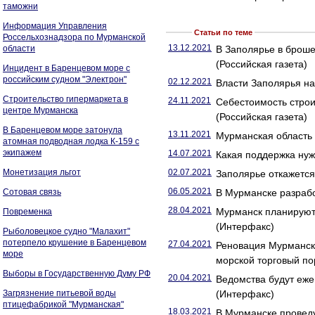
таможни
Информация Управления
Статьи по теме
Россельхознадзора по Мурманской
13.12.2021
области
В Заполярье в броше
(Российская газета)
Инцидент в Баренцевом море с
российским судном "Электрон"
02.12.2021
Власти Заполярья на
Строительство гипермаркета в
24.11.2021
Себестоимость строи
центре Мурманска
(Российская газета)
В Баренцевом море затонула
13.11.2021
Мурманская область
атомная подводная лодка К-159 с
экипажем
14.07.2021
Какая поддержка нуж
Монетизация льгот
02.07.2021
Заполярье откажется 
06.05.2021
Сотовая связь
В Мурманске разрабо
28.04.2021
Мурманск планируют 
Повременка
(Интерфакс)
Рыболовецкое судно "Малахит"
потерпело крушение в Баренцевом
27.04.2021
Реновация Мурманск
море
морской торговый по
Выборы в Государственную Думу РФ
20.04.2021
Ведомства будут еже
Загрязнение питьевой воды
(Интерфакс)
птицефабрикой "Мурманская"
18.03.2021
В Мурманске проведу