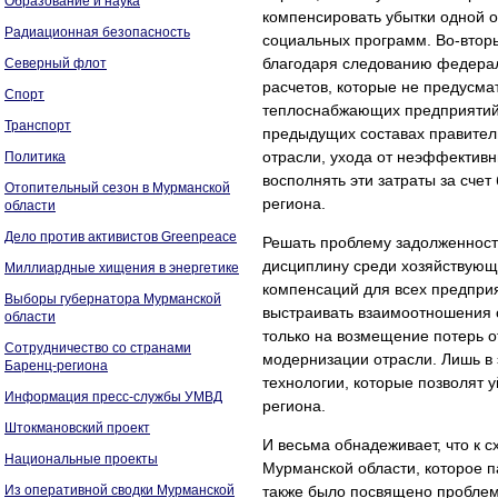
Образование и наука
компенсировать убытки одной о
Радиационная безопасность
социальных программ. Во-втор
благодаря следованию федерал
Северный флот
расчетов, которые не предусм
Спорт
теплоснабжающих предприятий. 
Транспорт
предыдущих составах правитель
отрасли, ухода от неэффективн
Политика
восполнять эти затраты за сче
Отопительный сезон в Мурманской
региона.
области
Дело против активистов Greenpeace
Решать проблему задолженност
дисциплину среди хозяйствующ
Миллиардные хищения в энергетике
компенсаций для всех предприя
Выборы губернатора Мурманской
выстраивать взаимоотношения 
области
только на возмещение потерь о
Сотрудничество со странами
модернизации отрасли. Лишь в
Баренц-региона
технологии, которые позволят 
Информация пресс-службы УМВД
региона.
Штокмановский проект
И весьма обнадеживает, что к 
Национальные проекты
Мурманской области, которое 
Из оперативной сводки Мурманской
также было посвящено проблем