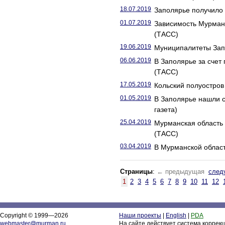
18.07.2019
Заполярье получило 
01.07.2019
Зависимость Мурманс
(ТАСС)
19.06.2019
Муниципалитеты Запо
06.06.2019
В Заполярье за счет
(ТАСС)
17.05.2019
Кольский полуостров 
01.05.2019
В Заполярье нашли с
газета)
25.04.2019
Мурманская область 
(ТАСС)
03.04.2019
В Мурманской област
Страницы
:
← предыдущая
след
1
2
3
4
5
6
7
8
9
10
11
12
Copyright © 1999—2026
Наши проекты
|
English
|
PDA
webmaster@murman.ru
На сайте действует система коррек