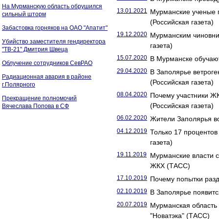
На Мурманскую область обрушился
13.01.2021
Мурманские ученые п
сильный шторм
(Российская газета)
Забастовка горняков на ОАО "Апатит"
19.12.2020
Мурманским чиновни
Убийство заместителя гендиректора
газета)
"ТВ-21" Дмитрия Швеца
15.07.2020
В Мурманске обучают
Облучение сотрудников СевРАО
29.04.2020
В Заполярье ветрог
Радиационная авария в районе
(Российская газета)
г.Полярного
08.04.2020
Почему участники Ж
Прекращение полномочий
(Российская газета)
Вячеслава Попова в СФ
06.02.2020
Жители Заполярья во
04.12.2019
Только 17 проценто
газета)
19.11.2019
Мурманские власти 
ЖКХ (ТАСС)
17.10.2019
Почему попытки разд
02.10.2019
В Заполярье появитс
20.07.2019
Мурманская область 
"Новатэка" (ТАСС)