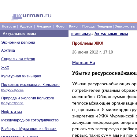
|
|
|
|
|
|
|
Новости
Адреса
Аукцион
Фото
Кино
Погода
Тендеры
Знакомства
Актуальные темы
murman.ru
»
Актуальные темы
Экономика региона
Проблемы ЖКХ
Арктика
26 июня 2012 г. 17:10
Социальная сфера
Murman.Ru
ЖКХ
Убытки ресурсоснабжающ
Культурная жизнь края
Убытки ресурсоснабжающих орг
Полезные ископаемые Кольского
полуострова
потребителей (главным образо
масштабов. Общая сумма финан
Природа и экология Кольского
теплоснабжающие организации 
полуострова
гг., превышает 8 миллиардов р
Нефть и газ
энергетике и ЖКХ Мурманской 
Международное сотрудничество
заслушав информацию энергетик
решать эту застарелую проблем
Выборы в Мурманске и области
первых, таких сумм мы ни при 