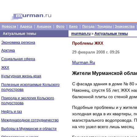
|
|
|
|
|
|
|
Новости
Адреса
Аукцион
Фото
Кино
Погода
Тендеры
Знакомства
Актуальные темы
murman.ru
»
Актуальные темы
Экономика региона
Проблемы ЖКХ
Арктика
29 февраля 2008 г. 09:26
Социальная сфера
Murman.Ru
ЖКХ
Жители Мурманской обла
Культурная жизнь края
С фасада здания в доме № 80 
Полезные ископаемые Кольского
полуострова
Наконец, спyстя 55 лет, ЖКХ 
балконной плиты со стеной дом
Природа и экология Кольского
полуострова
Подобные проблемы и у жителей
Нефть и газ
холодная вода в их квартиры, п
магистрального водопровода. П
Международное сотрудничество
на что ушел всего лишь месяц.
Выборы в Мурманске и области