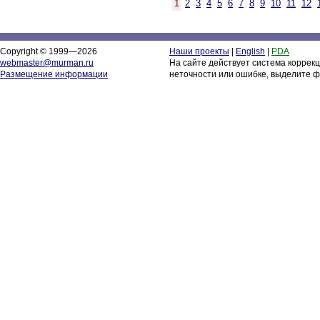
1
2
3
4
5
6
7
8
9
10
11
12
Copyright © 1999—2026
Наши проекты
|
English
|
PDA
webmaster@murman.ru
На сайте действует система коррек
Размещение информации
неточности или ошибке, выделите ф