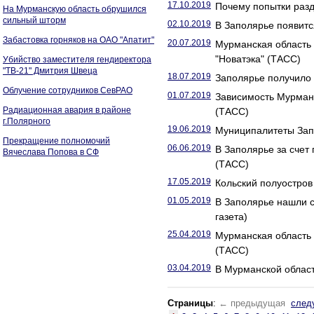
17.10.2019
Почему попытки разд
На Мурманскую область обрушился
сильный шторм
02.10.2019
В Заполярье появитс
Забастовка горняков на ОАО "Апатит"
20.07.2019
Мурманская область 
"Новатэка" (ТАСС)
Убийство заместителя гендиректора
"ТВ-21" Дмитрия Швеца
18.07.2019
Заполярье получило 
Облучение сотрудников СевРАО
01.07.2019
Зависимость Мурманс
Радиационная авария в районе
(ТАСС)
г.Полярного
19.06.2019
Муниципалитеты Запо
Прекращение полномочий
06.06.2019
В Заполярье за счет
Вячеслава Попова в СФ
(ТАСС)
17.05.2019
Кольский полуостров 
01.05.2019
В Заполярье нашли с
газета)
25.04.2019
Мурманская область 
(ТАСС)
03.04.2019
В Мурманской област
Страницы
:
← предыдущая
след