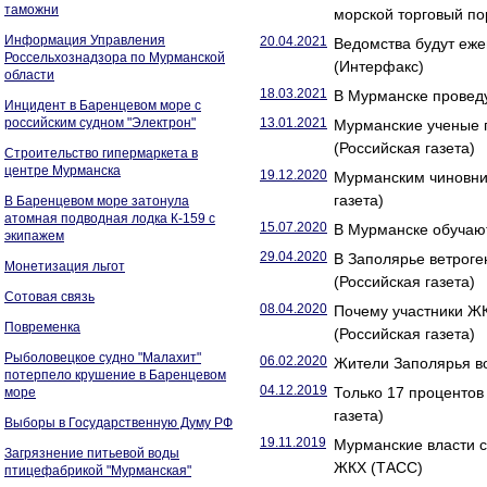
таможни
морской торговый по
Информация Управления
20.04.2021
Ведомства будут еже
Россельхознадзора по Мурманской
(Интерфакс)
области
18.03.2021
В Мурманске проведу
Инцидент в Баренцевом море с
российским судном "Электрон"
13.01.2021
Мурманские ученые п
(Российская газета)
Строительство гипермаркета в
центре Мурманска
19.12.2020
Мурманским чиновни
газета)
В Баренцевом море затонула
атомная подводная лодка К-159 с
15.07.2020
В Мурманске обучают
экипажем
29.04.2020
В Заполярье ветрог
Монетизация льгот
(Российская газета)
Сотовая связь
08.04.2020
Почему участники Ж
Повременка
(Российская газета)
Рыболовецкое судно "Малахит"
06.02.2020
Жители Заполярья во
потерпело крушение в Баренцевом
04.12.2019
Только 17 проценто
море
газета)
Выборы в Государственную Думу РФ
19.11.2019
Мурманские власти 
Загрязнение питьевой воды
ЖКХ (ТАСС)
птицефабрикой "Мурманская"