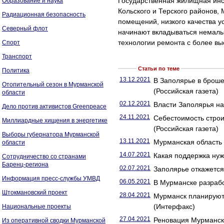
Государственная жилищная инс
Образование и наука
Кольского и Терского районов
Радиационная безопасность
помещений, низкого качества у
Северный флот
начинают вкладываться немалы
технологии ремонта с более вы
Спорт
Транспорт
Статьи по теме
Политика
13.12.2021
В Заполярье в броше
Отопительный сезон в Мурманской
(Российская газета)
области
02.12.2021
Власти Заполярья на
Дело против активистов Greenpeace
24.11.2021
Себестоимость строи
Миллиардные хищения в энергетике
(Российская газета)
Выборы губернатора Мурманской
13.11.2021
Мурманская область
области
14.07.2021
Какая поддержка нуж
Сотрудничество со странами
Баренц-региона
02.07.2021
Заполярье откажется 
Информация пресс-службы УМВД
06.05.2021
В Мурманске разрабо
Штокмановский проект
28.04.2021
Мурманск планируют 
(Интерфакс)
Национальные проекты
27.04.2021
Реновация Мурманск
Из оперативной сводки Мурманской