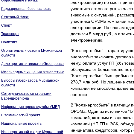
Образование и наука
электроэнергии) не смог приня
участника оптового рынка элек
Радиационная безопасность
знакомые с ситуацией, рассмот
Северный флот
участника ОРЭМа компания мож
Спорт
электроэнергии. По словам одн
достигли 5 млрд руб., а в тече
Транспорт
электроэнергию.
Политика
"Колэнергосбыт" – гарантирующ
Отопительный сезон в Мурманской
области
энергосбыт заключить договор 
нему, оплата услуг ГП (сбытов
Дело против активистов Greenpeace
обслуживают большинство потре
Миллиардные хищения в энергетике
"Колэнергосбыт" был прибылен:
Выборы губернатора Мурманской
278,7 млн руб. Но лишение ста
области
компания не способна далее вы
Сотрудничество со странами
энергию.
Баренц-региона
В "Колэнергосбыте" в пятницу п
Информация пресс-службы УМВД
ОРЭМа. Один из источников "Ъ
Штокмановский проект
компаний, которым и задолжал
Национальные проекты
компаний (НП ГП и ЭСК, объеди
инициатива кредиторов, которы
Из оперативной сводки Мурманской