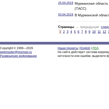
25.04.2019
Мурманская область 
(ТАСС)
03.04.2019
В Мурманской област
Страницы
:
← предыдущая
след
1
2
3
4
5
6
7
8
9
10
11
12
Copyright © 1999—2026
Наши проекты
|
English
|
PDA
webmaster@murman.ru
На сайте действует система коррек
Размещение информации
неточности или ошибке, выделите ф