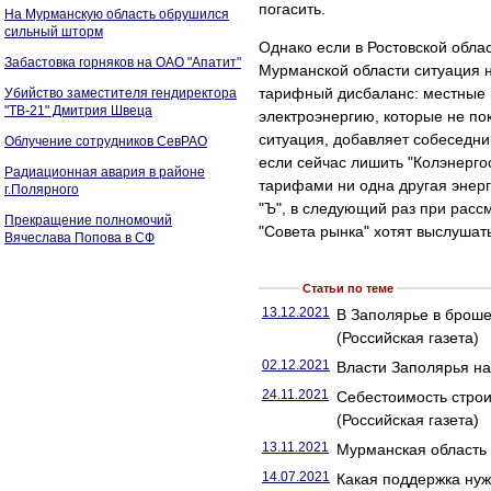
погасить.
На Мурманскую область обрушился
сильный шторм
Однако если в Ростовской обла
Забастовка горняков на ОАО "Апатит"
Мурманской области ситуация не
тарифный дисбаланс: местные 
Убийство заместителя гендиректора
"ТВ-21" Дмитрия Швеца
электроэнергию, которые не по
ситуация, добавляет собеседник
Облучение сотрудников СевРАО
если сейчас лишить "Колэнерго
Радиационная авария в районе
тарифами ни одна другая энерг
г.Полярного
"Ъ", в следующий раз при расс
Прекращение полномочий
"Совета рынка" хотят выслушат
Вячеслава Попова в СФ
Статьи по теме
13.12.2021
В Заполярье в броше
(Российская газета)
02.12.2021
Власти Заполярья на
24.11.2021
Себестоимость строи
(Российская газета)
13.11.2021
Мурманская область
14.07.2021
Какая поддержка нуж