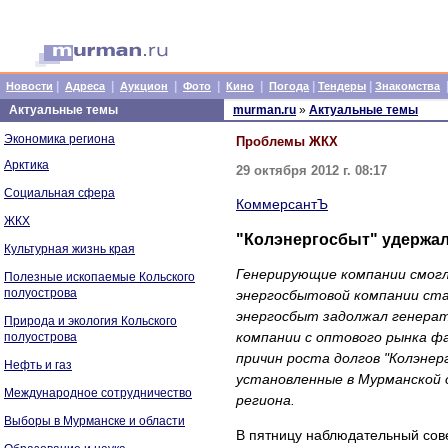
|
|
|
|
|
|
|
Новости
Адреса
Аукцион
Фото
Кино
Погода
Тендеры
Знакомства
Актуальные темы
murman.ru
»
Актуальные темы
Экономика региона
Проблемы ЖКХ
Арктика
29 октября 2012 г. 08:17
Социальная сфера
КоммерсантЪ
ЖКХ
"Колэнергосбыт" удержал
Культурная жизнь края
Генерирующие компании смогл
Полезные ископаемые Кольского
полуострова
энергосбытовой компании ст
энергосбыт задолжал генерато
Природа и экология Кольского
компании с оптового рынка ф
полуострова
причин роста долгов "Колэне
Нефть и газ
установленные в Мурманской 
Международное сотрудничество
региона.
Выборы в Мурманске и области
В пятницу наблюдательный сове