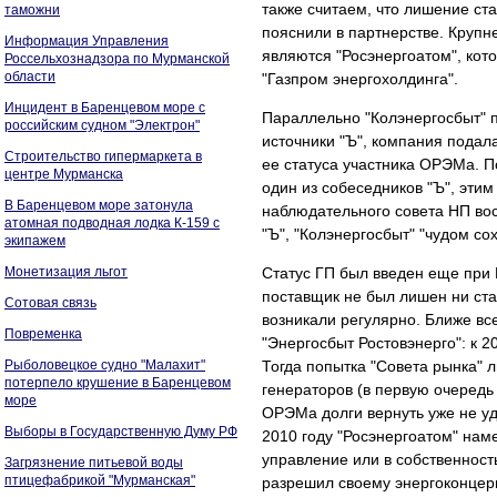
также считаем, что лишение ста
таможни
пояснили в партнерстве. Круп
Информация Управления
являются "Росэнергоатом", кот
Россельхознадзора по Мурманской
области
"Газпром энергохолдинга".
Инцидент в Баренцевом море с
Параллельно "Колэнергосбыт" по
российским судном "Электрон"
источники "Ъ", компания подал
Строительство гипермаркета в
ее статуса участника ОРЭМа. По
центре Мурманска
один из собеседников "Ъ", эти
В Баренцевом море затонула
наблюдательного совета НП вос
атомная подводная лодка К-159 с
"Ъ", "Колэнергосбыт" "чудом со
экипажем
Монетизация льгот
Статус ГП был введен еще при 
поставщик не был лишен ни ста
Сотовая связь
возникали регулярно. Ближе все
Повременка
"Энергосбыт Ростовэнерго": к 
Рыболовецкое судно "Малахит"
Тогда попытка "Совета рынка" 
потерпело крушение в Баренцевом
генераторов (в первую очередь 
море
ОРЭМа долги вернуть уже не уда
Выборы в Государственную Думу РФ
2010 году "Росэнергоатом" нам
управление или в собственность
Загрязнение питьевой воды
птицефабрикой "Мурманская"
разрешил своему энергоконцерн