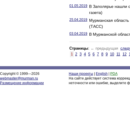
01.05.2019
В Заполярье нашли с
газета)
25.04.2019
Мурманская область 
(ТАСС)
03.04.2019
В Мурманской област
Страницы
:
← предыдущая
след
1
2
3
4
5
6
7
8
9
10
11
12
Copyright © 1999—2026
Наши проекты
|
English
|
PDA
webmaster@murman.ru
На сайте действует система коррек
Размещение информации
неточности или ошибке, выделите ф