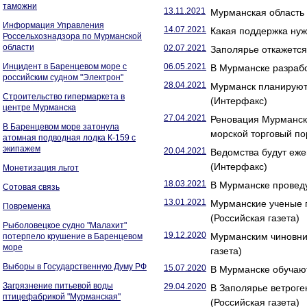
таможни
13.11.2021
Мурманская область
Информация Управления
14.07.2021
Какая поддержка нуж
Россельхознадзора по Мурманской
области
02.07.2021
Заполярье откажется 
Инцидент в Баренцевом море с
06.05.2021
В Мурманске разрабо
российским судном "Электрон"
28.04.2021
Мурманск планируют 
Строительство гипермаркета в
(Интерфакс)
центре Мурманска
27.04.2021
Реновация Мурманск
В Баренцевом море затонула
морской торговый по
атомная подводная лодка К-159 с
экипажем
20.04.2021
Ведомства будут еже
(Интерфакс)
Монетизация льгот
18.03.2021
В Мурманске проведу
Сотовая связь
13.01.2021
Мурманские ученые п
Повременка
(Российская газета)
Рыболовецкое судно "Малахит"
19.12.2020
Мурманским чиновни
потерпело крушение в Баренцевом
море
газета)
Выборы в Государственную Думу РФ
15.07.2020
В Мурманске обучают
Загрязнение питьевой воды
29.04.2020
В Заполярье ветрог
птицефабрикой "Мурманская"
(Российская газета)