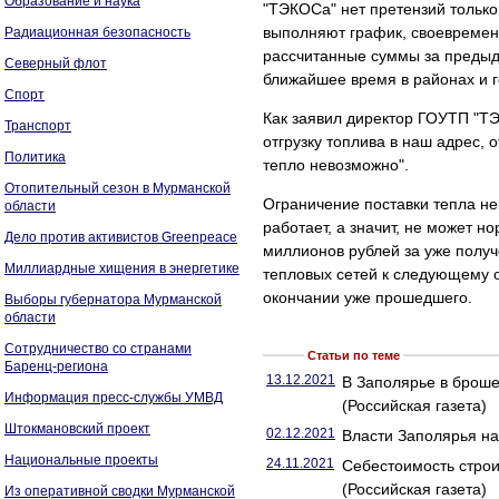
Образование и наука
"ТЭКОСа" нет претензий только
выполняют график, своевременн
Радиационная безопасность
рассчитанные суммы за предыд
Северный флот
ближайшее время в районах и г
Спорт
Как заявил директор ГОУТП "ТЭ
Транспорт
отгрузку топлива в наш адрес, 
Политика
тепло невозможно".
Отопительный сезон в Мурманской
Ограничение поставки тепла нев
области
работает, а значит, не может 
Дело против активистов Greenpeace
миллионов рублей за уже получ
Миллиардные хищения в энергетике
тепловых сетей к следующему о
окончании уже прошедшего.
Выборы губернатора Мурманской
области
Сотрудничество со странами
Статьи по теме
Баренц-региона
13.12.2021
В Заполярье в броше
Информация пресс-службы УМВД
(Российская газета)
Штокмановский проект
02.12.2021
Власти Заполярья на
Национальные проекты
24.11.2021
Себестоимость строи
(Российская газета)
Из оперативной сводки Мурманской