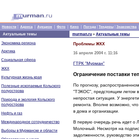
|
|
|
|
|
|
|
Новости
Адреса
Аукцион
Фото
Кино
Погода
Тендеры
Знакомства
Актуальные темы
murman.ru
»
Актуальные темы
Экономика региона
Проблемы ЖКХ
Арктика
16 апреля 2004 г. 11:16
Социальная сфера
ГТРК "Мурман"
ЖКХ
Ограничение поставки те
Культурная жизнь края
По прогнозу, распространенном
Полезные ископаемые Кольского
полуострова
"ТЭКОС", предстоящим летом в
непростая ситуация. У энергети
Природа и экология Кольского
ремонта. Вполне возможно, что
полуострова
в дома и организации.
Нефть и газ
В первую очередь речь идет о 
Международное сотрудничество
Молочный. Несмотря на подпис
Выборы в Мурманске и области
задолженности, руководство эт