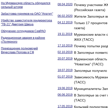
На Мурманскую область обрушился
08.04.2020
Почему участники Ж
сильный шторм
(Российская газета)
Забастовка горняков на ОАО "Апатит"
06.02.2020
Жители Заполярья во
Убийство заместителя гендиректора
04.12.2019
Только 17 проценто
"ТВ-21" Дмитрия Швеца
газета)
Облучение сотрудников СевРАО
19.11.2019
Мурманские власти 
Радиационная авария в районе
ЖКХ (ТАСС)
г.Полярного
17.10.2019
Почему попытки разд
Прекращение полномочий
02.10.2019
Вячеслава Попова в СФ
В Заполярье появитс
20.07.2019
Мурманская область 
"Новатэка" (ТАСС)
18.07.2019
Заполярье получило 
01.07.2019
Зависимость Мурманс
(ТАСС)
19.06.2019
Муниципалитеты Запо
06.06.2019
В Заполярье за счет
(ТАСС)
17.05.2019
Кольский полуостров 