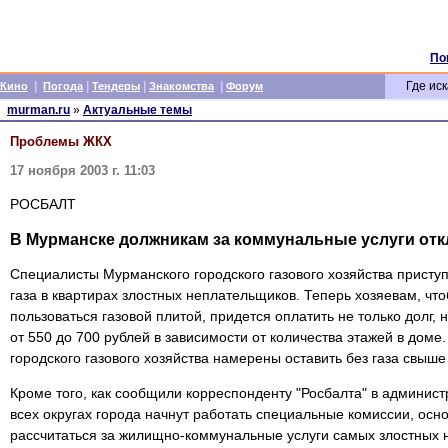
По
|
|
|
|
Где иск
Кино
Погода
Тендеры
Знакомства
Форум
murman.ru
»
Актуальные темы
Проблемы ЖКХ
17 ноября 2003 г. 11:03
РОСБАЛТ
В Мурманске должникам за коммунальные услуги отк
Специалисты Мурманского городского газового хозяйства присту
газа в квартирах злостных неплательщиков. Теперь хозяевам, чт
пользоваться газовой плитой, придется оплатить не только долг, 
от 550 до 700 рублей в зависимости от количества этажей в доме
городского газового хозяйства намерены оставить без газа свыше
Кроме того, как сообщили корреспонденту "Росбалта" в админист
всех округах города начнут работать специальные комиссии, осно
рассчитаться за жилищно-коммунальные услуги самых злостных 