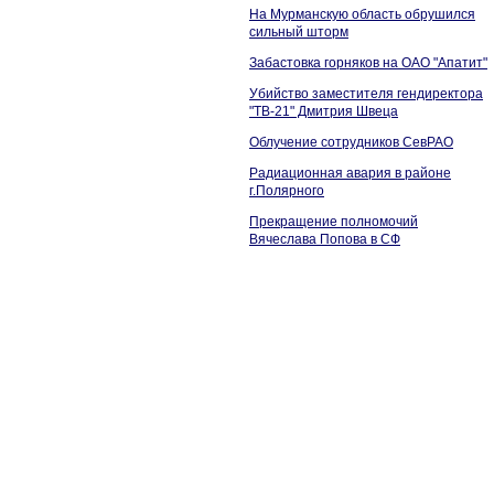
На Мурманскую область обрушился
сильный шторм
Забастовка горняков на ОАО "Апатит"
Убийство заместителя гендиректора
"ТВ-21" Дмитрия Швеца
Облучение сотрудников СевРАО
Радиационная авария в районе
г.Полярного
Прекращение полномочий
Вячеслава Попова в СФ