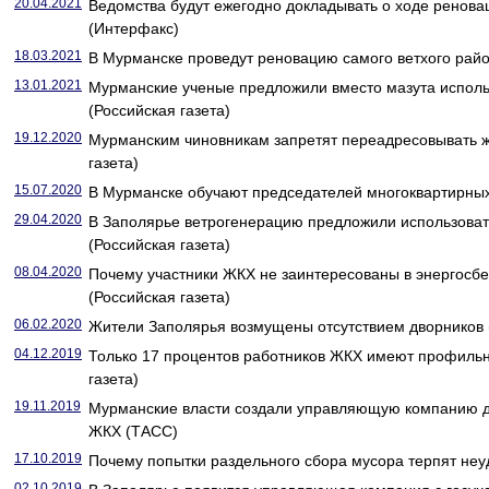
20.04.2021
Ведомства будут ежегодно докладывать о ходе ренов
(Интерфакс)
18.03.2021
В Мурманске проведут реновацию самого ветхого район
13.01.2021
Мурманские ученые предложили вместо мазута исполь
(Российская газета)
19.12.2020
Мурманским чиновникам запретят переадресовывать 
газета)
15.07.2020
В Мурманске обучают председателей многоквартирных 
29.04.2020
В Заполярье ветрогенерацию предложили использоват
(Российская газета)
08.04.2020
Почему участники ЖКХ не заинтересованы в энергос
(Российская газета)
06.02.2020
Жители Заполярья возмущены отсутствием дворников (
04.12.2019
Только 17 процентов работников ЖКХ имеют профильн
газета)
19.11.2019
Мурманские власти создали управляющую компанию д
ЖКХ (ТАСС)
17.10.2019
Почему попытки раздельного сбора мусора терпят неуд
02.10.2019