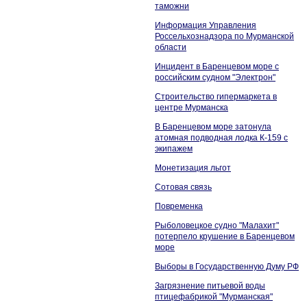
таможни
Информация Управления
Россельхознадзора по Мурманской
области
Инцидент в Баренцевом море с
российским судном "Электрон"
Строительство гипермаркета в
центре Мурманска
В Баренцевом море затонула
атомная подводная лодка К-159 с
экипажем
Монетизация льгот
Сотовая связь
Повременка
Рыболовецкое судно "Малахит"
потерпело крушение в Баренцевом
море
Выборы в Государственную Думу РФ
Загрязнение питьевой воды
птицефабрикой "Мурманская"