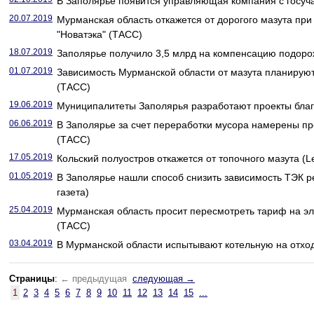
В Заполярье появится управляющая компания с госуча
20.07.2019
Мурманская область откажется от дорогого мазута при
"Новатэка" (ТАСС)
18.07.2019
Заполярье получило 3,5 млрд на компенсацию подорож
01.07.2019
Зависимость Мурманской области от мазута планируют 
(ТАСС)
19.06.2019
Муниципалитеты Заполярья разработают проекты благо
06.06.2019
В Заполярье за счет переработки мусора намерены пр
(ТАСС)
17.05.2019
Кольский полуостров откажется от топочного мазута (L
01.05.2019
В Заполярье нашли способ снизить зависимость ТЭК ре
газета)
25.04.2019
Мурманская область просит пересмотреть тариф на э
(ТАСС)
03.04.2019
В Мурманской области испытывают котельную на отхо
Страницы
:
← предыдущая
следующая →
1
2
3
4
5
6
7
8
9
10
11
12
13
14
15
...