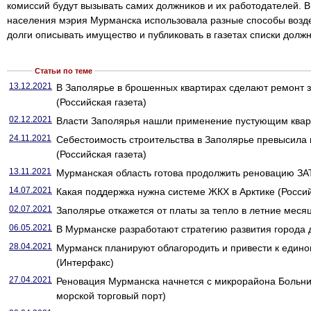
комиссий будут вызывать самих должников и их работодателей. 
населения мэрия Мурманска использовала разные способы воздей
долги описывать имущество и публиковать в газетах списки должн
Статьи по теме
13.12.2021
В Заполярье в брошенных квартирах сделают ремонт 
(Российская газета)
02.12.2021
Власти Заполярья нашли применение пустующим кварт
24.11.2021
Себестоимость строительства в Заполярье превысила 
(Российская газета)
13.11.2021
Мурманская область готова продолжить реновацию ЗА
14.07.2021
Какая поддержка нужна системе ЖКХ в Арктике (Россий
02.07.2021
Заполярье откажется от платы за тепло в летние месяц
06.05.2021
В Мурманске разработают стратегию развития города д
28.04.2021
Мурманск планируют облагородить и привести к едино
(Интерфакс)
27.04.2021
Реновация Мурманска начнется с микрорайона Больн
морской торговый порт)