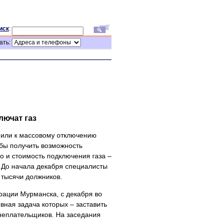
иск
:
ать:
лючат газ
пили к массовому отключению
обы получить возможность
но и стоимость подключения газа –
. До начала декабря специалисты
 тысячи должников.
рации Мурманска, с декабря во
вная задача которых – заставить
неплательщиков. На заседания