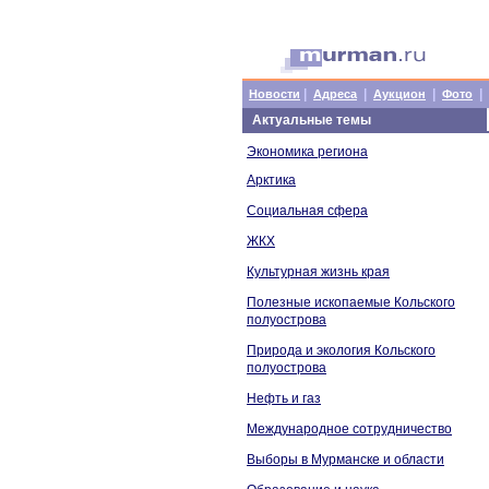
|
|
|
|
Новости
Адреса
Аукцион
Фото
Актуальные темы
Экономика региона
Арктика
Социальная сфера
ЖКХ
Культурная жизнь края
Полезные ископаемые Кольского
полуострова
Природа и экология Кольского
полуострова
Нефть и газ
Международное сотрудничество
Выборы в Мурманске и области