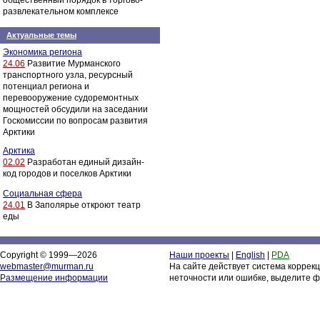
общественный порядок в торгово-
развлекательном комплексе
Актуальные темы
Экономика региона
24.06
Развитие Мурманского
транспортного узла, ресурсный
потенциал региона и
перевооружение судоремонтных
мощностей обсудили на заседании
Госкомиссии по вопросам развития
Арктики
Арктика
02.02
Разработан единый дизайн-
код городов и поселков Арктики
Социальная сфера
24.01
В Заполярье откроют театр
еды
Copyright © 1999—2026
Наши проекты
|
English
|
PDA
webmaster@murman.ru
На сайте действует система коррек
Размещение информации
неточности или ошибке, выделите ф