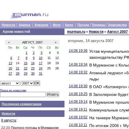
|
|
|
|
|
|
|
Новости
Адреса
Аукцион
Фото
Кино
Погода
Тендеры
Знакомства
Архив новостей
murman.ru
»
Новости
»
Август 2007
вторник, 14 августа 2007
«
АВГУСТ, 2007
»
Пн
Вт
Ср
Чт
Пт
Сб
Вс
14.08 19:36
Устав муниципальног
1
2
3
4
5
законодательству Р
6
7
8
9
10
11
12
13
14
15
16
17
18
19
14.08 19:34
В Мурманске с Коль
20
21
22
23
24
25
26
14.08 19:32
Атомный ледокол «5
27
28
29
30
31
льды
14.08 19:30
В ОАО «Колэнерго» 
Поиск по новостям
:
14.08 19:25
В Заполярном будет
14.08 19:14
В Мурманске прошло
Последние комментарии
14.08 19:11
Коммунальные служ
Новости
14.08 19:02
На танкере Мурманс
8 августа
:
14.08 10:11
По итогам 2006 г. М
22:20
Прогноз погоды в Мурманске