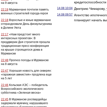
кредитоспособности
на 9 августа
14.08 10:04
Дмитрию Чемарову, 
22:19
Мурманчане почтили память
военных строителей города-героя
14.08 09:57
Агентство ипотечног
планирует начать вы
22:18
Взрослые и юные мурманчане
отпраздновали День физкультурника
в Долине Уюта
22:17
«Нам предстоит много
интересных проектов»: В
преддверии Дня строителя прошла
традиционная пресс-конференция
на крыше строящегося дома в
Мурманске
22:48
Прогноз погоды в Мурманске
на 8 августа
22:47
Хорошая новость для северян:
«гаражная амнистия» продлена еще
на 5 лет
22:46
Кольская АЭС – победитель
Всероссийского экологического
субботника «Зеленая весна»
22:45
В Мурманске росгвардейцы
задержали мужчину, нарушавшего