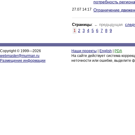
потребность региона
27.07 14:17
Ограничение движен
Страницы
:
← предыдущая
след
1
2
3
4
5
6
7
8
9
Copyright © 1999—2026
Наши проекты
|
English
|
PDA
webmaster@murman.ru
На сайте действует система коррек
Размещение информации
неточности или ошибке, выделите ф