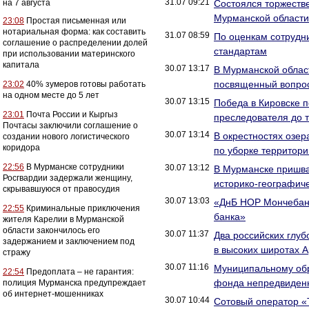
31.07 09:21
на 7 августа
Cостоялся торжестве
Мурманской области
23:08
Простая письменная или
нотариальная форма: как составить
31.07 08:59
По оценкам сотрудн
соглашение о распределении долей
стандартам
при использовании материнского
капитала
30.07 13:17
В Мурманской облас
посвященный вопрос
23:02
40% зумеров готовы работать
на одном месте до 5 лет
30.07 13:15
Победа в Кировске 
23:01
Почта России и Кыргыз
преследователя до т
Почтасы заключили соглашение о
30.07 13:14
В окрестностях озер
создании нового логистического
коридора
по уборке территори
22:56
В Мурманске сотрудники
30.07 13:12
В Мурманске пришва
Росгвардии задержали женщину,
историко-географич
скрывавшуюся от правосудия
30.07 13:03
«ДнБ НОР Мончебанк
22:55
Криминальные приключения
банка»
жителя Карелии в Мурманской
области закончилось его
30.07 11:37
Два российских глу
задержанием и заключением под
в высоких широтах А
стражу
30.07 11:16
Муниципальному обр
22:54
Предоплата – не гарантия:
фонда непредвиденн
полиция Мурманска предупреждает
об интернет-мошенниках
30.07 10:44
Сотовый оператор «