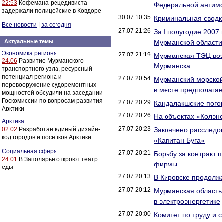
22:53
Кофемана-рецедивиста
Федеральной антимо
задержали полицейские в Ковдоре
30.07 10:35
Криминальная сводк
Все новости
|
за сегодня
27.07 21:26
За I полугодие 2007
Актуальные темы
Мурманской области 
Экономика региона
27.07 21:19
Мурманская ТЭЦ воз
24.06
Развитие Мурманского
Мурманска
транспортного узла, ресурсный
потенциал региона и
27.07 20:54
Мурманский морской
перевооружение судоремонтных
в месте предполага
мощностей обсудили на заседании
Госкомиссии по вопросам развития
27.07 20:29
Кандалакшские пого
Арктики
27.07 20:26
На объектах «Колэн
Арктика
27.07 20:23
02.02
Разработан единый дизайн-
Закончено расследо
код городов и поселков Арктики
«Капитан Буга»
Социальная сфера
27.07 20:21
Борьбу за контракт 
24.01
В Заполярье откроют театр
фирмы
еды
27.07 20:13
В Кировске продолж
27.07 20:12
Мурманская область 
в электроэнергетике
27.07 20:00
Комитет по труду и