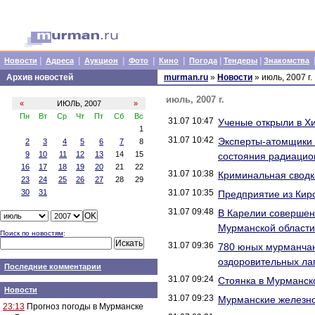
|
|
|
|
|
|
|
Новости
Адреса
Аукцион
Фото
Кино
Погода
Тендеры
Знакомства
Архив новостей
murman.ru
»
Новости
» июль, 2007 г.
июль, 2007 г.
«
ИЮЛЬ, 2007
»
Пн
Вт
Ср
Чт
Пт
Сб
Вс
31.07 10:47
Ученые открыли в Х
1
31.07 10:42
Эксперты-атомщики и
2
3
4
5
6
7
8
9
10
11
12
13
14
15
состояния радиацио
16
17
18
19
20
21
22
31.07 10:38
Криминальная сводк
23
24
25
26
27
28
29
30
31
31.07 10:35
Предприятие из Кир
31.07 09:48
В Карелии совершен
Мурманской области
Поиск по новостям
:
31.07 09:36
780 юных мурманчан,
оздоровительных ла
Последние комментарии
31.07 09:24
Стоянка в Мурманск
Новости
31.07 09:23
Мурманские железно
23:13
Прогноз погоды в Мурманске