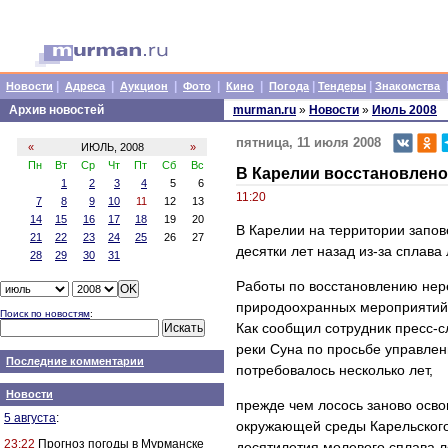
|
|
|
|
|
|
|
Новости
Адреса
Аукцион
Фото
Кино
Погода
Тендеры
Знакомства
Архив новостей
murman.ru
»
Новости
»
Июль 2008
пятница, 11 июля 2008
«
ИЮЛЬ, 2008
»
Пн
Вт
Ср
Чт
Пт
Сб
Вс
В Карелии восстановлено
1
2
3
4
5
6
11:20
7
8
9
10
11
12
13
14
15
16
17
18
19
20
В Карелии на территории запов
21
22
23
24
25
26
27
десятки лет назад из-за сплава
28
29
30
31
Работы по восстановлению нер
природоохранных мероприятий
Поиск по новостям
:
Как сообщил сотрудник пресс-с
реки Суна по просьбе управлен
Последние комментарии
потребовалось несколько лет,
Новости
прежде чем лосось заново осво
5 августа
:
окружающей среды Карельского
23:22
Прогноз погоды в Мурманске
десятилетия молевого сплава ле