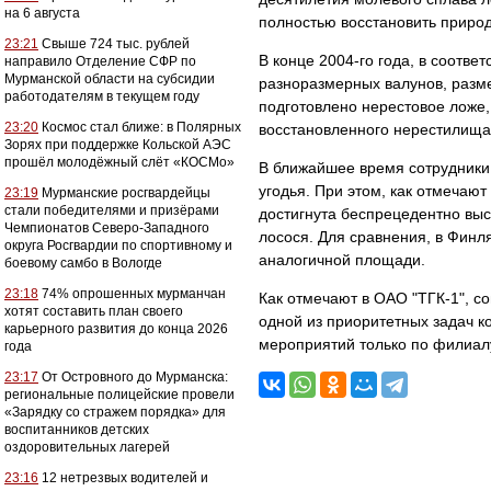
на 6 августа
полностью восстановить природ
23:21
Свыше 724 тыс. рублей
В конце 2004-го года, в соотв
направило Отделение СФР по
Мурманской области на субсидии
разноразмерных валунов, разм
работодателям в текущем году
подготовлено нерестовое ложе,
23:20
Космос стал ближе: в Полярных
восстановленного нерестилища с
Зорях при поддержке Кольской АЭС
прошёл молодёжный слёт «КОСМо»
В ближайшее время сотрудники
угодья. При этом, как отмечаю
23:19
Мурманские росгвардейцы
стали победителями и призёрами
достигнута беспрецедентно выс
Чемпионатов Северо-Западного
лосося. Для сравнения, в Финл
округа Росгвардии по спортивному и
аналогичной площади.
боевому самбо в Вологде
23:18
74% опрошенных мурманчан
Как отмечают в ОАО "ТГК-1", 
хотят составить план своего
одной из приоритетных задач к
карьерного развития до конца 2026
мероприятий только по филиалу
года
23:17
От Островного до Мурманска:
региональные полицейские провели
«Зарядку со стражем порядка» для
воспитанников детских
оздоровительных лагерей
23:16
12 нетрезвых водителей и