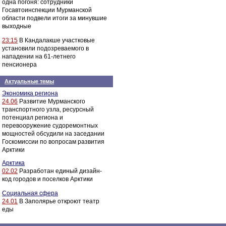
одна погоня: сотрудники
Госавтоинспекции Мурманской
области подвели итоги за минувшие
выходные
23:15
В Кандалакше участковые
установили подозреваемого в
нападении на 61-летнего
пенсионера
Актуальные темы
Экономика региона
24.06
Развитие Мурманского
транспортного узла, ресурсный
потенциал региона и
перевооружение судоремонтных
мощностей обсудили на заседании
Госкомиссии по вопросам развития
Арктики
Арктика
02.02
Разработан единый дизайн-
код городов и поселков Арктики
Социальная сфера
24.01
В Заполярье откроют театр
еды