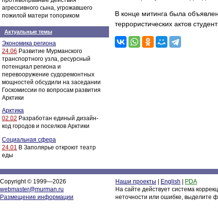
противоправные действия
агрессивного сына, угрожавшего
В конце митинга была объявлен
пожилой матери топориком
террористических актов студен
Актуальные темы
Экономика региона
24.06
Развитие Мурманского
транспортного узла, ресурсный
потенциал региона и
перевооружение судоремонтных
мощностей обсудили на заседании
Госкомиссии по вопросам развития
Арктики
Арктика
02.02
Разработан единый дизайн-
код городов и поселков Арктики
Социальная сфера
24.01
В Заполярье откроют театр
еды
Copyright © 1999—2026
Наши проекты
|
English
|
PDA
webmaster@murman.ru
На сайте действует система коррек
Размещение информации
неточности или ошибке, выделите ф