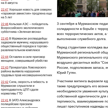
на 8 августа
22:47
Хорошая новость для северян:
«гаражная амнистия» продлена еще
на 5 лет
3 сентября в Мурманском педа
22:46
Кольская АЭС – победитель
Всероссийского экологического
солидарности в борьбе с терро
субботника «Зеленая весна»
всех террористических актов, 
22:45
В Мурманске росгвардейцы
выполнении служебного долга.
задержали мужчину, нарушавшего
общественный порядок в торгово-
Перед студентами колледжа вы
развлекательном комплексе
Мурманской региональной обще
22:44
Оставлен в силе приговор
Мурманского регионального от
женщине, совершившей убийство
воздушно-десантных войск "Сою
России, подполковник запаса, 
22:43
Прокуратура Ловозерского
района выявила нарушения
Юрий Гутян.
трудовых прав несовершеннолетних
Участники митинга выразили ед
22:42
Сила, скорость и гибкость: в
Мурманске слушатели и
также предупреждать его возник
преподаватель ЦПП сдали
необходимости уважения культ
нормативы ГТО
собственной идентичности для
22:41
В ЗАТО Александровск
терпимость, взаимоуважение п
полицейские пресекли
лишат преступников надежды н