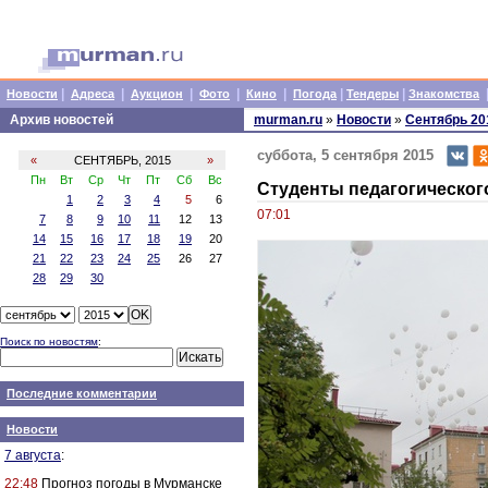
|
|
|
|
|
|
|
Новости
Адреса
Аукцион
Фото
Кино
Погода
Тендеры
Знакомства
Архив новостей
murman.ru
»
Новости
»
Сентябрь 20
суббота, 5 сентября 2015
«
СЕНТЯБРЬ, 2015
»
Пн
Вт
Ср
Чт
Пт
Сб
Вс
Студенты педагогическог
1
2
3
4
5
6
07:01
7
8
9
10
11
12
13
14
15
16
17
18
19
20
21
22
23
24
25
26
27
28
29
30
Поиск по новостям
:
Последние комментарии
Новости
7 августа
:
22:48
Прогноз погоды в Мурманске