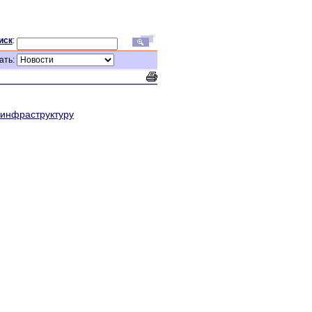
иск
:
ать:
 инфраструктуру