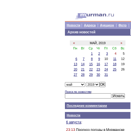
|
|
|
|
Новости
Адреса
Аукцион
Фото
Архив новостей
«
МАЙ, 2019
»
Пн
Вт
Ср
Чт
Пт
Сб
Вс
1
2
3
4
5
6
7
8
9
10
11
12
13
14
15
16
17
18
19
20
21
22
23
24
25
26
27
28
29
30
31
Поиск по новостям
:
Последние комментарии
Новости
6 августа
:
23:13
Прогноз погоды в Мурманске