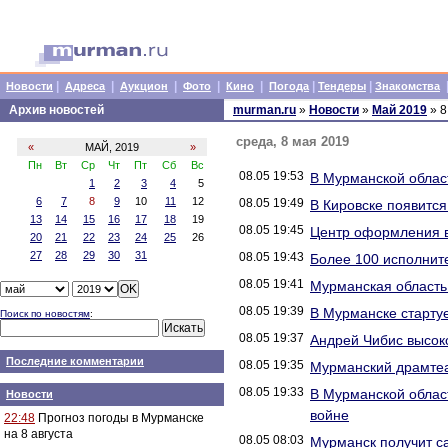
|
|
|
|
|
|
|
Новости
Адреса
Аукцион
Фото
Кино
Погода
Тендеры
Знакомства
Архив новостей
murman.ru
»
Новости
»
Май 2019
» 8
среда, 8 мая 2019
«
МАЙ, 2019
»
Пн
Вт
Ср
Чт
Пт
Сб
Вс
08.05 19:53
В Мурманской облас
1
2
3
4
5
6
7
8
9
10
11
12
08.05 19:49
В Кировске появится
13
14
15
16
17
18
19
08.05 19:45
Центр оформления в
20
21
22
23
24
25
26
27
28
29
30
31
08.05 19:43
Более 100 исполните
08.05 19:41
Мурманская область
08.05 19:39
В Мурманске старту
Поиск по новостям
:
08.05 19:37
Андрей Чибис высок
Последние комментарии
08.05 19:35
Мурманский драмтеат
08.05 19:33
В Мурманской облас
Новости
войне
22:48
Прогноз погоды в Мурманске
на 8 августа
08.05 08:03
Мурманск получит с