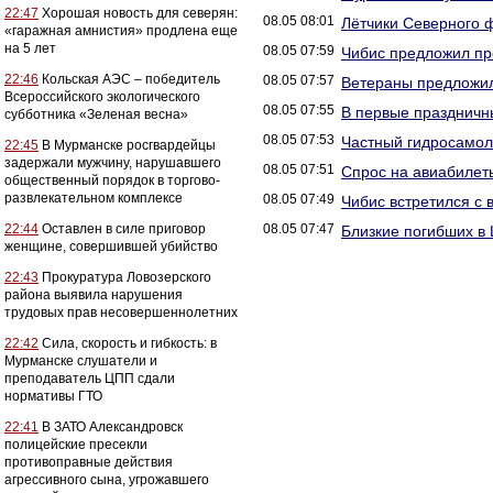
22:47
Хорошая новость для северян:
08.05 08:01
Лётчики Северного 
«гаражная амнистия» продлена еще
на 5 лет
08.05 07:59
Чибис предложил пр
22:46
Кольская АЭС – победитель
08.05 07:57
Ветераны предложил
Всероссийского экологического
08.05 07:55
В первые праздничн
субботника «Зеленая весна»
08.05 07:53
Частный гидросамол
22:45
В Мурманске росгвардейцы
задержали мужчину, нарушавшего
08.05 07:51
Спрос на авиабилет
общественный порядок в торгово-
развлекательном комплексе
08.05 07:49
Чибис встретился с
22:44
Оставлен в силе приговор
08.05 07:47
Близкие погибших в
женщине, совершившей убийство
22:43
Прокуратура Ловозерского
района выявила нарушения
трудовых прав несовершеннолетних
22:42
Сила, скорость и гибкость: в
Мурманске слушатели и
преподаватель ЦПП сдали
нормативы ГТО
22:41
В ЗАТО Александровск
полицейские пресекли
противоправные действия
агрессивного сына, угрожавшего