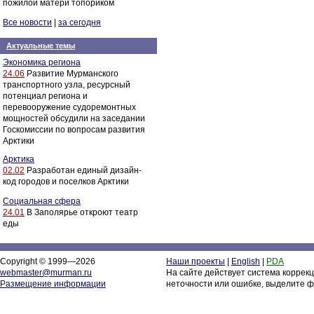
пожилой матери топориком
Все новости
|
за сегодня
Актуальные темы
Экономика региона
24.06
Развитие Мурманского
транспортного узла, ресурсный
потенциал региона и
перевооружение судоремонтных
мощностей обсудили на заседании
Госкомиссии по вопросам развития
Арктики
Арктика
02.02
Разработан единый дизайн-
код городов и поселков Арктики
Социальная сфера
24.01
В Заполярье откроют театр
еды
Copyright © 1999—2026
Наши проекты
|
English
|
PDA
webmaster@murman.ru
На сайте действует система коррек
Размещение информации
неточности или ошибке, выделите ф