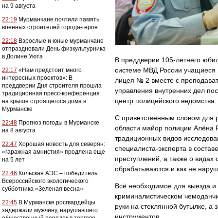
на 9 августа
22:19
Мурманчане почтили память
военных строителей города-героя
22:18
Взрослые и юные мурманчане
отпраздновали День физкультурника
в Долине Уюта
В преддверии 105-летнего юбил
системе МВД России учащиеся 
22:17
«Нам предстоит много
интересных проектов»: В
лицея № 2 вместе с преподава
преддверии Дня строителя прошла
управления внутренних дел пос
традиционная пресс-конференция
центр полицейского ведомства.
на крыше строящегося дома в
Мурманске
С приветственным словом для 
22:48
Прогноз погоды в Мурманске
области майор полиции Алёна 
на 8 августа
традиционных видов исследован
22:47
Хорошая новость для северян:
специалиста-эксперта в состав
«гаражная амнистия» продлена еще
преступлений, а также о видах
на 5 лет
обрабатываются и как не наруш
22:46
Кольская АЭС – победитель
Всероссийского экологического
Всё необходимое для выезда и 
субботника «Зеленая весна»
криминалистическом чемоданчи
22:45
В Мурманске росгвардейцы
руки на стеклянной бутылке, а
задержали мужчину, нарушавшего
инструментов.