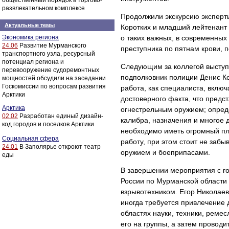
общественный порядок в торгово-
развлекательном комплексе
Продолжили экскурсию эксперт
Актуальные темы
Коротких и младший лейтенант
Экономика региона
о таких важных, в современных 
24.06
Развитие Мурманского
преступника по пятнам крови, 
транспортного узла, ресурсный
потенциал региона и
Следующим за коллегой выступ
перевооружение судоремонтных
подполковник полиции Денис Ко
мощностей обсудили на заседании
Госкомиссии по вопросам развития
работа, как специалиста, включ
Арктики
достоверного факта, что предс
Арктика
огнестрельным оружием; опреде
02.02
Разработан единый дизайн-
калибра, назначения и многое 
код городов и поселков Арктики
необходимо иметь огромный пла
Социальная сфера
работу, при этом стоит не заб
24.01
В Заполярье откроют театр
оружием и боеприпасами.
еды
В завершении мероприятия с г
России по Мурманской области 
взрывотехником. Егор Николаев
иногда требуется привлечение
областях науки, техники, реме
его на группы, а затем прово