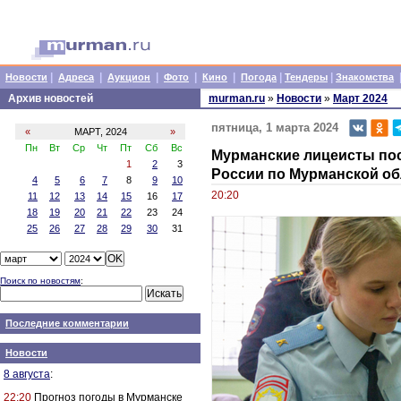
|
|
|
|
|
|
|
Новости
Адреса
Аукцион
Фото
Кино
Погода
Тендеры
Знакомства
Архив новостей
murman.ru
»
Новости
»
Март 2024
пятница, 1 марта 2024
«
МАРТ, 2024
»
Пн
Вт
Ср
Чт
Пт
Сб
Вс
Мурманские лицеисты по
1
2
3
России по Мурманской об
4
5
6
7
8
9
10
20:20
11
12
13
14
15
16
17
18
19
20
21
22
23
24
25
26
27
28
29
30
31
Поиск по новостям
:
Последние комментарии
Новости
8 августа
:
22:20
Прогноз погоды в Мурманске