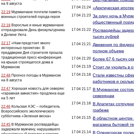
на 9 августа
17.04 21:24
«Арктическая ипотек
22:19
Мурманчане почтили память
17.04 21:23
За одну ночь в Мур
военных строителей города-героя
общественный поря
22:18
Взрослые и юные мурманчане
17.04 21:22
отпраздновали День физкультурника
Росгвардейцы задер
в Долине Уюта
тысяч рублей
22:17
«Нам предстоит много
17.04 21:21
Движения по федера
интересных проектов»: В
полном объеме
преддверии Дня строителя прошла
традиционная пресс-конференция
17.04 21:20
Более 67,6 тысяч с
на крыше строящегося дома в
17.04 21:19
Стоит ли уходить в о
Мурманске
17.04 21:18
Стали известны сфер
22:48
Прогноз погоды в Мурманске
на 8 августа
работников и скольк
22:47
Хорошая новость для северян:
17.04 21:17
В Мурманске состоя
«гаражная амнистия» продлена еще
северянам
на 5 лет
17.04 21:16
В Апатитах сотрудн
22:46
Кольская АЭС – победитель
грабеже
Всероссийского экологического
субботника «Зеленая весна»
17.04 21:15
В областном центре
магазина бытовой т
22:45
В Мурманске росгвардейцы
задержали мужчину, нарушавшего
17.04 21:14
В Оленегорске полиц