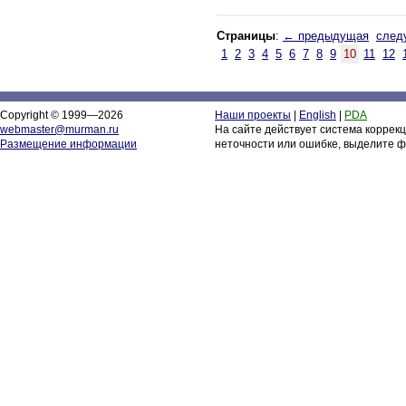
Страницы
:
← предыдущая
след
1
2
3
4
5
6
7
8
9
10
11
12
Copyright © 1999—2026
Наши проекты
|
English
|
PDA
webmaster@murman.ru
На сайте действует система коррек
Размещение информации
неточности или ошибке, выделите ф