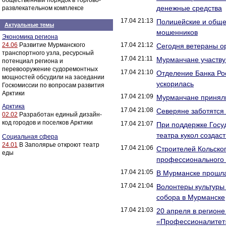
общественный порядок в торгово-
денежные средства
развлекательном комплексе
17.04 21:13
Полицейские и общес
Актуальные темы
мошенников
Экономика региона
24.06
Развитие Мурманского
17.04 21:12
Сегодня ветераны о
транспортного узла, ресурсный
17.04 21:11
Мурманчане участву
потенциал региона и
перевооружение судоремонтных
17.04 21:10
Отделение Банка Ро
мощностей обсудили на заседании
ускорилась
Госкомиссии по вопросам развития
Арктики
17.04 21:09
Мурманчане приняли
Арктика
17.04 21:08
Северяне заботятся
02.02
Разработан единый дизайн-
код городов и поселков Арктики
17.04 21:07
При поддержке Госу
театра кукол создас
Социальная сфера
24.01
В Заполярье откроют театр
17.04 21:06
Строителей Кольско
еды
профессионального 
17.04 21:05
В Мурманске прошла 
17.04 21:04
Волонтеры культуры 
собора в Мурманске
17.04 21:03
20 апреля в регион
«Профессионалитет