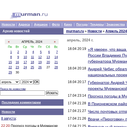
|
|
|
|
|
|
|
Новости
Адреса
Аукцион
Фото
Кино
Погода
Тендеры
Знакомства
Архив новостей
murman.ru
»
Новости
»
Апрель 2024
апрель, 2024 г.
«
АПРЕЛЬ, 2024
»
Пн
Вт
Ср
Чт
Пт
Сб
Вс
18.04 20:19
«Я уверен, что ваша
1
2
3
4
5
6
7
России Владимир Пу
8
9
10
11
12
13
14
губернатора Мурманс
15
16
17
18
19
20
21
22
23
24
25
26
27
28
18.04 20:18
Андрей Чибис обрат
29
30
национальных проек
18.04 20:17
Губернатор Андрей 
проекты Мурманской
Поиск по новостям
:
17.04 23:14
Прогноз погоды в М
Последние комментарии
17.04 21:28
В Прионежском райо
17.04 21:27
Число почтовых отпр
Новости
8 августа
:
17.04 21:26
Врачи «Пироговки» 
22:20
Прогноз погоды в Мурманске
17.04 21:25
Виртуальный помощн