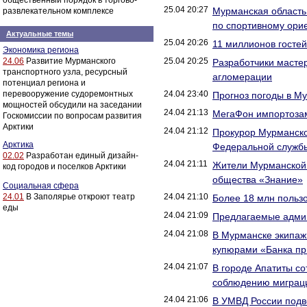
общественный порядок в торгово-
25.04 20:27
Мурманская область
развлекательном комплексе
по спортивному ори
Актуальные темы
25.04 20:26
11 миллионов госте
Экономика региона
24.06
Развитие Мурманского
25.04 20:25
Разработчики масте
транспортного узла, ресурсный
агломерации
потенциал региона и
перевооружение судоремонтных
24.04 23:40
Прогноз погоды в М
мощностей обсудили на заседании
24.04 21:13
МегаФон импортозам
Госкомиссии по вопросам развития
Арктики
24.04 21:12
Прокурор Мурманско
Арктика
Федеральной службы
02.02
Разработан единый дизайн-
24.04 21:11
Жители Мурманской о
код городов и поселков Арктики
общества «Знание»
Социальная сфера
24.01
В Заполярье откроют театр
24.04 21:10
Более 18 млн польз
еды
24.04 21:09
Предлагаемые админ
24.04 21:08
В Мурманске экипаж
купюрами «Банка пр
24.04 21:07
В городе Апатиты с
соблюдению миграци
24.04 21:06
В УМВД России подв