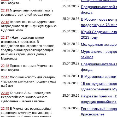
на 9 августа
25.04 20:37
Предпринимателей п
22:19
Мурманчане почтили память
фонда
военных строителей города-героя
25.04 20:36
В России через цен
22:18
Взрослые и юные мурманчане
поддержку на 78 ми
отпраздновали День физкультурника
в Долине Уюта
25.04 20:35
Юрий Сердечкин отч
2023 году
22:17
«Нам предстоит много
интересных проектов»: В
25.04 20:34
Молодежная эстафе
преддверии Дня строителя прошла
традиционная пресс-конференция
25.04 20:33
Мурманские предприя
на крыше строящегося дома в
займов
Мурманске
25.04 20:32
Предпринимателей п
22:48
Прогноз погоды в Мурманске
фонда
на 8 августа
25.04 20:31
В Мурманске состои
22:47
Хорошая новость для северян:
«гаражная амнистия» продлена еще
25.04 20:30
15 сотрудников ско
на 5 лет
здравоохранения Му
22:46
Кольская АЭС – победитель
25.04 20:29
Лауреаты премии «В
Всероссийского экологического
субботника «Зеленая весна»
ведущих российских 
25.04 20:28
Региональный операт
22:45
В Мурманске росгвардейцы
задержали мужчину, нарушавшего
Краснощелье