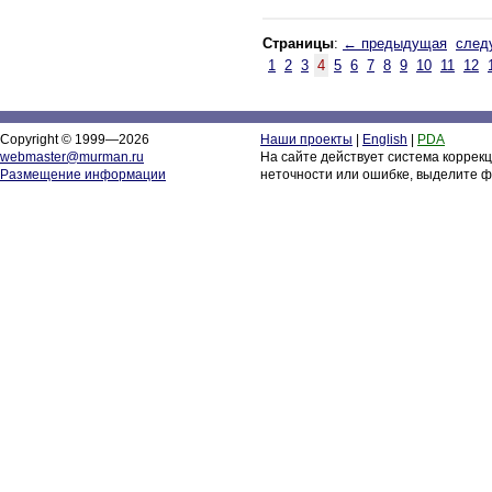
Страницы
:
← предыдущая
след
1
2
3
4
5
6
7
8
9
10
11
12
Copyright © 1999—2026
Наши проекты
|
English
|
PDA
webmaster@murman.ru
На сайте действует система коррек
Размещение информации
неточности или ошибке, выделите ф