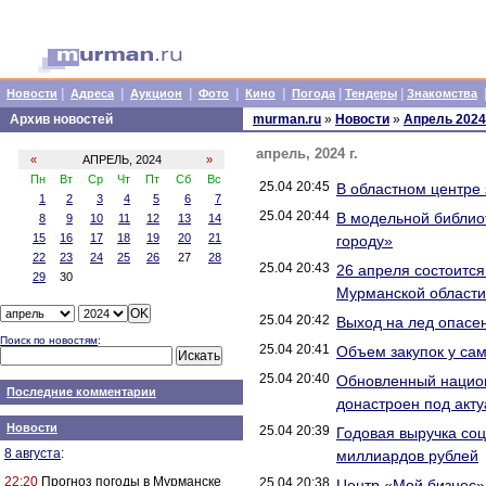
|
|
|
|
|
|
|
Новости
Адреса
Аукцион
Фото
Кино
Погода
Тендеры
Знакомства
Архив новостей
murman.ru
»
Новости
»
Апрель 2024
апрель, 2024 г.
«
АПРЕЛЬ, 2024
»
Пн
Вт
Ср
Чт
Пт
Сб
Вс
25.04 20:45
В областном центре
1
2
3
4
5
6
7
25.04 20:44
В модельной библио
8
9
10
11
12
13
14
15
16
17
18
19
20
21
городу»
22
23
24
25
26
27
28
25.04 20:43
26 апреля состоитс
29
30
Мурманской области
25.04 20:42
Выход на лед опасен
Поиск по новостям
:
25.04 20:41
Объем закупок у сам
25.04 20:40
Обновленный национ
Последние комментарии
донастроен под акт
Новости
25.04 20:39
Годовая выручка со
8 августа
:
миллиардов рублей
22:20
Прогноз погоды в Мурманске
25.04 20:38
Центр «Мой бизнес»