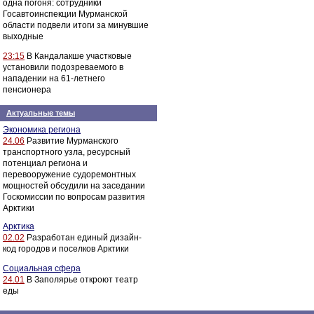
одна погоня: сотрудники
Госавтоинспекции Мурманской
области подвели итоги за минувшие
выходные
23:15
В Кандалакше участковые
установили подозреваемого в
нападении на 61-летнего
пенсионера
Актуальные темы
Экономика региона
24.06
Развитие Мурманского
транспортного узла, ресурсный
потенциал региона и
перевооружение судоремонтных
мощностей обсудили на заседании
Госкомиссии по вопросам развития
Арктики
Арктика
02.02
Разработан единый дизайн-
код городов и поселков Арктики
Социальная сфера
24.01
В Заполярье откроют театр
еды