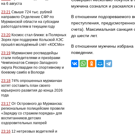
на 6 августа
мужчина сознался и раскаялся
23:21
Свыше 724 тыс. рублей
В отношении подозреваемого в
направило Отделение СФР по
Мурманской области на субсидии
преступления, предусмотренного
работодателям в текущем году
счета). Максимальная санкция 
23:20
Космос стал ближе: в Полярных
до шести лет.
Зорях при поддержке Кольской АЭС
прошёл молодёжный слёт «КОСМо»
В отношении мужчины избрана 
поведении.
23:19
Мурманские росгвардейцы
стали победителями и призёрами
Чемпионатов Северо-Западного
округа Росгвардии по спортивному и
боевому самбо в Вологде
23:18
74% опрошенных мурманчан
хотят составить план своего
карьерного развития до конца 2026
года
23:17
От Островного до Мурманска:
региональные полицейские провели
«Зарядку со стражем порядка» для
воспитанников детских
оздоровительных лагерей
23:16
12 нетрезвых водителей и