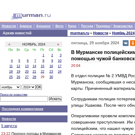
|
|
|
|
|
|
|
Новости
Адреса
Аукцион
Фото
Кино
Погода
Тендеры
Знакомства
Архив новостей
murman.ru
»
Новости
»
Ноябрь 2024
пятница, 29 ноября 2024
«
НОЯБРЬ, 2024
»
Пн
Вт
Ср
Чт
Пт
Сб
Вс
В Мурманске полицейским
1
2
3
помощью чужой банковск
4
5
6
7
8
9
10
20:04
11
12
13
14
15
16
17
18
19
20
21
22
23
24
В отдел полиции № 2 УМВД Рос
25
26
27
28
29
30
Мурманска, сообщившая о неса
карты. Причиненный материаль
Поиск по новостям
:
Сотрудникам полиции потерпевш
улицы Ушакова. После чего об
Последние комментарии
Оперативники провели комплек
Новости
совершении преступления. Им о
5 августа
:
полицейским, что нашел чужую 
23:22
Прогноз погоды в Мурманске
Совершил несколько покупок в 