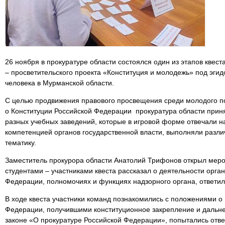
26 ноября в прокуратуре области состоялся один из этапов квес
– просветительского проекта «Конституция и молодежь» под эги
человека в Мурманской области.
С целью продвижения правового просвещения среди молодого п
о Конституции Российской Федерации прокуратура области приня
разных учебных заведений, которые в игровой форме отвечали н
компетенцией органов государственной власти, выполняли разл
тематику.
Заместитель прокурора области Анатолий Трифонов открыл меро
студентами – участниками квеста рассказал о деятельности орга
Федерации, полномочиях и функциях надзорного органа, ответил
В ходе квеста участники команд познакомились с положениями о
Федерации, получившими конституционное закрепление и дальн
законе «О прокуратуре Российской Федерации», попытались отве