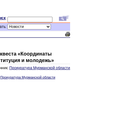
иск
:
ать:
 квеста «Координаты
ституция и молодежь»
чник:
Прокуратура Мурманской области
:
Прокуратура Мурманской области