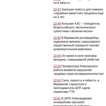
на 8 августа
22:47
Хорошая новость для северян:
«гаражная амнистия» продлена еще
на 5 лет
22:46
Кольская АЭС – победитель
Всероссийского экологического
субботника «Зеленая весна»
22:45
В Мурманске росгвардейцы
задержали мужчину, нарушавшего
общественный порядок в торгово-
развлекательном комплексе
22:44
Оставлен в силе приговор
женщине, совершившей убийство
22:43
Прокуратура Ловозерского
района выявила нарушения
трудовых прав несовершеннолетних
22:42
Сила, скорость и гибкость: в
Мурманске слушатели и
преподаватель ЦПП сдали
нормативы ГТО
22:41
В ЗАТО Александровск
полицейские пресекли