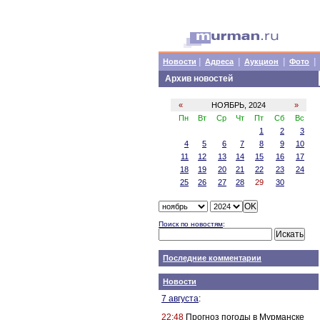
|
|
|
|
Новости
Адреса
Аукцион
Фото
Архив новостей
«
НОЯБРЬ, 2024
»
Пн
Вт
Ср
Чт
Пт
Сб
Вс
1
2
3
4
5
6
7
8
9
10
11
12
13
14
15
16
17
18
19
20
21
22
23
24
25
26
27
28
29
30
Поиск по новостям
:
Последние комментарии
Новости
7 августа
:
22:48
Прогноз погоды в Мурманске