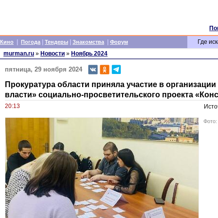
По
|
|
|
|
Где иск
Кино
Погода
Тендеры
Знакомства
Форум
murman.ru
»
Новости
»
Ноябрь 2024
пятница, 29 ноября 2024
Прокуратура области приняла участие в организации
власти» социально-просветительского проекта «Кон
20:13
Исто
Фото